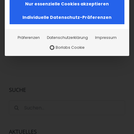
Nur essenzielle Cookies akzeptieren
Teilen Sie diesen Artikel!
Individuelle Datenschutz-Präferenzen
Facebook
X
LinkedIn
WhatsApp
Telegram
Pinterest
Vk
E-
Mail
Präferenzen
Datenschutzerklärung
Impressum
Borlabs Cookie
SUCHE
Suche
nach:
AKTUELLES