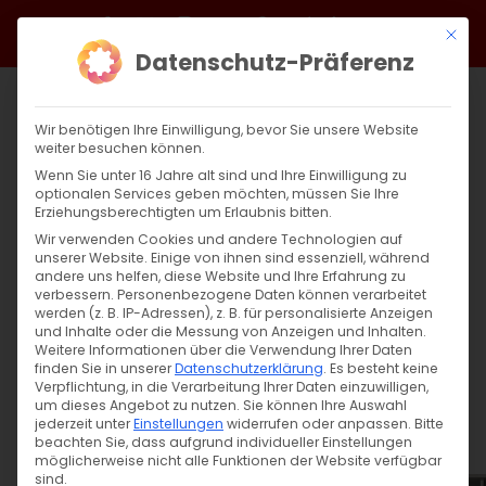
Zum
Facebook
X
Instagram
YouTube
Spotify
Telegram
LinkedIn
SoundCloud
Mit di
Inhalt
Datenschutz-Präferenz
springen
Wir benötigen Ihre Einwilligung, bevor Sie unsere Website
weiter besuchen können.
Wenn Sie unter 16 Jahre alt sind und Ihre Einwilligung zu
optionalen Services geben möchten, müssen Sie Ihre
Erziehungsberechtigten um Erlaubnis bitten.
Wir verwenden Cookies und andere Technologien auf
unserer Website. Einige von ihnen sind essenziell, während
andere uns helfen, diese Website und Ihre Erfahrung zu
Zurück
Vor
verbessern.
Personenbezogene Daten können verarbeitet
werden (z. B. IP-Adressen), z. B. für personalisierte Anzeigen
und Inhalte oder die Messung von Anzeigen und Inhalten.
Weitere Informationen über die Verwendung Ihrer Daten
finden Sie in unserer
Datenschutzerklärung
.
Es besteht keine
Kinder und Jugendprogramm
Verpflichtung, in die Verarbeitung Ihrer Daten einzuwilligen,
um dieses Angebot zu nutzen.
Sie können Ihre Auswahl
21. Oktober 2023
jederzeit unter
Einstellungen
widerrufen oder anpassen.
Bitte
beachten Sie, dass aufgrund individueller Einstellungen
möglicherweise nicht alle Funktionen der Website verfügbar
sind.