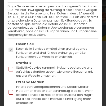
WANN
Einige Services verarbeiten personenbezogene Daten in den
USA. Mit Ihrer Einwilligung zur Nutzung dieser Services willigen
21. Oktober 2023
Sie auch in die Verarbeitung Ihrer Daten in den USA gemäß
Art. 49 (1) lit. a GDPR ein. Der EuGH stuft die USA als ein Land mit
11:00 - 15:00
unzureichendem Datenschutz nach EU-Standards ein. Es
besteht beispielsweise die Gefahr, dass US-Behörden
personenbezogene Daten in Überwachungsprogrammen
verarbeiten, ohne dass für Europäerinnen und Europäer eine
ZUM KALENDER HINZUFÜGEN
Klagemöglichkeit besteht.
Es folgt eine Liste der Service-Gruppen, für die
ICS herunterladen
Google Kalender
iCalendar
Office 365
Outlook Live
Essenziell
Essenzielle Services ermöglichen grundlegende
WO
Funktionen und sind für das ordnungsgemäße
Funktionieren der Website erforderlich.
Bürgertreff Lamm
Statistik
Ulmer Str. 352, Stuttgart,
Statistik-Cookies sammeln Nutzungsdaten, die uns
Aufschluss darüber geben, wie unsere Besucher mit
70327
unserer Website umgehen.
Externe Medien
Inhalte von Videoplattformen und Social-Media-
VERANSTALTUNGSTYP
Plattformen werden standardmäßig blockiert. Wenn
externe Services akzeptiert werden, ist für den Zugriff
auf diese Inhalte keine manuelle Einwilligung mehr
Kulturtage
erforderlich.