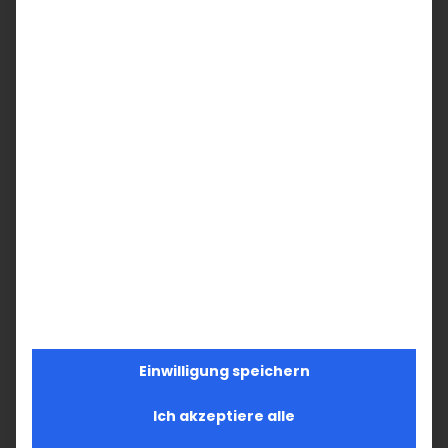
einen inspirierenden Tag voller kreativer
Aktivitäten und kultureller Entdeckungen. Wir
freuen uns auf Ihre Teilnahme und darauf,
gemeinsam unsere Liebe zur armenischen
Kultur zu feiern!
Bei Fragen oder für weitere Informationen
können Sie uns gerne
unter
mashtoz@agbw.org
erreichen.
Eintritt frei
Anmeldung unter: mashtoz@agbw.org
Einwilligung speichern
Ich akzeptiere alle