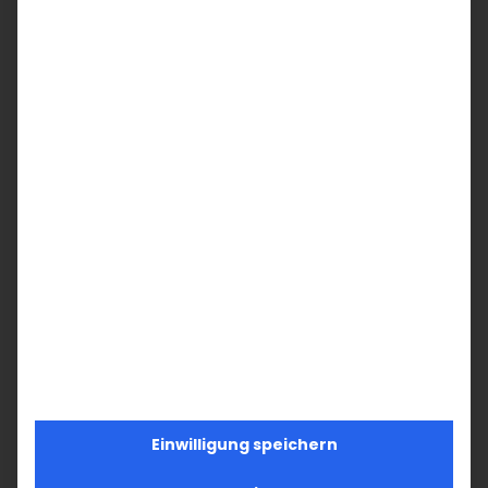
Werden Sie
Mitglied!
Unterstützen Sie die Armenische
Kirche in Deutschland und Ihre
Armenische Gemeinde Baden-
Württemberg mit Ihrem
Mitgliedsbeitrag.
Werden Sie jetzt aktiv!
JETZT MITGLIEDSCHAFT
BEANTRAGEN
Einwilligung speichern