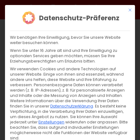
Zum
Facebook
X
Instagram
YouTube
Spotify
Telegram
LinkedIn
SoundCloud
Mit di
Inhalt
Datenschutz-Präferenz
springen
Wir benötigen Ihre Einwilligung, bevor Sie unsere Website
weiter besuchen können.
Wenn Sie unter 16 Jahre alt sind und Ihre Einwilligung zu
optionalen Services geben möchten, müssen Sie Ihre
Erziehungsberechtigten um Erlaubnis bitten.
Wir verwenden Cookies und andere Technologien auf
unserer Website. Einige von ihnen sind essenziell, während
andere uns helfen, diese Website und Ihre Erfahrung zu
Zurück
Vor
verbessern.
Personenbezogene Daten können verarbeitet
werden (z. B. IP-Adressen), z. B. für personalisierte Anzeigen
und Inhalte oder die Messung von Anzeigen und Inhalten.
Weitere Informationen über die Verwendung Ihrer Daten
finden Sie in unserer
Datenschutzerklärung
.
Es besteht keine
Սուրբ Պատարագ / Surb Patarag
Verpflichtung, in die Verarbeitung Ihrer Daten einzuwilligen,
um dieses Angebot zu nutzen.
Sie können Ihre Auswahl
7. Juni 2026
jederzeit unter
Einstellungen
widerrufen oder anpassen.
Bitte
beachten Sie, dass aufgrund individueller Einstellungen
möglicherweise nicht alle Funktionen der Website verfügbar
sind.