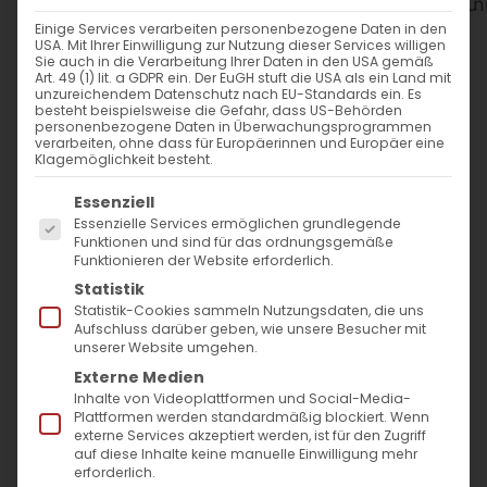
WANN
Einige Services verarbeiten personenbezogene Daten in den
USA. Mit Ihrer Einwilligung zur Nutzung dieser Services willigen
7. Juni 2026
Sie auch in die Verarbeitung Ihrer Daten in den USA gemäß
Art. 49 (1) lit. a GDPR ein. Der EuGH stuft die USA als ein Land mit
12:30 - 14:30
unzureichendem Datenschutz nach EU-Standards ein. Es
besteht beispielsweise die Gefahr, dass US-Behörden
personenbezogene Daten in Überwachungsprogrammen
verarbeiten, ohne dass für Europäerinnen und Europäer eine
ZUM KALENDER HINZUFÜGEN
Klagemöglichkeit besteht.
Es folgt eine Liste der Service-Gruppen, für die
ICS herunterladen
Google Kalender
iCalendar
Office 365
Outlook Live
Essenziell
Essenzielle Services ermöglichen grundlegende
WO
Funktionen und sind für das ordnungsgemäße
Funktionieren der Website erforderlich.
St. Maria Kirche in Kehl
Statistik
Haydnstraße 1, Kehl, 77694
Statistik-Cookies sammeln Nutzungsdaten, die uns
Aufschluss darüber geben, wie unsere Besucher mit
unserer Website umgehen.
Externe Medien
VERANSTALTUNGSTYP
Inhalte von Videoplattformen und Social-Media-
Plattformen werden standardmäßig blockiert. Wenn
Surb Patarag / Սուրբ
externe Services akzeptiert werden, ist für den Zugriff
Պատարագ
auf diese Inhalte keine manuelle Einwilligung mehr
erforderlich.