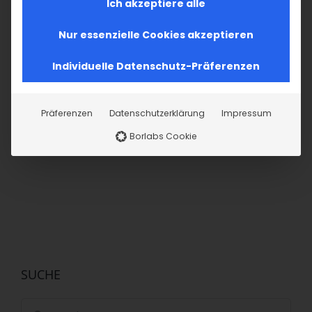
Ich akzeptiere alle
Nur essenzielle Cookies akzeptieren
Individuelle Datenschutz-Präferenzen
Teilen Sie diesen Artikel!
Facebook
X
LinkedIn
WhatsApp
Telegram
Pinterest
Vk
E-
Präferenzen
Datenschutzerklärung
Impressum
Mail
Borlabs Cookie
SUCHE
Suche