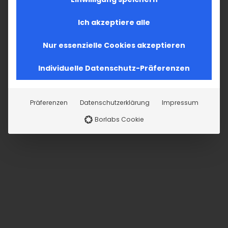
BEANTRAGEN
Ich akzeptiere alle
Nur essenzielle Cookies akzeptieren
Individuelle Datenschutz-Präferenzen
Teilen Sie diesen Artikel!
Präferenzen
Datenschutzerklärung
Impressum
Facebook
X
LinkedIn
WhatsApp
Telegram
Pinterest
Vk
E-
Borlabs Cookie
Mail