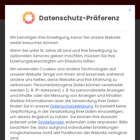
Zum
Facebook
X
Instagram
YouTube
Spotify
Telegram
LinkedIn
SoundCloud
Mit di
Inhalt
Datenschutz-Präferenz
springen
Wir benötigen Ihre Einwilligung, bevor Sie unsere Website
weiter besuchen können.
Wenn Sie unter 16 Jahre alt sind und Ihre Einwilligung zu
optionalen Services geben möchten, müssen Sie Ihre
Erziehungsberechtigten um Erlaubnis bitten.
Wir verwenden Cookies und andere Technologien auf
unserer Website. Einige von ihnen sind essenziell, während
andere uns helfen, diese Website und Ihre Erfahrung zu
Zurück
Vor
verbessern.
Personenbezogene Daten können verarbeitet
werden (z. B. IP-Adressen), z. B. für personalisierte Anzeigen
und Inhalte oder die Messung von Anzeigen und Inhalten.
Weitere Informationen über die Verwendung Ihrer Daten
finden Sie in unserer
Datenschutzerklärung
.
Es besteht keine
Սուրբ Պատարագ / Surb Patarag
Verpflichtung, in die Verarbeitung Ihrer Daten einzuwilligen,
um dieses Angebot zu nutzen.
Sie können Ihre Auswahl
15. Juni 2025
jederzeit unter
Einstellungen
widerrufen oder anpassen.
Bitte
beachten Sie, dass aufgrund individueller Einstellungen
möglicherweise nicht alle Funktionen der Website verfügbar
sind.