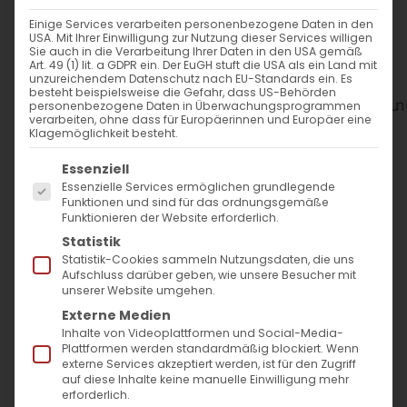
Diese Veranstaltung wurde
Einige Services verarbeiten personenbezogene Daten in den
USA. Mit Ihrer Einwilligung zur Nutzung dieser Services willigen
abgesagt.
Sie auch in die Verarbeitung Ihrer Daten in den USA gemäß
Art. 49 (1) lit. a GDPR ein. Der EuGH stuft die USA als ein Land mit
unzureichendem Datenschutz nach EU-Standards ein. Es
besteht beispielsweise die Gefahr, dass US-Behörden
WANN
personenbezogene Daten in Überwachungsprogrammen
verarbeiten, ohne dass für Europäerinnen und Europäer eine
Klagemöglichkeit besteht.
15. Juni 2025
Es folgt eine Liste der Service-Gruppen, für die
Essenziell
12:00 - 14:00
Essenzielle Services ermöglichen grundlegende
Funktionen und sind für das ordnungsgemäße
Funktionieren der Website erforderlich.
ZUM KALENDER HINZUFÜGEN
Statistik
Statistik-Cookies sammeln Nutzungsdaten, die uns
ICS herunterladen
Google Kalender
iCalendar
Office 365
Outlook Live
Aufschluss darüber geben, wie unsere Besucher mit
unserer Website umgehen.
WO
Externe Medien
Inhalte von Videoplattformen und Social-Media-
Evang. Lutherkirche Bad
Plattformen werden standardmäßig blockiert. Wenn
Cannstatt
externe Services akzeptiert werden, ist für den Zugriff
auf diese Inhalte keine manuelle Einwilligung mehr
Martin-Luther-Straße 54,
erforderlich.
Stuttgart