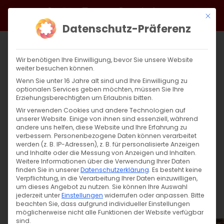
Zum
Facebook
X
Instagram
YouTube
Spotify
Telegram
LinkedIn
SoundCloud
Mit di
Inhalt
Datenschutz-Präferenz
springen
Wir benötigen Ihre Einwilligung, bevor Sie unsere Website
weiter besuchen können.
Wenn Sie unter 16 Jahre alt sind und Ihre Einwilligung zu
optionalen Services geben möchten, müssen Sie Ihre
Erziehungsberechtigten um Erlaubnis bitten.
Wir verwenden Cookies und andere Technologien auf
unserer Website. Einige von ihnen sind essenziell, während
andere uns helfen, diese Website und Ihre Erfahrung zu
Zurück
Vor
verbessern.
Personenbezogene Daten können verarbeitet
werden (z. B. IP-Adressen), z. B. für personalisierte Anzeigen
und Inhalte oder die Messung von Anzeigen und Inhalten.
Weitere Informationen über die Verwendung Ihrer Daten
finden Sie in unserer
Datenschutzerklärung
.
Es besteht keine
AUSFÄLLT Vortrag: Nerses Schnorhali
Verpflichtung, in die Verarbeitung Ihrer Daten einzuwilligen,
um dieses Angebot zu nutzen.
Sie können Ihre Auswahl
25. Oktober 2023
jederzeit unter
Einstellungen
widerrufen oder anpassen.
Bitte
beachten Sie, dass aufgrund individueller Einstellungen
möglicherweise nicht alle Funktionen der Website verfügbar
sind.