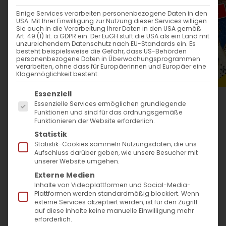
WANN
Einige Services verarbeiten personenbezogene Daten in den
USA. Mit Ihrer Einwilligung zur Nutzung dieser Services willigen
25. Oktober 2023
Sie auch in die Verarbeitung Ihrer Daten in den USA gemäß
Art. 49 (1) lit. a GDPR ein. Der EuGH stuft die USA als ein Land mit
19:00 - 20:30
unzureichendem Datenschutz nach EU-Standards ein. Es
besteht beispielsweise die Gefahr, dass US-Behörden
personenbezogene Daten in Überwachungsprogrammen
verarbeiten, ohne dass für Europäerinnen und Europäer eine
ZUM KALENDER HINZUFÜGEN
Klagemöglichkeit besteht.
Es folgt eine Liste der Service-Gruppen, für die
ICS herunterladen
Google Kalender
iCalendar
Office 365
Outlook Live
Essenziell
Essenzielle Services ermöglichen grundlegende
WO
Funktionen und sind für das ordnungsgemäße
Funktionieren der Website erforderlich.
Evang. Bildungszentrum
Statistik
Hospitalhof
Statistik-Cookies sammeln Nutzungsdaten, die uns
Aufschluss darüber geben, wie unsere Besucher mit
Büchsenstraße 33,
unserer Website umgehen.
Stuttgart, 70174
Externe Medien
Inhalte von Videoplattformen und Social-Media-
Plattformen werden standardmäßig blockiert. Wenn
VERANSTALTUNGSTYP
externe Services akzeptiert werden, ist für den Zugriff
auf diese Inhalte keine manuelle Einwilligung mehr
erforderlich.