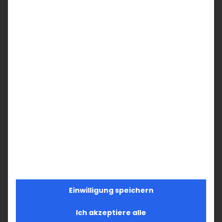
16
17
18
19
20
21
22
23
24
25
26
27
28
29
30
31
1
5
2
3
4
Einwilligung speichern
Ich akzeptiere alle