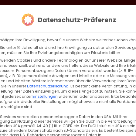
loud
AKTION HEIMAT SCHAFFEN!
Gottesdienste & Events
Se
Datenschutz-Präferenz
AGBW
WIR
BEKENN
nötigen Ihre Einwilligung, bevor Sie unsere Website weiter besuchen kö
ie unter 16 Jahre alt sind und Ihre Einwilligung zu optionalen Services 
n, müssen Sie Ihre Erziehungsberechtigten um Erlaubnis bitten.
rwenden Cookies und andere Technologien auf unserer Website. Einige
sind essenziell, während andere uns helfen, diese Website und Ihre Erfa
bessern.
Personenbezogene Daten können verarbeitet werden (z. B. IP-
en), z. B. für personalisierte Anzeigen und Inhalte oder die Messung von
en und Inhalten.
Weitere Informationen über die Verwendung Ihrer Date
 Sie in unserer
Datenschutzerklärung
.
Es besteht keine Verpflichtung, in d
eitung Ihrer Daten einzuwilligen, um dieses Angebot zu nutzen.
Sie könn
l jederzeit unter
Einstellungen
widerrufen oder anpassen.
Bitte beachte
ufgrund individueller Einstellungen möglicherweise nicht alle Funktione
e verfügbar sind.
 Services verarbeiten personenbezogene Daten in den USA. Mit Ihrer
ligung zur Nutzung dieser Services willigen Sie auch in die Verarbeitung I
in den USA gemäß Art. 49 (1) lit. a GDPR ein. Der EuGH stuft die USA als ei
zureichendem Datenschutz nach EU-Standards ein. Es besteht beispiel
efahr, dass US-Behörden personenbezogene Daten in