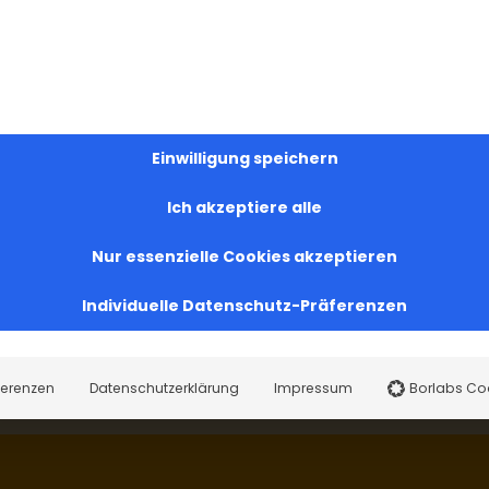
aber am Palmsonntag? Einmal ging [...]
Einwilligung speichern
Ich akzeptiere alle
.
Nur essenzielle Cookies akzeptieren
Individuelle Datenschutz-Präferenzen
ferenzen
Datenschutzerklärung
Impressum
Borlabs Co
MEHR BEITRÄGE LADEN