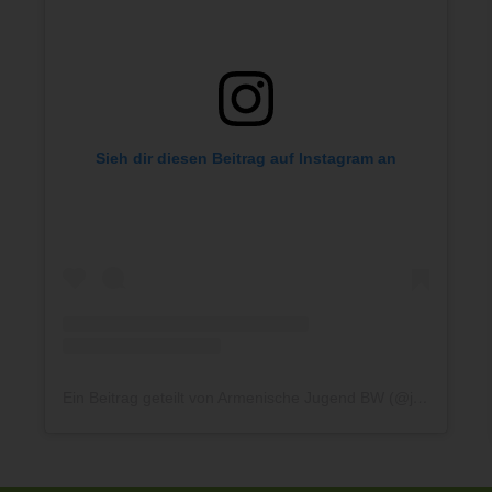
Sieh dir diesen Beitrag auf Instagram an
Ein Beitrag geteilt von Armenische Jugend BW (@jaagbw)