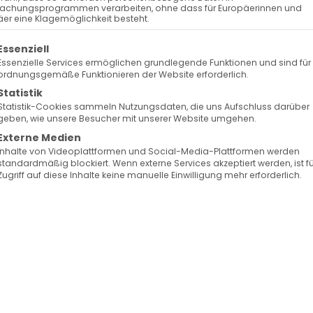
achungsprogrammen verarbeiten, ohne dass für Europäerinnen und
er eine Klagemöglichkeit besteht.
olgt eine Liste der Service-Gruppen, für die eine Ein
Essenziell
Essenzielle Services ermöglichen grundlegende Funktionen und sind für
ordnungsgemäße Funktionieren der Website erforderlich.
Statistik
Statistik-Cookies sammeln Nutzungsdaten, die uns Aufschluss darüber
geben, wie unsere Besucher mit unserer Website umgehen.
Externe Medien
Inhalte von Videoplattformen und Social-Media-Plattformen werden
standardmäßig blockiert. Wenn externe Services akzeptiert werden, ist f
Zugriff auf diese Inhalte keine manuelle Einwilligung mehr erforderlich.