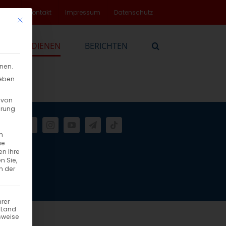
rvice
Kontakt
Impressum
Datenschutz
Mit diesem Button wird der Dialog geschlossen. Seine Funktionalität
EN
DIENEN
BERICHTEN
nnen.
geben
 von
hrung
n
ie
en Ihre
n Sie,
n der
hrer
n Land
sweise