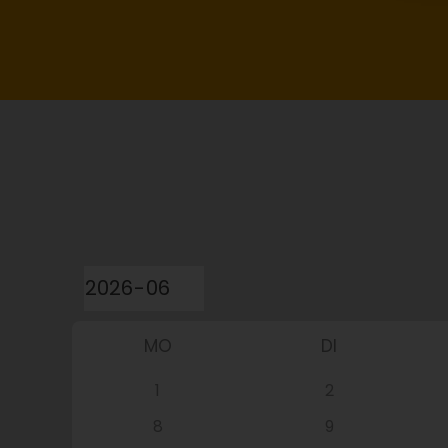
MO
DI
1
2
8
9