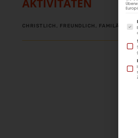
AKTIVITÄTEN
Überw
Europä
Es f
CHRISTLICH, FREUNDLICH, FAMILÄR