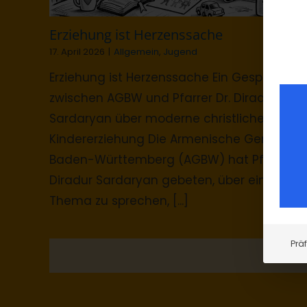
Erziehung ist Herzenssache
17. April 2026
|
Allgemein
,
Jugend
Erziehung ist Herzenssache Ein Gespräch
zwischen AGBW und Pfarrer Dr. Diradur
Sardaryan über moderne christliche
Kindererziehung Die Armenische Gemeinde
Baden-Württemberg (AGBW) hat Pfarrer Dr
Diradur Sardaryan gebeten, über ein
Thema zu sprechen, [...]
Prä