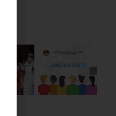
stagstreff
Jugend