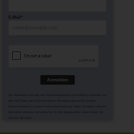
E-Mail*
Anmelden
Der Newsletter wird über den Versanddienstleister CleverReach versendet, bei
dem Ihre Daten nach Ihrer bestätigten Anmeldung gespeichert werden.
Weitere Hinweise in unserer
Datenschutzerklärung
.
Haben Sie bereits unseren
Newsletter abonniert und wünschen Ihr Abo abzubestellen, dann können Sie
sich
hier
abmelden.