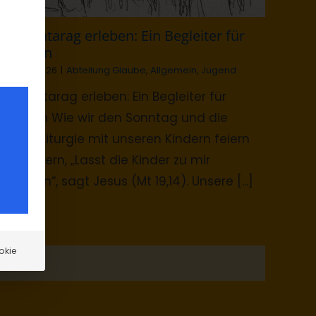
Surb Patarag erleben: Ein Begleiter für
Familien
15. März 2026
|
Abteilung Glaube
,
Allgemein
,
Jugend
Surb Patarag erleben: Ein Begleiter für
Familien Wie wir den Sonntag und die
Heilige Liturgie mit unseren Kindern feiern
Liebe Eltern, „Lasst die Kinder zu mir
kommen“, sagt Jesus (Mt 19,14). Unsere [...]
okie