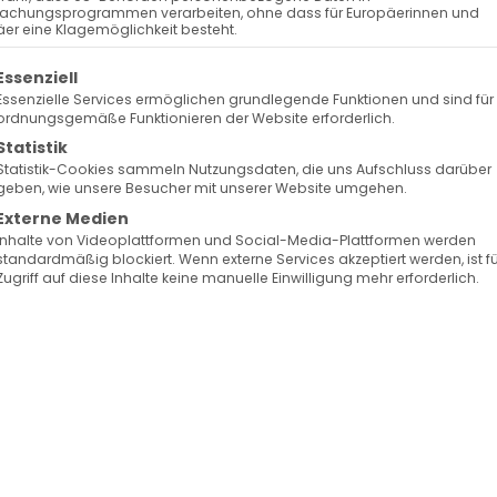
Keine bevorstehenden Veranstaltungen
achungsprogrammen verarbeiten, ohne dass für Europäerinnen und
er eine Klagemöglichkeit besteht.
olgt eine Liste der Service-Gruppen, für die eine Ein
Essenziell
Essenzielle Services ermöglichen grundlegende Funktionen und sind für
ordnungsgemäße Funktionieren der Website erforderlich.
Statistik
Statistik-Cookies sammeln Nutzungsdaten, die uns Aufschluss darüber
de Karte ...
geben, wie unsere Besucher mit unserer Website umgehen.
Externe Medien
Inhalte von Videoplattformen und Social-Media-Plattformen werden
standardmäßig blockiert. Wenn externe Services akzeptiert werden, ist f
Zugriff auf diese Inhalte keine manuelle Einwilligung mehr erforderlich.