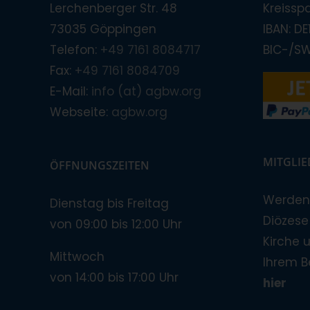
Lerchenberger Str. 48
Kreissp
73035 Göppingen
IBAN: D
Telefon:
+49 7161 8084717
BIC-/S
Fax:
+49 7161 8084709
E-Mail:
info (at) agbw.org
Webseite:
agbw.org
MITGLI
ÖFFNUNGSZEITEN
Werden 
Dienstag bis Freitag
Diözese!
von 09:00 bis 12:00 Uhr
Kirche 
Mittwoch
Ihrem B
von 14:00 bis 17:00 Uhr
hier