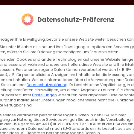
loud
AKTION HEIMAT SCHAFFEN!
Gottesdienste & Events
Se
Datenschutz-Präferenz
AGBW
WIR
BEKENN
nötigen Ihre Einwilligung, bevor Sie unsere Website weiter besuchen kö
ie unter 16 Jahre alt sind und Ihre Einwilligung zu optionalen Services 
n, müssen Sie Ihre Erziehungsberechtigten um Erlaubnis bitten.
rwenden Cookies und andere Technologien auf unserer Website. Einige
sind essenziell, während andere uns helfen, diese Website und Ihre Erfa
Zurück
Vor
bessern.
Personenbezogene Daten können verarbeitet werden (z. B. IP-
en), z. B. für personalisierte Anzeigen und Inhalte oder die Messung von
en und Inhalten.
Weitere Informationen über die Verwendung Ihrer Date
 Sie in unserer
Datenschutzerklärung
.
Es besteht keine Verpflichtung, in d
eitung Ihrer Daten einzuwilligen, um dieses Angebot zu nutzen.
Sie könn
l jederzeit unter
Einstellungen
widerrufen oder anpassen.
Bitte beachte
ufgrund individueller Einstellungen möglicherweise nicht alle Funktione
e verfügbar sind.
 Services verarbeiten personenbezogene Daten in den USA. Mit Ihrer
ligung zur Nutzung dieser Services willigen Sie auch in die Verarbeitung I
NÄCHSTE VERANSTALTUNG
in den USA gemäß Art. 49 (1) lit. a GDPR ein. Der EuGH stuft die USA als ei
zureichendem Datenschutz nach EU-Standards ein. Es besteht beispiel
efahr, dass US-Behörden personenbezogene Daten in