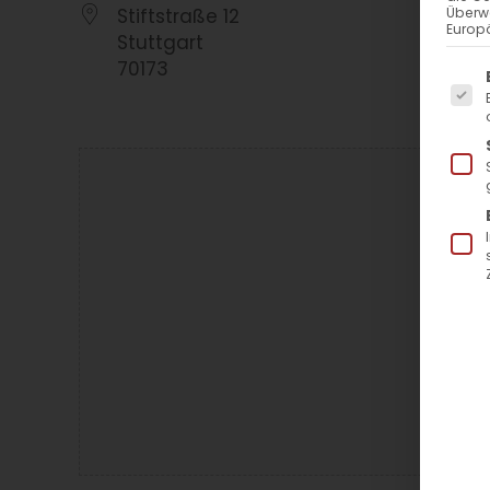
Stiftstraße 12
Überw
Europä
Stuttgart
70173
Es f
La