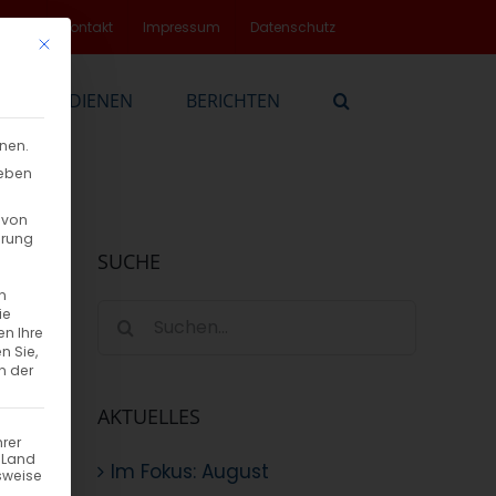
rvice
Kontakt
Impressum
Datenschutz
Mit diesem Button wird der Dialog geschlossen. Seine Funktionalität
EN
DIENEN
BERICHTEN
nnen.
geben
 von
hrung
SUCHE
n
Suche
ie
en Ihre
nach:
n Sie,
n der
AKTUELLES
hrer
n Land
Im Fokus: August
sweise