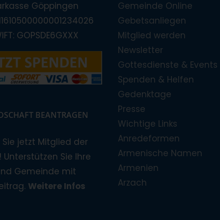
arkasse Göppingen
Gemeinde Online
E11610500000001234026
Gebetsanliegen
WIFT: GOPSDE6GXXX
Mitglied werden
Newsletter
Gottesdienste & Events
Spenden & Helfen
Gedenktage
Presse
EDSCHAFT BEANTRAGEN
Wichtige Links
Anredeformen
Sie jetzt Mitglied der
Armenische Namen
 Unterstützen Sie Ihre
Armenien
und Gemeinde mit
Arzach
eitrag.
Weitere Infos