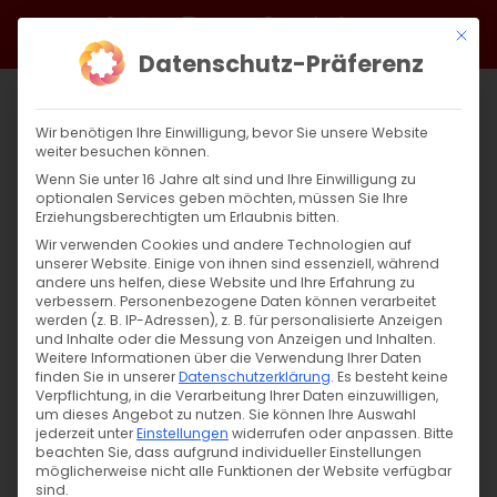
Zum
Facebook
X
Instagram
YouTube
Spotify
Telegram
LinkedIn
SoundCloud
Mit di
Inhalt
Datenschutz-Präferenz
springen
Wir benötigen Ihre Einwilligung, bevor Sie unsere Website
weiter besuchen können.
Wenn Sie unter 16 Jahre alt sind und Ihre Einwilligung zu
optionalen Services geben möchten, müssen Sie Ihre
Erziehungsberechtigten um Erlaubnis bitten.
Wir verwenden Cookies und andere Technologien auf
unserer Website. Einige von ihnen sind essenziell, während
andere uns helfen, diese Website und Ihre Erfahrung zu
Zurück
Vor
verbessern.
Personenbezogene Daten können verarbeitet
werden (z. B. IP-Adressen), z. B. für personalisierte Anzeigen
und Inhalte oder die Messung von Anzeigen und Inhalten.
Weitere Informationen über die Verwendung Ihrer Daten
finden Sie in unserer
Datenschutzerklärung
.
Es besteht keine
Jesus-Christus-Kirche Rechberghausen
Verpflichtung, in die Verarbeitung Ihrer Daten einzuwilligen,
um dieses Angebot zu nutzen.
Sie können Ihre Auswahl
30. Oktober 2024
jederzeit unter
Einstellungen
widerrufen oder anpassen.
Bitte
beachten Sie, dass aufgrund individueller Einstellungen
möglicherweise nicht alle Funktionen der Website verfügbar
sind.