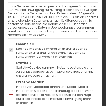
VERANSTALTUNGSORT
Einige Services verarbeiten personenbezogene Daten in den
USA. Mit Ihrer Einwilligung zur Nutzung dieser Services willigen
Horbenstraße 9
Sie auch in die Verarbeitung Ihrer Daten in den USA gemäß
Art. 49 (1) lit. a GDPR ein. Der EuGH stuft die USA als ein Land mit
Rechberghausen
unzureichendem Datenschutz nach EU-Standards ein. Es
73098
besteht beispielsweise die Gefahr, dass US-Behörden
personenbezogene Daten in Überwachungsprogrammen
verarbeiten, ohne dass für Europäerinnen und Europäer eine
Klagemöglichkeit besteht.
NÄCHSTE VERANSTALTUNG
Es folgt eine Liste der Service-Gruppen, für die
Essenziell
Essenzielle Services ermöglichen grundlegende
Keine bevorstehenden Veranstaltungen
Funktionen und sind für das ordnungsgemäße
Funktionieren der Website erforderlich.
Statistik
Statistik-Cookies sammeln Nutzungsdaten, die uns
Aufschluss darüber geben, wie unsere Besucher mit
Karte nicht verfügbar
unserer Website umgehen.
Externe Medien
Kommende
Inhalte von Videoplattformen und Social-Media-
Plattformen werden standardmäßig blockiert. Wenn
Veranstaltungen
externe Services akzeptiert werden, ist für den Zugriff
auf diese Inhalte keine manuelle Einwilligung mehr
erforderlich.