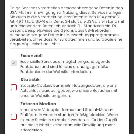
nach:
Einige Services verarbeiten personenbezogene Daten in den
USA. Mit Ihrer Einwilligung zur Nutzung dieser Services willigen
Sie auch in die Verarbeitung Ihrer Daten in den USA gemäß
AKTUELLES
Art. 49 (1) lit. a GDPR ein. Der EuGH stuft die USA als ein Land mit
unzureichendem Datenschutz nach EU-Standards ein. Es
besteht beispielsweise die Gefahr, dass US-Behörden
Im Fokus: August
personenbezogene Daten in Überwachungsprogrammen
verarbeiten, ohne dass für Europäerinnen und Europäer eine
Klagemöglichkeit besteht.
Sichtbar sein, ins Gespräch kommen
Es folgt eine Liste der Service-Gruppen, für die
Essenziell
Essenzielle Services ermöglichen grundlegende
Vardavar in Göppingen und in den
Funktionen und sind für das ordnungsgemäße
Funktionieren der Website erforderlich.
Gemeinden der Diözese
Statistik
Statistik-Cookies sammeln Nutzungsdaten, die uns
Aufschluss darüber geben, wie unsere Besucher mit
unserer Website umgehen.
Externe Medien
Inhalte von Videoplattformen und Social-Media-
Plattformen werden standardmäßig blockiert. Wenn
MO
DI
MI
DO
FR
SA
SO
externe Services akzeptiert werden, ist für den Zugriff
auf diese Inhalte keine manuelle Einwilligung mehr
erforderlich.
27
28
29
30
31
1
2