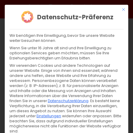
Zum
Facebook
X
Instagram
YouTube
Spotify
Telegram
LinkedIn
SoundCloud
Mit di
Inhalt
Datenschutz-Präferenz
springen
Wir benötigen Ihre Einwilligung, bevor Sie unsere Website
weiter besuchen können.
Wenn Sie unter 16 Jahre alt sind und Ihre Einwilligung zu
optionalen Services geben möchten, müssen Sie Ihre
Erziehungsberechtigten um Erlaubnis bitten.
Wir verwenden Cookies und andere Technologien auf
unserer Website. Einige von ihnen sind essenziell, während
andere uns helfen, diese Website und Ihre Erfahrung zu
verbessern.
Personenbezogene Daten können verarbeitet
werden (z. B. IP-Adressen), z. B. für personalisierte Anzeigen
und Inhalte oder die Messung von Anzeigen und Inhalten.
Weitere Informationen über die Verwendung Ihrer Daten
finden Sie in unserer
Datenschutzerklärung
.
Es besteht keine
Verpflichtung, in die Verarbeitung Ihrer Daten einzuwilligen,
um dieses Angebot zu nutzen.
Sie können Ihre Auswahl
SUCHE
jederzeit unter
Einstellungen
widerrufen oder anpassen.
Bitte
beachten Sie, dass aufgrund individueller Einstellungen
Suche
möglicherweise nicht alle Funktionen der Website verfügbar
sind.