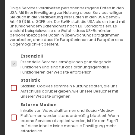
nach:
Einige Services verarbeiten personenbezogene Daten in den
USA. Mit Ihrer Einwilligung zur Nutzung dieser Services willigen
Sie auch in die Verarbeitung Ihrer Daten in den USA gemäß
AKTUELLES
Art. 49 (1) lit. a GDPR ein. Der EuGH stuft die USA als ein Land mit
unzureichendem Datenschutz nach EU-Standards ein. Es
besteht beispielsweise die Gefahr, dass US-Behörden
Im Fokus: August
personenbezogene Daten in Überwachungsprogrammen
verarbeiten, ohne dass für Europäerinnen und Europäer eine
Klagemöglichkeit besteht.
Sichtbar sein, ins Gespräch kommen
Es folgt eine Liste der Service-Gruppen, für die
Essenziell
Essenzielle Services ermöglichen grundlegende
Vardavar in Göppingen und in den
Funktionen und sind für das ordnungsgemäße
Funktionieren der Website erforderlich.
Gemeinden der Diözese
Statistik
Statistik-Cookies sammeln Nutzungsdaten, die uns
Aufschluss darüber geben, wie unsere Besucher mit
unserer Website umgehen.
Externe Medien
Inhalte von Videoplattformen und Social-Media-
Plattformen werden standardmäßig blockiert. Wenn
MO
DI
MI
DO
FR
SA
SO
externe Services akzeptiert werden, ist für den Zugriff
auf diese Inhalte keine manuelle Einwilligung mehr
erforderlich.
24
25
26
27
28
1
2