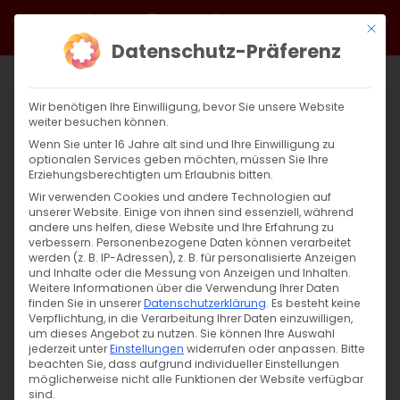
Zum
Facebook
X
Instagram
YouTube
Spotify
Telegram
LinkedIn
SoundCloud
Mit di
Inhalt
Datenschutz-Präferenz
springen
Wir benötigen Ihre Einwilligung, bevor Sie unsere Website
weiter besuchen können.
Wenn Sie unter 16 Jahre alt sind und Ihre Einwilligung zu
optionalen Services geben möchten, müssen Sie Ihre
Erziehungsberechtigten um Erlaubnis bitten.
Wir verwenden Cookies und andere Technologien auf
unserer Website. Einige von ihnen sind essenziell, während
andere uns helfen, diese Website und Ihre Erfahrung zu
verbessern.
Personenbezogene Daten können verarbeitet
werden (z. B. IP-Adressen), z. B. für personalisierte Anzeigen
und Inhalte oder die Messung von Anzeigen und Inhalten.
Weitere Informationen über die Verwendung Ihrer Daten
finden Sie in unserer
Datenschutzerklärung
.
Es besteht keine
Verpflichtung, in die Verarbeitung Ihrer Daten einzuwilligen,
um dieses Angebot zu nutzen.
Sie können Ihre Auswahl
SUCHE
jederzeit unter
Einstellungen
widerrufen oder anpassen.
Bitte
beachten Sie, dass aufgrund individueller Einstellungen
Suche
möglicherweise nicht alle Funktionen der Website verfügbar
sind.