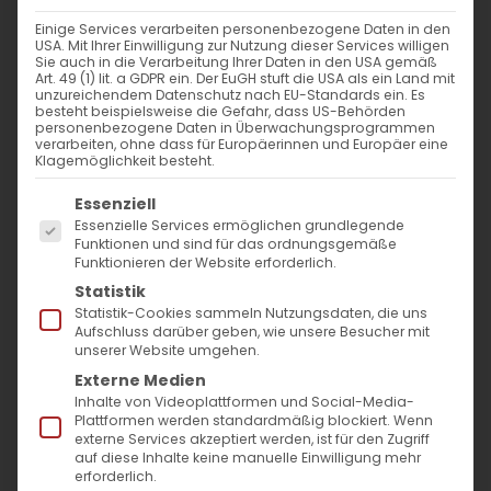
Astvatsatsin
Einige Services verarbeiten personenbezogene Daten in den
USA. Mit Ihrer Einwilligung zur Nutzung dieser Services willigen
Sie auch in die Verarbeitung Ihrer Daten in den USA gemäß
Am 15. August 2021 feiert die Armenische
Art. 49 (1) lit. a GDPR ein. Der EuGH stuft die USA als ein Land mit
unzureichendem Datenschutz nach EU-Standards ein. Es
Apostolische Kirche [...]
besteht beispielsweise die Gefahr, dass US-Behörden
personenbezogene Daten in Überwachungsprogrammen
verarbeiten, ohne dass für Europäerinnen und Europäer eine
Klagemöglichkeit besteht.
14. August 2021
|
Aktuell
,
Gemeinde
,
Kirchenjahr
Es folgt eine Liste der Service-Gruppen, für die
Essenziell
Weiterlesen
Essenzielle Services ermöglichen grundlegende
Funktionen und sind für das ordnungsgemäße
Funktionieren der Website erforderlich.
Statistik
Statistik-Cookies sammeln Nutzungsdaten, die uns
Aufschluss darüber geben, wie unsere Besucher mit
unserer Website umgehen.
Externe Medien
Inhalte von Videoplattformen und Social-Media-
Plattformen werden standardmäßig blockiert. Wenn
externe Services akzeptiert werden, ist für den Zugriff
SUCHE
auf diese Inhalte keine manuelle Einwilligung mehr
erforderlich.