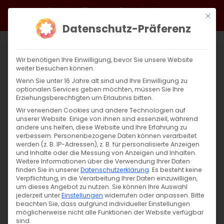
Zum
Facebook
X
Instagram
YouTube
Spotify
Telegram
LinkedIn
SoundCloud
Mit di
Inhalt
Datenschutz-Präferenz
springen
Wir benötigen Ihre Einwilligung, bevor Sie unsere Website
weiter besuchen können.
Wenn Sie unter 16 Jahre alt sind und Ihre Einwilligung zu
optionalen Services geben möchten, müssen Sie Ihre
Erziehungsberechtigten um Erlaubnis bitten.
Wir verwenden Cookies und andere Technologien auf
unserer Website. Einige von ihnen sind essenziell, während
andere uns helfen, diese Website und Ihre Erfahrung zu
verbessern.
Personenbezogene Daten können verarbeitet
werden (z. B. IP-Adressen), z. B. für personalisierte Anzeigen
und Inhalte oder die Messung von Anzeigen und Inhalten.
Weitere Informationen über die Verwendung Ihrer Daten
finden Sie in unserer
Datenschutzerklärung
.
Es besteht keine
Verpflichtung, in die Verarbeitung Ihrer Daten einzuwilligen,
um dieses Angebot zu nutzen.
Sie können Ihre Auswahl
jederzeit unter
Einstellungen
widerrufen oder anpassen.
Bitte
beachten Sie, dass aufgrund individueller Einstellungen
möglicherweise nicht alle Funktionen der Website verfügbar
sind.