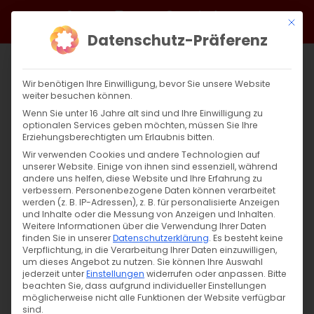
Zum
Facebook
X
Instagram
YouTube
Spotify
Telegram
LinkedIn
SoundCloud
Mit di
Inhalt
Datenschutz-Präferenz
springen
Wir benötigen Ihre Einwilligung, bevor Sie unsere Website
weiter besuchen können.
Wenn Sie unter 16 Jahre alt sind und Ihre Einwilligung zu
optionalen Services geben möchten, müssen Sie Ihre
Erziehungsberechtigten um Erlaubnis bitten.
Wir verwenden Cookies und andere Technologien auf
unserer Website. Einige von ihnen sind essenziell, während
andere uns helfen, diese Website und Ihre Erfahrung zu
Gedenktag des Hl. Nikolaus
verbessern.
Personenbezogene Daten können verarbeitet
werden (z. B. IP-Adressen), z. B. für personalisierte Anzeigen
und Inhalte oder die Messung von Anzeigen und Inhalten.
Weitere Informationen über die Verwendung Ihrer Daten
Gedenktag des Hl. Nikolaus Heute, am
finden Sie in unserer
Datenschutzerklärung
.
Es besteht keine
07.12.2024, gedenkt [...]
Verpflichtung, in die Verarbeitung Ihrer Daten einzuwilligen,
um dieses Angebot zu nutzen.
Sie können Ihre Auswahl
jederzeit unter
Einstellungen
widerrufen oder anpassen.
Bitte
beachten Sie, dass aufgrund individueller Einstellungen
möglicherweise nicht alle Funktionen der Website verfügbar
7. Dezember 2024
|
Allgemein
,
Glaubensfragen
sind.