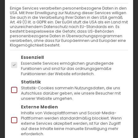
Weiterlesen
Einige Services verarbeiten personenbezogene Daten in den
USA. Mit Ihrer Einwilligung zur Nutzung dieser Services willigen
Sie auch in die Verarbeitung Ihrer Daten in den USA gemäß
Art. 49 (1) lit. a GDPR ein. Der EuGH stuft die USA als ein Land mit
unzureichendem Datenschutz nach EU-Standards ein. Es
besteht beispielsweise die Gefahr, dass US-Behörden
personenbezogene Daten in Überwachungsprogrammen
verarbeiten, ohne dass für Europäerinnen und Europäer eine
Klagemöglichkeit besteht.
Es folgt eine Liste der Service-Gruppen, für die
Essenziell
Essenzielle Services ermöglichen grundlegende
SUCHE
Funktionen und sind für das ordnungsgemäße
Funktionieren der Website erforderlich.
Statistik
Suche
Statistik-Cookies sammeln Nutzungsdaten, die uns
nach:
Aufschluss darüber geben, wie unsere Besucher mit
unserer Website umgehen.
Externe Medien
AKTUELLES
Inhalte von Videoplattformen und Social-Media-
Plattformen werden standardmäßig blockiert. Wenn
externe Services akzeptiert werden, ist für den Zugriff
Im Fokus: August
auf diese Inhalte keine manuelle Einwilligung mehr
erforderlich.