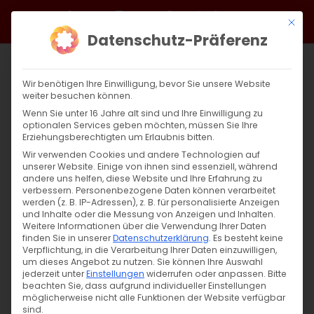
Zum
Facebook
X
Instagram
YouTube
Spotify
Telegram
LinkedIn
SoundCloud
Mit di
Inhalt
Datenschutz-Präferenz
springen
Wir benötigen Ihre Einwilligung, bevor Sie unsere Website
weiter besuchen können.
Wenn Sie unter 16 Jahre alt sind und Ihre Einwilligung zu
optionalen Services geben möchten, müssen Sie Ihre
Erziehungsberechtigten um Erlaubnis bitten.
Wir verwenden Cookies und andere Technologien auf
unserer Website. Einige von ihnen sind essenziell, während
andere uns helfen, diese Website und Ihre Erfahrung zu
Das Licht der Hoffnung
verbessern.
Personenbezogene Daten können verarbeitet
werden (z. B. IP-Adressen), z. B. für personalisierte Anzeigen
und Inhalte oder die Messung von Anzeigen und Inhalten.
Weitere Informationen über die Verwendung Ihrer Daten
Das Licht der Hoffnung Wie die Armenische
finden Sie in unserer
Datenschutzerklärung
.
Es besteht keine
Kirche [...]
Verpflichtung, in die Verarbeitung Ihrer Daten einzuwilligen,
um dieses Angebot zu nutzen.
Sie können Ihre Auswahl
jederzeit unter
Einstellungen
widerrufen oder anpassen.
Bitte
beachten Sie, dass aufgrund individueller Einstellungen
möglicherweise nicht alle Funktionen der Website verfügbar
15. November 2024
|
Aktuell
,
Glaubensfragen
sind.