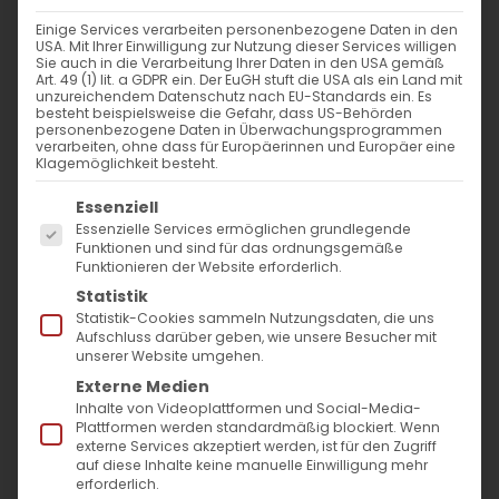
Weiterlesen
Einige Services verarbeiten personenbezogene Daten in den
USA. Mit Ihrer Einwilligung zur Nutzung dieser Services willigen
Sie auch in die Verarbeitung Ihrer Daten in den USA gemäß
Art. 49 (1) lit. a GDPR ein. Der EuGH stuft die USA als ein Land mit
unzureichendem Datenschutz nach EU-Standards ein. Es
besteht beispielsweise die Gefahr, dass US-Behörden
personenbezogene Daten in Überwachungsprogrammen
verarbeiten, ohne dass für Europäerinnen und Europäer eine
Klagemöglichkeit besteht.
Es folgt eine Liste der Service-Gruppen, für die
Essenziell
Essenzielle Services ermöglichen grundlegende
SUCHE
Funktionen und sind für das ordnungsgemäße
Funktionieren der Website erforderlich.
Statistik
Suche
Statistik-Cookies sammeln Nutzungsdaten, die uns
nach:
Aufschluss darüber geben, wie unsere Besucher mit
unserer Website umgehen.
Externe Medien
AKTUELLES
Inhalte von Videoplattformen und Social-Media-
Plattformen werden standardmäßig blockiert. Wenn
externe Services akzeptiert werden, ist für den Zugriff
Im Fokus: August
auf diese Inhalte keine manuelle Einwilligung mehr
erforderlich.