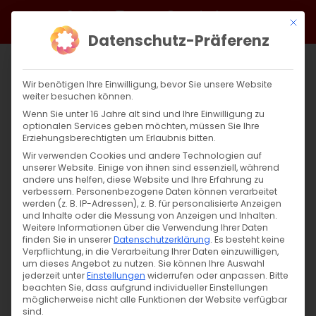
Zum
Facebook
X
Instagram
YouTube
Spotify
Telegram
LinkedIn
SoundCloud
Mit di
Inhalt
Datenschutz-Präferenz
springen
Wir benötigen Ihre Einwilligung, bevor Sie unsere Website
weiter besuchen können.
Wenn Sie unter 16 Jahre alt sind und Ihre Einwilligung zu
optionalen Services geben möchten, müssen Sie Ihre
Erziehungsberechtigten um Erlaubnis bitten.
Wir verwenden Cookies und andere Technologien auf
unserer Website. Einige von ihnen sind essenziell, während
andere uns helfen, diese Website und Ihre Erfahrung zu
Die Beschneidung und Namensgebung
verbessern.
Personenbezogene Daten können verarbeitet
werden (z. B. IP-Adressen), z. B. für personalisierte Anzeigen
Christi
und Inhalte oder die Messung von Anzeigen und Inhalten.
Weitere Informationen über die Verwendung Ihrer Daten
finden Sie in unserer
Datenschutzerklärung
.
Es besteht keine
Die Beschneidung und Namensgebung
Verpflichtung, in die Verarbeitung Ihrer Daten einzuwilligen,
um dieses Angebot zu nutzen.
Sie können Ihre Auswahl
Christi Ein Fest mit [...]
jederzeit unter
Einstellungen
widerrufen oder anpassen.
Bitte
beachten Sie, dass aufgrund individueller Einstellungen
möglicherweise nicht alle Funktionen der Website verfügbar
sind.