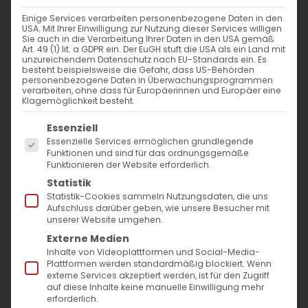
13. Januar 2025
|
Allgemein
,
Glaubensfragen
Einige Services verarbeiten personenbezogene Daten in den
Weiterlesen
USA. Mit Ihrer Einwilligung zur Nutzung dieser Services willigen
Sie auch in die Verarbeitung Ihrer Daten in den USA gemäß
Art. 49 (1) lit. a GDPR ein. Der EuGH stuft die USA als ein Land mit
unzureichendem Datenschutz nach EU-Standards ein. Es
besteht beispielsweise die Gefahr, dass US-Behörden
personenbezogene Daten in Überwachungsprogrammen
verarbeiten, ohne dass für Europäerinnen und Europäer eine
Klagemöglichkeit besteht.
Es folgt eine Liste der Service-Gruppen, für die
Essenziell
Essenzielle Services ermöglichen grundlegende
Funktionen und sind für das ordnungsgemäße
Funktionieren der Website erforderlich.
SUCHE
Statistik
Statistik-Cookies sammeln Nutzungsdaten, die uns
Suche
Aufschluss darüber geben, wie unsere Besucher mit
unserer Website umgehen.
nach:
Externe Medien
Inhalte von Videoplattformen und Social-Media-
Plattformen werden standardmäßig blockiert. Wenn
AKTUELLES
externe Services akzeptiert werden, ist für den Zugriff
auf diese Inhalte keine manuelle Einwilligung mehr
Im Fokus: August
erforderlich.