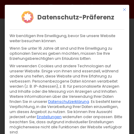
Zum
Facebook
X
Instagram
YouTube
Spotify
Telegram
LinkedIn
SoundCloud
Mit di
Inhalt
Datenschutz-Präferenz
springen
Wir benötigen Ihre Einwilligung, bevor Sie unsere Website
weiter besuchen können.
Wenn Sie unter 16 Jahre alt sind und Ihre Einwilligung zu
optionalen Services geben möchten, müssen Sie Ihre
Erziehungsberechtigten um Erlaubnis bitten.
Wir verwenden Cookies und andere Technologien auf
unserer Website. Einige von ihnen sind essenziell, während
Zehn Jahre Bundestagsresolution
andere uns helfen, diese Website und Ihre Erfahrung zu
verbessern.
Personenbezogene Daten können verarbeitet
werden (z. B. IP-Adressen), z. B. für personalisierte Anzeigen
Das unvollendete Versprechen Vor genau
und Inhalte oder die Messung von Anzeigen und Inhalten.
Weitere Informationen über die Verwendung Ihrer Daten
zehn Jahren erkannte [...]
finden Sie in unserer
Datenschutzerklärung
.
Es besteht keine
Verpflichtung, in die Verarbeitung Ihrer Daten einzuwilligen,
um dieses Angebot zu nutzen.
Sie können Ihre Auswahl
jederzeit unter
Einstellungen
widerrufen oder anpassen.
Bitte
beachten Sie, dass aufgrund individueller Einstellungen
2. Juni 2026
|
Allgemein
möglicherweise nicht alle Funktionen der Website verfügbar
Weiterlesen
sind.