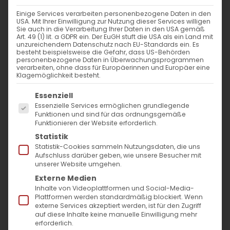
Einige Services verarbeiten personenbezogene Daten in den
USA. Mit Ihrer Einwilligung zur Nutzung dieser Services willigen
Sie auch in die Verarbeitung Ihrer Daten in den USA gemäß
Art. 49 (1) lit. a GDPR ein. Der EuGH stuft die USA als ein Land mit
unzureichendem Datenschutz nach EU-Standards ein. Es
besteht beispielsweise die Gefahr, dass US-Behörden
personenbezogene Daten in Überwachungsprogrammen
verarbeiten, ohne dass für Europäerinnen und Europäer eine
Klagemöglichkeit besteht.
Es folgt eine Liste der Service-Gruppen, für die
Essenziell
SUCHE
Essenzielle Services ermöglichen grundlegende
Funktionen und sind für das ordnungsgemäße
Funktionieren der Website erforderlich.
Suche
Statistik
nach:
Statistik-Cookies sammeln Nutzungsdaten, die uns
Aufschluss darüber geben, wie unsere Besucher mit
unserer Website umgehen.
AKTUELLES
Externe Medien
Inhalte von Videoplattformen und Social-Media-
Plattformen werden standardmäßig blockiert. Wenn
Im Fokus: August
externe Services akzeptiert werden, ist für den Zugriff
auf diese Inhalte keine manuelle Einwilligung mehr
erforderlich.
Sichtbar sein, ins Gespräch kommen