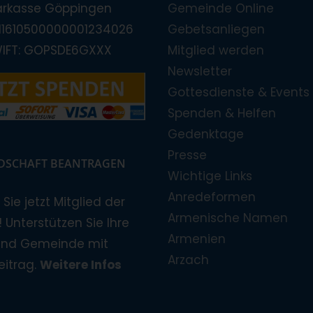
arkasse Göppingen
Gemeinde Online
E11610500000001234026
Gebetsanliegen
WIFT: GOPSDE6GXXX
Mitglied werden
Newsletter
Gottesdienste & Events
Spenden & Helfen
Gedenktage
Presse
EDSCHAFT BEANTRAGEN
Wichtige Links
Anredeformen
Sie jetzt Mitglied der
Armenische Namen
 Unterstützen Sie Ihre
Armenien
und Gemeinde mit
Arzach
eitrag.
Weitere Infos