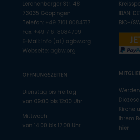
Lerchenberger Str. 48
Kreissp
73035 Göppingen
IBAN: D
Telefon:
+49 7161 8084717
BIC-/S
Fax:
+49 7161 8084709
E-Mail:
info (at) agbw.org
Webseite:
agbw.org
MITGLI
ÖFFNUNGSZEITEN
Werden 
Dienstag bis Freitag
Diözese!
von 09:00 bis 12:00 Uhr
Kirche 
Mittwoch
Ihrem B
von 14:00 bis 17:00 Uhr
hier