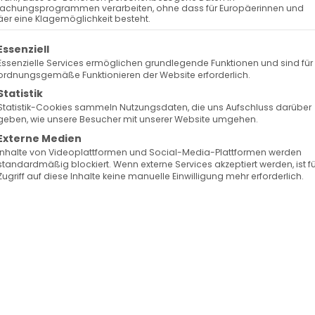
achungsprogrammen verarbeiten, ohne dass für Europäerinnen und
er eine Klagemöglichkeit besteht.
olgt eine Liste der Service-Gruppen, für die eine Ein
Essenziell
Essenzielle Services ermöglichen grundlegende Funktionen und sind für
ordnungsgemäße Funktionieren der Website erforderlich.
Statistik
Statistik-Cookies sammeln Nutzungsdaten, die uns Aufschluss darüber
geben, wie unsere Besucher mit unserer Website umgehen.
Externe Medien
Inhalte von Videoplattformen und Social-Media-Plattformen werden
standardmäßig blockiert. Wenn externe Services akzeptiert werden, ist f
Zugriff auf diese Inhalte keine manuelle Einwilligung mehr erforderlich.