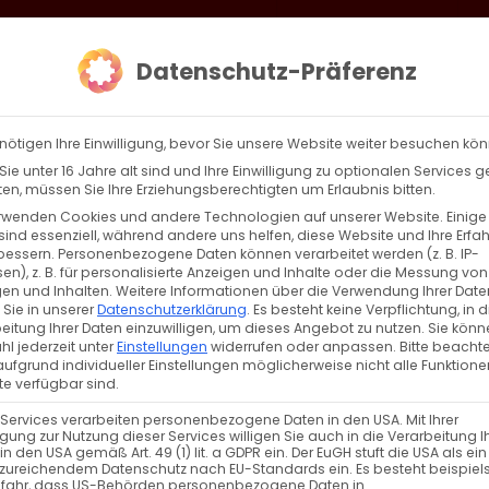
loud
AKTION HEIMAT SCHAFFEN!
Gottesdienste & Events
Se
Datenschutz-Präferenz
AGBW
WIR
BEKENN
nötigen Ihre Einwilligung, bevor Sie unsere Website weiter besuchen kö
ie unter 16 Jahre alt sind und Ihre Einwilligung zu optionalen Services 
n, müssen Sie Ihre Erziehungsberechtigten um Erlaubnis bitten.
rwenden Cookies und andere Technologien auf unserer Website. Einige
 der Schöpfung zur Auferstehung: Teil 10
sind essenziell, während andere uns helfen, diese Website und Ihre Erfa
bessern.
Personenbezogene Daten können verarbeitet werden (z. B. IP-
en), z. B. für personalisierte Anzeigen und Inhalte oder die Messung von
 der Schöpfung zur Auferstehung: Das Gleichnis v
en und Inhalten.
Weitere Informationen über die Verwendung Ihrer Date
 Sie in unserer
Datenschutzerklärung
.
Es besteht keine Verpflichtung, in d
eitung Ihrer Daten einzuwilligen, um dieses Angebot zu nutzen.
Sie könn
l jederzeit unter
Einstellungen
widerrufen oder anpassen.
Bitte beachte
ufgrund individueller Einstellungen möglicherweise nicht alle Funktione
e verfügbar sind.
Weiterle
 Services verarbeiten personenbezogene Daten in den USA. Mit Ihrer
ligung zur Nutzung dieser Services willigen Sie auch in die Verarbeitung I
in den USA gemäß Art. 49 (1) lit. a GDPR ein. Der EuGH stuft die USA als ei
zureichendem Datenschutz nach EU-Standards ein. Es besteht beispiel
efahr, dass US-Behörden personenbezogene Daten in