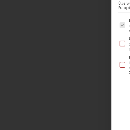
Überw
Europä
Es f