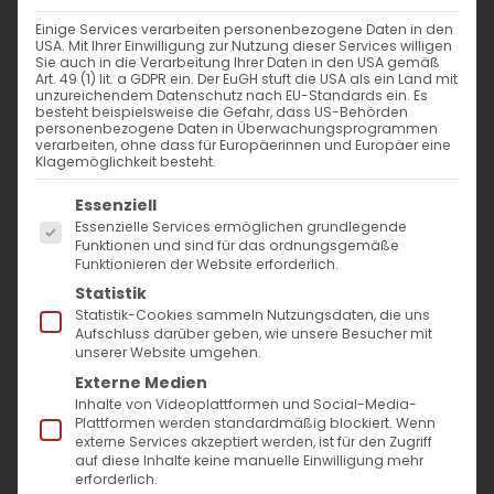
schaffen
,
Pressemitteilungen
Einige Services verarbeiten personenbezogene Daten in den
Weiterlesen
USA. Mit Ihrer Einwilligung zur Nutzung dieser Services willigen
Sie auch in die Verarbeitung Ihrer Daten in den USA gemäß
Art. 49 (1) lit. a GDPR ein. Der EuGH stuft die USA als ein Land mit
unzureichendem Datenschutz nach EU-Standards ein. Es
besteht beispielsweise die Gefahr, dass US-Behörden
personenbezogene Daten in Überwachungsprogrammen
verarbeiten, ohne dass für Europäerinnen und Europäer eine
Klagemöglichkeit besteht.
Es folgt eine Liste der Service-Gruppen, für die
Essenziell
Essenzielle Services ermöglichen grundlegende
Funktionen und sind für das ordnungsgemäße
Funktionieren der Website erforderlich.
SUCHE
Statistik
Statistik-Cookies sammeln Nutzungsdaten, die uns
Suche
Aufschluss darüber geben, wie unsere Besucher mit
unserer Website umgehen.
nach:
Externe Medien
Inhalte von Videoplattformen und Social-Media-
AKTUELLES
Plattformen werden standardmäßig blockiert. Wenn
externe Services akzeptiert werden, ist für den Zugriff
auf diese Inhalte keine manuelle Einwilligung mehr
Im Fokus: August
erforderlich.