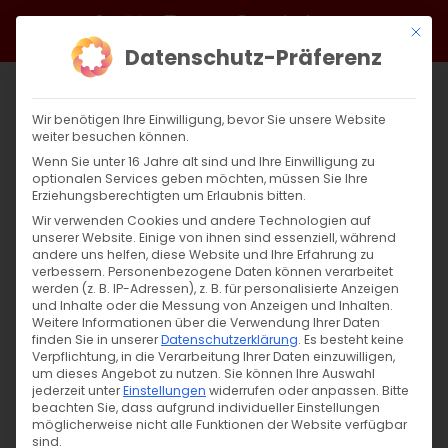
Zum
Facebook
X
Instagram
YouTube
Spotify
Telegram
LinkedIn
SoundCloud
Mit di
Inhalt
Datenschutz-Präferenz
springen
Wir benötigen Ihre Einwilligung, bevor Sie unsere Website
weiter besuchen können.
Wenn Sie unter 16 Jahre alt sind und Ihre Einwilligung zu
optionalen Services geben möchten, müssen Sie Ihre
Erziehungsberechtigten um Erlaubnis bitten.
Wir verwenden Cookies und andere Technologien auf
unserer Website. Einige von ihnen sind essenziell, während
andere uns helfen, diese Website und Ihre Erfahrung zu
Musik als Brücke der Kulturen
verbessern.
Personenbezogene Daten können verarbeitet
werden (z. B. IP-Adressen), z. B. für personalisierte Anzeigen
und Inhalte oder die Messung von Anzeigen und Inhalten.
Weitere Informationen über die Verwendung Ihrer Daten
Musik als Brücke der Kulturen Ein
finden Sie in unserer
Datenschutzerklärung
.
Es besteht keine
außergewöhnlicher Konzertabend [...]
Verpflichtung, in die Verarbeitung Ihrer Daten einzuwilligen,
um dieses Angebot zu nutzen.
Sie können Ihre Auswahl
jederzeit unter
Einstellungen
widerrufen oder anpassen.
Bitte
beachten Sie, dass aufgrund individueller Einstellungen
möglicherweise nicht alle Funktionen der Website verfügbar
24. Dezember 2024
|
Abteilung Kultur
,
Allgemein
,
Heimat
sind.