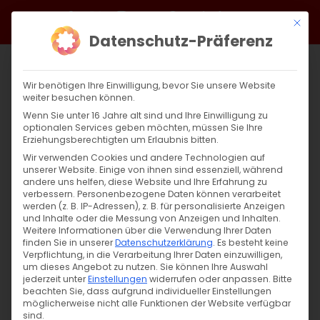
Zum
Facebook
X
Instagram
YouTube
Spotify
Telegram
LinkedIn
SoundCloud
Mit di
Inhalt
Datenschutz-Präferenz
springen
Wir benötigen Ihre Einwilligung, bevor Sie unsere Website
weiter besuchen können.
Wenn Sie unter 16 Jahre alt sind und Ihre Einwilligung zu
optionalen Services geben möchten, müssen Sie Ihre
Erziehungsberechtigten um Erlaubnis bitten.
Wir verwenden Cookies und andere Technologien auf
unserer Website. Einige von ihnen sind essenziell, während
andere uns helfen, diese Website und Ihre Erfahrung zu
Von der Schöpfung zur Auferstehung: Teil
verbessern.
Personenbezogene Daten können verarbeitet
werden (z. B. IP-Adressen), z. B. für personalisierte Anzeigen
9
und Inhalte oder die Messung von Anzeigen und Inhalten.
Weitere Informationen über die Verwendung Ihrer Daten
finden Sie in unserer
Datenschutzerklärung
.
Es besteht keine
Von der Schöpfung zur Auferstehung: Die
Verpflichtung, in die Verarbeitung Ihrer Daten einzuwilligen,
um dieses Angebot zu nutzen.
Sie können Ihre Auswahl
biblischen Seligpreisungen [...]
jederzeit unter
Einstellungen
widerrufen oder anpassen.
Bitte
beachten Sie, dass aufgrund individueller Einstellungen
möglicherweise nicht alle Funktionen der Website verfügbar
sind.