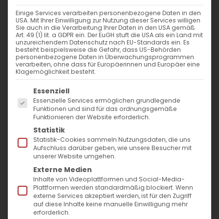
20. März 2025
|
Glaubensfragen
,
Sardaryan
Einige Services verarbeiten personenbezogene Daten in den
Weiterlesen
USA. Mit Ihrer Einwilligung zur Nutzung dieser Services willigen
Sie auch in die Verarbeitung Ihrer Daten in den USA gemäß
Art. 49 (1) lit. a GDPR ein. Der EuGH stuft die USA als ein Land mit
unzureichendem Datenschutz nach EU-Standards ein. Es
besteht beispielsweise die Gefahr, dass US-Behörden
personenbezogene Daten in Überwachungsprogrammen
verarbeiten, ohne dass für Europäerinnen und Europäer eine
Klagemöglichkeit besteht.
Es folgt eine Liste der Service-Gruppen, für die
Essenziell
Essenzielle Services ermöglichen grundlegende
Funktionen und sind für das ordnungsgemäße
Funktionieren der Website erforderlich.
SUCHE
Statistik
Statistik-Cookies sammeln Nutzungsdaten, die uns
Suche
Aufschluss darüber geben, wie unsere Besucher mit
unserer Website umgehen.
nach:
Externe Medien
Inhalte von Videoplattformen und Social-Media-
Plattformen werden standardmäßig blockiert. Wenn
AKTUELLES
externe Services akzeptiert werden, ist für den Zugriff
auf diese Inhalte keine manuelle Einwilligung mehr
Im Fokus: August
erforderlich.