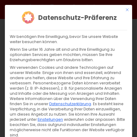
Zum
Facebook
X
Instagram
YouTube
Spotify
Telegram
LinkedIn
SoundCloud
Mit di
Inhalt
Datenschutz-Präferenz
springen
Wir benötigen Ihre Einwilligung, bevor Sie unsere Website
weiter besuchen können.
Wenn Sie unter 16 Jahre alt sind und Ihre Einwilligung zu
optionalen Services geben möchten, müssen Sie Ihre
Erziehungsberechtigten um Erlaubnis bitten.
Wir verwenden Cookies und andere Technologien auf
unserer Website. Einige von ihnen sind essenziell, während
andere uns helfen, diese Website und Ihre Erfahrung zu
Austausch mit Politikern über ein
verbessern.
Personenbezogene Daten können verarbeitet
werden (z. B. IP-Adressen), z. B. für personalisierte Anzeigen
Gemeindezentrum in Stuttgart
und Inhalte oder die Messung von Anzeigen und Inhalten.
Weitere Informationen über die Verwendung Ihrer Daten
finden Sie in unserer
Datenschutzerklärung
.
Es besteht keine
Austausch mit Politikern über ein
Verpflichtung, in die Verarbeitung Ihrer Daten einzuwilligen,
um dieses Angebot zu nutzen.
Sie können Ihre Auswahl
Gemeindezentrum in Stuttgart [...]
jederzeit unter
Einstellungen
widerrufen oder anpassen.
Bitte
beachten Sie, dass aufgrund individueller Einstellungen
möglicherweise nicht alle Funktionen der Website verfügbar
sind.