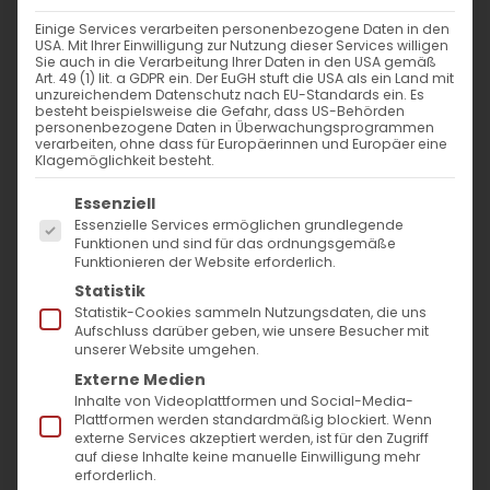
1. April 2025
|
Allgemein
Einige Services verarbeiten personenbezogene Daten in den
Weiterlesen
USA. Mit Ihrer Einwilligung zur Nutzung dieser Services willigen
Sie auch in die Verarbeitung Ihrer Daten in den USA gemäß
Art. 49 (1) lit. a GDPR ein. Der EuGH stuft die USA als ein Land mit
unzureichendem Datenschutz nach EU-Standards ein. Es
besteht beispielsweise die Gefahr, dass US-Behörden
personenbezogene Daten in Überwachungsprogrammen
verarbeiten, ohne dass für Europäerinnen und Europäer eine
Klagemöglichkeit besteht.
Es folgt eine Liste der Service-Gruppen, für die
Essenziell
Essenzielle Services ermöglichen grundlegende
Funktionen und sind für das ordnungsgemäße
Funktionieren der Website erforderlich.
SUCHE
Statistik
Statistik-Cookies sammeln Nutzungsdaten, die uns
Suche
Aufschluss darüber geben, wie unsere Besucher mit
unserer Website umgehen.
nach:
Externe Medien
Inhalte von Videoplattformen und Social-Media-
Plattformen werden standardmäßig blockiert. Wenn
AKTUELLES
externe Services akzeptiert werden, ist für den Zugriff
auf diese Inhalte keine manuelle Einwilligung mehr
Im Fokus: August
erforderlich.