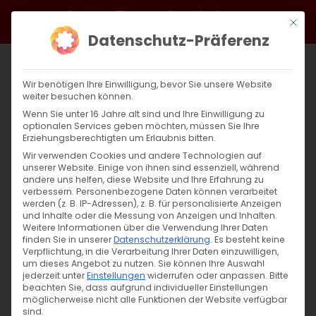
Zum
Facebook
X
Instagram
YouTube
Spotify
Telegram
LinkedIn
SoundCloud
Mit di
Inhalt
Datenschutz-Präferenz
springen
Wir benötigen Ihre Einwilligung, bevor Sie unsere Website
weiter besuchen können.
Wenn Sie unter 16 Jahre alt sind und Ihre Einwilligung zu
optionalen Services geben möchten, müssen Sie Ihre
Erziehungsberechtigten um Erlaubnis bitten.
Wir verwenden Cookies und andere Technologien auf
unserer Website. Einige von ihnen sind essenziell, während
andere uns helfen, diese Website und Ihre Erfahrung zu
verbessern.
Personenbezogene Daten können verarbeitet
werden (z. B. IP-Adressen), z. B. für personalisierte Anzeigen
und Inhalte oder die Messung von Anzeigen und Inhalten.
Weitere Informationen über die Verwendung Ihrer Daten
finden Sie in unserer
Datenschutzerklärung
.
Es besteht keine
Verpflichtung, in die Verarbeitung Ihrer Daten einzuwilligen,
um dieses Angebot zu nutzen.
Sie können Ihre Auswahl
jederzeit unter
Einstellungen
widerrufen oder anpassen.
Bitte
beachten Sie, dass aufgrund individueller Einstellungen
möglicherweise nicht alle Funktionen der Website verfügbar
sind.