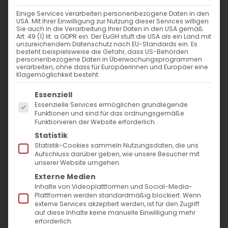
Einige Services verarbeiten personenbezogene Daten in den
USA. Mit Ihrer Einwilligung zur Nutzung dieser Services willigen
Sie auch in die Verarbeitung Ihrer Daten in den USA gemäß
Gedenkveranstaltung
Art. 49 (1) lit. a GDPR ein. Der EuGH stuft die USA als ein Land mit
unzureichendem Datenschutz nach EU-Standards ein. Es
besteht beispielsweise die Gefahr, dass US-Behörden
personenbezogene Daten in Überwachungsprogrammen
111. Jahrestag des Völkermords an den
verarbeiten, ohne dass für Europäerinnen und Europäer eine
Klagemöglichkeit besteht.
Armeniern Zentrale [...]
Es folgt eine Liste der Service-Gruppen, für die
Essenziell
Essenzielle Services ermöglichen grundlegende
Funktionen und sind für das ordnungsgemäße
10. April 2026
|
Aktuell
,
Allgemein
,
Genozid an den
Funktionieren der Website erforderlich.
Armeniern
Statistik
Weiterlesen
Statistik-Cookies sammeln Nutzungsdaten, die uns
Aufschluss darüber geben, wie unsere Besucher mit
unserer Website umgehen.
Externe Medien
Inhalte von Videoplattformen und Social-Media-
Plattformen werden standardmäßig blockiert. Wenn
externe Services akzeptiert werden, ist für den Zugriff
auf diese Inhalte keine manuelle Einwilligung mehr
erforderlich.