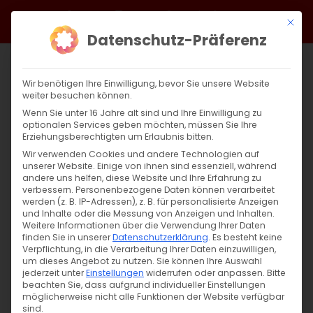
Zum
Facebook
X
Instagram
YouTube
Spotify
Telegram
LinkedIn
SoundCloud
Mit di
Inhalt
Datenschutz-Präferenz
springen
Wir benötigen Ihre Einwilligung, bevor Sie unsere Website
weiter besuchen können.
Wenn Sie unter 16 Jahre alt sind und Ihre Einwilligung zu
optionalen Services geben möchten, müssen Sie Ihre
Erziehungsberechtigten um Erlaubnis bitten.
Wir verwenden Cookies und andere Technologien auf
unserer Website. Einige von ihnen sind essenziell, während
andere uns helfen, diese Website und Ihre Erfahrung zu
Unsere Gottesdienste im März
verbessern.
Personenbezogene Daten können verarbeitet
werden (z. B. IP-Adressen), z. B. für personalisierte Anzeigen
und Inhalte oder die Messung von Anzeigen und Inhalten.
Weitere Informationen über die Verwendung Ihrer Daten
Unsere Gottesdienste im März Սիրելի
finden Sie in unserer
Datenschutzerklärung
.
Es besteht keine
Հայրենակիցներ, սիրով կը [...]
Verpflichtung, in die Verarbeitung Ihrer Daten einzuwilligen,
um dieses Angebot zu nutzen.
Sie können Ihre Auswahl
jederzeit unter
Einstellungen
widerrufen oder anpassen.
Bitte
beachten Sie, dass aufgrund individueller Einstellungen
möglicherweise nicht alle Funktionen der Website verfügbar
25. Februar 2025
|
Allgemein
,
Gemeinde
sind.