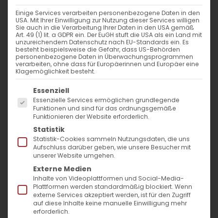
Weiterlesen
Einige Services verarbeiten personenbezogene Daten in den
USA. Mit Ihrer Einwilligung zur Nutzung dieser Services willigen
Sie auch in die Verarbeitung Ihrer Daten in den USA gemäß
Art. 49 (1) lit. a GDPR ein. Der EuGH stuft die USA als ein Land mit
unzureichendem Datenschutz nach EU-Standards ein. Es
besteht beispielsweise die Gefahr, dass US-Behörden
personenbezogene Daten in Überwachungsprogrammen
verarbeiten, ohne dass für Europäerinnen und Europäer eine
Klagemöglichkeit besteht.
Es folgt eine Liste der Service-Gruppen, für die
Essenziell
Essenzielle Services ermöglichen grundlegende
SUCHE
Funktionen und sind für das ordnungsgemäße
Funktionieren der Website erforderlich.
Statistik
Suche
Statistik-Cookies sammeln Nutzungsdaten, die uns
nach:
Aufschluss darüber geben, wie unsere Besucher mit
unserer Website umgehen.
Externe Medien
AKTUELLES
Inhalte von Videoplattformen und Social-Media-
Plattformen werden standardmäßig blockiert. Wenn
externe Services akzeptiert werden, ist für den Zugriff
Im Fokus: August
auf diese Inhalte keine manuelle Einwilligung mehr
erforderlich.