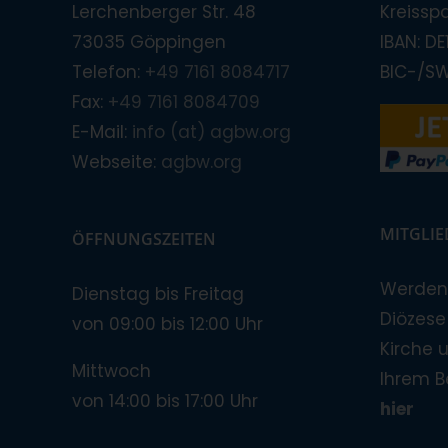
Lerchenberger Str. 48
Kreissp
73035 Göppingen
IBAN: D
Telefon:
+49 7161 8084717
BIC-/S
Fax:
+49 7161 8084709
E-Mail:
info (at) agbw.org
Webseite:
agbw.org
MITGLI
ÖFFNUNGSZEITEN
Werden 
Dienstag bis Freitag
Diözese!
von 09:00 bis 12:00 Uhr
Kirche 
Mittwoch
Ihrem B
von 14:00 bis 17:00 Uhr
hier