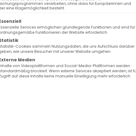
achungsprogrammen verarbeiten, ohne dass für Europäerinnen und
er eine Klagemöglichkeit besteht.
olgt eine Liste der Service-Gruppen, für die eine Ein
Essenziell
Essenzielle Services ermöglichen grundlegende Funktionen und sind für
ordnungsgemäße Funktionieren der Website erforderlich.
Statistik
Statistik-Cookies sammeln Nutzungsdaten, die uns Aufschluss darüber
geben, wie unsere Besucher mit unserer Website umgehen.
Externe Medien
Inhalte von Videoplattformen und Social-Media-Plattformen werden
standardmäßig blockiert. Wenn externe Services akzeptiert werden, ist f
Zugriff auf diese Inhalte keine manuelle Einwilligung mehr erforderlich.