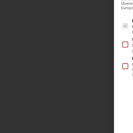
Überw
Europä
Es f