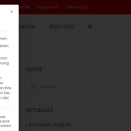
rvice
Kontakt
Impressum
Datenschutz
Mit diesem Button wird der Dialog geschlossen. Seine Funktionalität
EN
DIENEN
BERICHTEN
nnen.
geben
 von
hrung
SUCHE
n
Suche
ie
en Ihre
nach:
n Sie,
n der
sen
AKTUELLES
hrer
n Land
Im Fokus: August
sweise