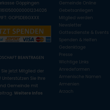
arkasse Göppingen
Gemeinde Online
E11610500000001234026
Gebetsanliegen
WIFT: GOPSDE6GXXX
Mitglied werden
Newsletter
Gottesdienste & Events
Spenden & Helfen
Gedenktage
Presse
EDSCHAFT BEANTRAGEN
Wichtige Links
Anredeformen
Sie jetzt Mitglied der
Armenische Namen
 Unterstützen Sie Ihre
Armenien
und Gemeinde mit
Arzach
eitrag.
Weitere Infos