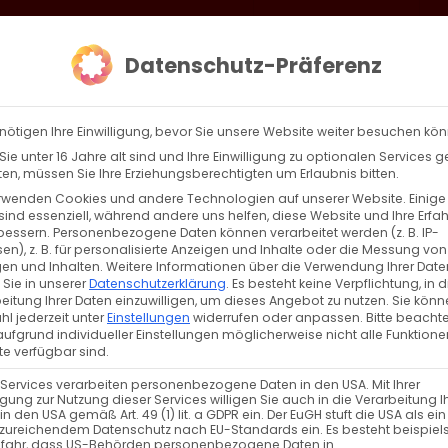
loud
AKTION HEIMAT SCHAFFEN!
Gottesdienste & Events
Se
Datenschutz-Präferenz
AGBW
WIR
BEKENN
nötigen Ihre Einwilligung, bevor Sie unsere Website weiter besuchen kö
ie unter 16 Jahre alt sind und Ihre Einwilligung zu optionalen Services 
n, müssen Sie Ihre Erziehungsberechtigten um Erlaubnis bitten.
rwenden Cookies und andere Technologien auf unserer Website. Einige
enktag des Hl. Nikolaus
sind essenziell, während andere uns helfen, diese Website und Ihre Erfa
bessern.
Personenbezogene Daten können verarbeitet werden (z. B. IP-
en), z. B. für personalisierte Anzeigen und Inhalte oder die Messung von
enktag des Hl. Nikolaus Heute, am 07.12.2024,
en und Inhalten.
Weitere Informationen über die Verwendung Ihrer Date
 Sie in unserer
Datenschutzerklärung
.
Es besteht keine Verpflichtung, in d
nkt [...]
eitung Ihrer Daten einzuwilligen, um dieses Angebot zu nutzen.
Sie könn
l jederzeit unter
Einstellungen
widerrufen oder anpassen.
Bitte beachte
ufgrund individueller Einstellungen möglicherweise nicht alle Funktione
e verfügbar sind.
Weiterle
 Services verarbeiten personenbezogene Daten in den USA. Mit Ihrer
ligung zur Nutzung dieser Services willigen Sie auch in die Verarbeitung I
in den USA gemäß Art. 49 (1) lit. a GDPR ein. Der EuGH stuft die USA als ei
zureichendem Datenschutz nach EU-Standards ein. Es besteht beispiel
efahr, dass US-Behörden personenbezogene Daten in