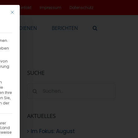
rvice
Kontakt
Impressum
Datenschutz
Mit diesem Button wird der Dialog geschlossen. Seine Funktionalität
EN
DIENEN
BERICHTEN
nnen.
geben
 von
hrung
SUCHE
n
Suche
ie
en Ihre
nach:
n Sie,
n der
AKTUELLES
hrer
n Land
Im Fokus: August
sweise