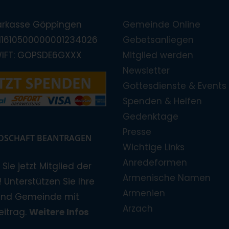
arkasse Göppingen
Gemeinde Online
E11610500000001234026
Gebetsanliegen
WIFT: GOPSDE6GXXX
Mitglied werden
Newsletter
Gottesdienste & Events
Spenden & Helfen
Gedenktage
Presse
EDSCHAFT BEANTRAGEN
Wichtige Links
Anredeformen
Sie jetzt Mitglied der
Armenische Namen
 Unterstützen Sie Ihre
Armenien
und Gemeinde mit
Arzach
eitrag.
Weitere Infos