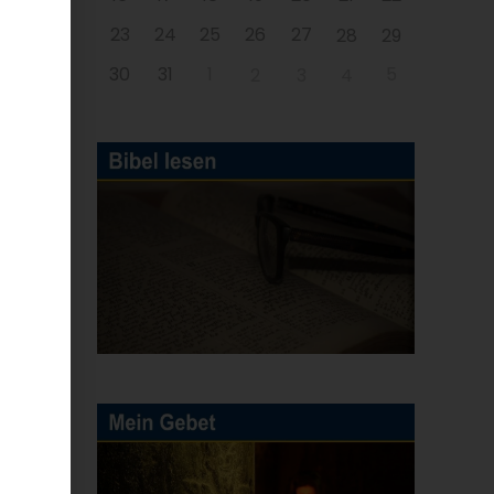
23
24
25
26
27
28
29
30
31
1
5
2
3
4