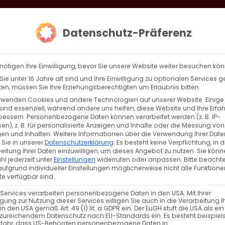
loud
AKTION HEIMAT SCHAFFEN!
Gottesdienste & Events
Se
Datenschutz-Präferenz
AGBW
WIR
BEKENN
nötigen Ihre Einwilligung, bevor Sie unsere Website weiter besuchen kö
ie unter 16 Jahre alt sind und Ihre Einwilligung zu optionalen Services 
n, müssen Sie Ihre Erziehungsberechtigten um Erlaubnis bitten.
rwenden Cookies und andere Technologien auf unserer Website. Einige
ENDENAKTION: EIN HERZ FÜR ARTSAKH
sind essenziell, während andere uns helfen, diese Website und Ihre Erfa
bessern.
Personenbezogene Daten können verarbeitet werden (z. B. IP-
en), z. B. für personalisierte Anzeigen und Inhalte oder die Messung von
ndenaktion für die Vertriebenen aus Arzach Liebe
en und Inhalten.
Weitere Informationen über die Verwendung Ihrer Date
 Sie in unserer
Datenschutzerklärung
.
Es besteht keine Verpflichtung, in d
nde, [...]
eitung Ihrer Daten einzuwilligen, um dieses Angebot zu nutzen.
Sie könn
l jederzeit unter
Einstellungen
widerrufen oder anpassen.
Bitte beachte
ufgrund individueller Einstellungen möglicherweise nicht alle Funktione
e verfügbar sind.
 Services verarbeiten personenbezogene Daten in den USA. Mit Ihrer
ligung zur Nutzung dieser Services willigen Sie auch in die Verarbeitung I
in den USA gemäß Art. 49 (1) lit. a GDPR ein. Der EuGH stuft die USA als ei
zureichendem Datenschutz nach EU-Standards ein. Es besteht beispiel
efahr, dass US-Behörden personenbezogene Daten in