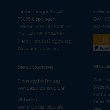
Lerchenberger Str. 48
Kreissp
73035 Göppingen
IBAN: D
Telefon:
+49 7161 8084717
BIC-/S
Fax:
+49 7161 8084709
E-Mail:
info (at) agbw.org
Webseite:
agbw.org
MITGLI
ÖFFNUNGSZEITEN
Werden 
Dienstag bis Freitag
Diözese!
von 09:00 bis 12:00 Uhr
Kirche 
Mittwoch
Ihrem B
von 14:00 bis 17:00 Uhr
hier