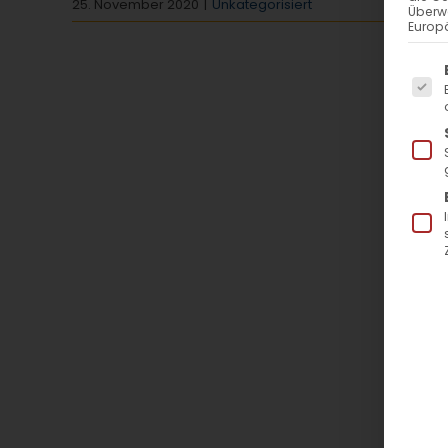
25. November 2020
|
Unkategorisiert
Überw
Europä
Es f