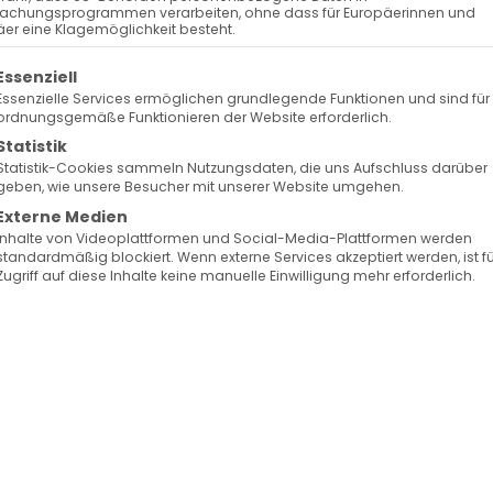
Weiterle
achungsprogrammen verarbeiten, ohne dass für Europäerinnen und
er eine Klagemöglichkeit besteht.
olgt eine Liste der Service-Gruppen, für die eine Ein
Essenziell
Essenzielle Services ermöglichen grundlegende Funktionen und sind für
ordnungsgemäße Funktionieren der Website erforderlich.
Statistik
Statistik-Cookies sammeln Nutzungsdaten, die uns Aufschluss darüber
geben, wie unsere Besucher mit unserer Website umgehen.
Externe Medien
Inhalte von Videoplattformen und Social-Media-Plattformen werden
standardmäßig blockiert. Wenn externe Services akzeptiert werden, ist f
Zugriff auf diese Inhalte keine manuelle Einwilligung mehr erforderlich.