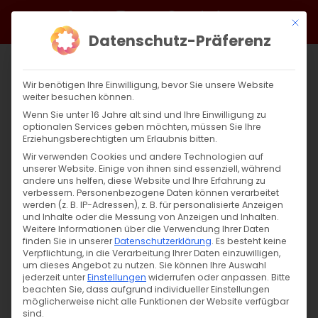
Zum
Facebook
X
Instagram
YouTube
Spotify
Telegram
LinkedIn
SoundCloud
Mit di
Inhalt
Datenschutz-Präferenz
springen
Wir benötigen Ihre Einwilligung, bevor Sie unsere Website
weiter besuchen können.
Wenn Sie unter 16 Jahre alt sind und Ihre Einwilligung zu
optionalen Services geben möchten, müssen Sie Ihre
Erziehungsberechtigten um Erlaubnis bitten.
Wir verwenden Cookies und andere Technologien auf
unserer Website. Einige von ihnen sind essenziell, während
andere uns helfen, diese Website und Ihre Erfahrung zu
Kulturwerkstatt „Ararat“
verbessern.
Personenbezogene Daten können verarbeitet
werden (z. B. IP-Adressen), z. B. für personalisierte Anzeigen
und Inhalte oder die Messung von Anzeigen und Inhalten.
Weitere Informationen über die Verwendung Ihrer Daten
Die Armenische Gemeinde Baden-
finden Sie in unserer
Datenschutzerklärung
.
Es besteht keine
Württemberg e.V., in Kooperation mit dem
Verpflichtung, in die Verarbeitung Ihrer Daten einzuwilligen,
um dieses Angebot zu nutzen.
Sie können Ihre Auswahl
[...]
jederzeit unter
Einstellungen
widerrufen oder anpassen.
Bitte
beachten Sie, dass aufgrund individueller Einstellungen
möglicherweise nicht alle Funktionen der Website verfügbar
sind.