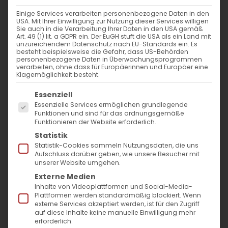
1. Februar 2022
|
Abteilung Bildung
,
Abteilung Kultur
,
Einige Services verarbeiten personenbezogene Daten in den
Allgemein
,
Jugend
USA. Mit Ihrer Einwilligung zur Nutzung dieser Services willigen
Sie auch in die Verarbeitung Ihrer Daten in den USA gemäß
Weiterlesen
Art. 49 (1) lit. a GDPR ein. Der EuGH stuft die USA als ein Land mit
unzureichendem Datenschutz nach EU-Standards ein. Es
besteht beispielsweise die Gefahr, dass US-Behörden
personenbezogene Daten in Überwachungsprogrammen
verarbeiten, ohne dass für Europäerinnen und Europäer eine
Klagemöglichkeit besteht.
Es folgt eine Liste der Service-Gruppen, für die
Essenziell
Essenzielle Services ermöglichen grundlegende
Funktionen und sind für das ordnungsgemäße
Funktionieren der Website erforderlich.
Statistik
SUCHE
Statistik-Cookies sammeln Nutzungsdaten, die uns
Aufschluss darüber geben, wie unsere Besucher mit
unserer Website umgehen.
Suche
Externe Medien
nach:
Inhalte von Videoplattformen und Social-Media-
Plattformen werden standardmäßig blockiert. Wenn
externe Services akzeptiert werden, ist für den Zugriff
AKTUELLES
auf diese Inhalte keine manuelle Einwilligung mehr
erforderlich.