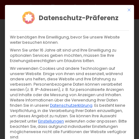
Zum
Facebook
X
Instagram
YouTube
Spotify
Telegram
LinkedIn
SoundCloud
Mit di
Inhalt
Datenschutz-Präferenz
springen
Wir benötigen Ihre Einwilligung, bevor Sie unsere Website
weiter besuchen können.
Wenn Sie unter 16 Jahre alt sind und Ihre Einwilligung zu
optionalen Services geben möchten, müssen Sie Ihre
Erziehungsberechtigten um Erlaubnis bitten.
Wir verwenden Cookies und andere Technologien auf
unserer Website. Einige von ihnen sind essenziell, während
andere uns helfen, diese Website und Ihre Erfahrung zu
verbessern.
Personenbezogene Daten können verarbeitet
werden (z. B. IP-Adressen), z. B. für personalisierte Anzeigen
und Inhalte oder die Messung von Anzeigen und Inhalten.
Weitere Informationen über die Verwendung Ihrer Daten
finden Sie in unserer
Datenschutzerklärung
.
Es besteht keine
Verpflichtung, in die Verarbeitung Ihrer Daten einzuwilligen,
um dieses Angebot zu nutzen.
Sie können Ihre Auswahl
jederzeit unter
Einstellungen
widerrufen oder anpassen.
Bitte
beachten Sie, dass aufgrund individueller Einstellungen
möglicherweise nicht alle Funktionen der Website verfügbar
sind.