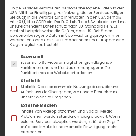
Einige Services verarbeiten personenbezogene Daten in den
Katechese und Glaubensweitergabe
USA. Mit Ihrer Einwilligung zur Nutzung dieser Services willigen
Sie auch in die Verarbeitung Ihrer Daten in den USA gemäß
digital
Art. 49 (1) lit. a GDPR ein. Der EuGH stuft die USA als ein Land mit
unzureichendem Datenschutz nach EU-Standards ein. Es
besteht beispielsweise die Gefahr, dass US-Behörden
personenbezogene Daten in Überwachungsprogrammen
Katechese und Glaubensweitergabe digital
verarbeiten, ohne dass für Europäerinnen und Europäer eine
Klagemöglichkeit besteht.
Wie sieht es aus [...]
Es folgt eine Liste der Service-Gruppen, für die
Essenziell
Essenzielle Services ermöglichen grundlegende
Funktionen und sind für das ordnungsgemäße
29. November 2021
|
Allgemein
,
Gemeinde
Funktionieren der Website erforderlich.
Weiterlesen
Statistik
Statistik-Cookies sammeln Nutzungsdaten, die uns
Aufschluss darüber geben, wie unsere Besucher mit
unserer Website umgehen.
Externe Medien
Inhalte von Videoplattformen und Social-Media-
Plattformen werden standardmäßig blockiert. Wenn
externe Services akzeptiert werden, ist für den Zugriff
auf diese Inhalte keine manuelle Einwilligung mehr
erforderlich.