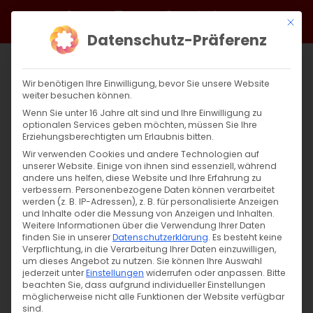
Zum
Facebook
X
Instagram
YouTube
Spotify
Telegram
LinkedIn
SoundCloud
Mit di
Inhalt
Datenschutz-Präferenz
springen
Wir benötigen Ihre Einwilligung, bevor Sie unsere Website
weiter besuchen können.
Wenn Sie unter 16 Jahre alt sind und Ihre Einwilligung zu
optionalen Services geben möchten, müssen Sie Ihre
Erziehungsberechtigten um Erlaubnis bitten.
Wir verwenden Cookies und andere Technologien auf
unserer Website. Einige von ihnen sind essenziell, während
andere uns helfen, diese Website und Ihre Erfahrung zu
verbessern.
Personenbezogene Daten können verarbeitet
werden (z. B. IP-Adressen), z. B. für personalisierte Anzeigen
und Inhalte oder die Messung von Anzeigen und Inhalten.
Weitere Informationen über die Verwendung Ihrer Daten
finden Sie in unserer
Datenschutzerklärung
.
Es besteht keine
Verpflichtung, in die Verarbeitung Ihrer Daten einzuwilligen,
um dieses Angebot zu nutzen.
Sie können Ihre Auswahl
jederzeit unter
Einstellungen
widerrufen oder anpassen.
Bitte
beachten Sie, dass aufgrund individueller Einstellungen
möglicherweise nicht alle Funktionen der Website verfügbar
sind.