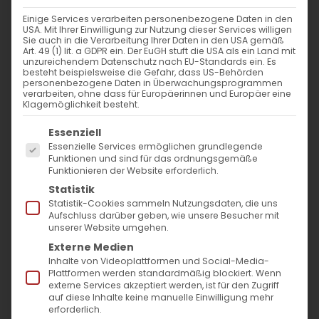
Einige Services verarbeiten personenbezogene Daten in den
Appell des Bischofs
USA. Mit Ihrer Einwilligung zur Nutzung dieser Services willigen
Sie auch in die Verarbeitung Ihrer Daten in den USA gemäß
Art. 49 (1) lit. a GDPR ein. Der EuGH stuft die USA als ein Land mit
unzureichendem Datenschutz nach EU-Standards ein. Es
Appell des Diözesanbischofs zur
besteht beispielsweise die Gefahr, dass US-Behörden
personenbezogene Daten in Überwachungsprogrammen
Unterstützung der Sanierung der Hl. [...]
verarbeiten, ohne dass für Europäerinnen und Europäer eine
Klagemöglichkeit besteht.
Es folgt eine Liste der Service-Gruppen, für die
Essenziell
30. November 2021
|
Allgemein
,
Bischof
,
Gemeinde
,
Heimat
Essenzielle Services ermöglichen grundlegende
Funktionen und sind für das ordnungsgemäße
schaffen
Funktionieren der Website erforderlich.
Weiterlesen
Statistik
Statistik-Cookies sammeln Nutzungsdaten, die uns
Aufschluss darüber geben, wie unsere Besucher mit
unserer Website umgehen.
Externe Medien
Inhalte von Videoplattformen und Social-Media-
Plattformen werden standardmäßig blockiert. Wenn
externe Services akzeptiert werden, ist für den Zugriff
auf diese Inhalte keine manuelle Einwilligung mehr
erforderlich.