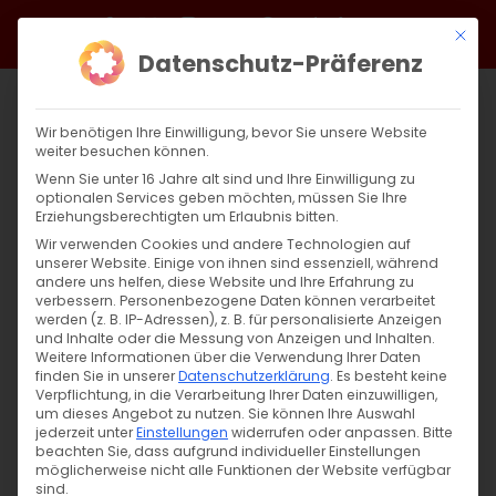
Zum
Facebook
X
Instagram
YouTube
Spotify
Telegram
LinkedIn
SoundCloud
Mit di
Inhalt
Datenschutz-Präferenz
springen
Wir benötigen Ihre Einwilligung, bevor Sie unsere Website
weiter besuchen können.
Wenn Sie unter 16 Jahre alt sind und Ihre Einwilligung zu
optionalen Services geben möchten, müssen Sie Ihre
Erziehungsberechtigten um Erlaubnis bitten.
Wir verwenden Cookies und andere Technologien auf
unserer Website. Einige von ihnen sind essenziell, während
andere uns helfen, diese Website und Ihre Erfahrung zu
Von der Schöpfung zur Auferstehung: Teil
verbessern.
Personenbezogene Daten können verarbeitet
werden (z. B. IP-Adressen), z. B. für personalisierte Anzeigen
5
und Inhalte oder die Messung von Anzeigen und Inhalten.
Weitere Informationen über die Verwendung Ihrer Daten
finden Sie in unserer
Datenschutzerklärung
.
Es besteht keine
Von der Schöpfung zur Auferstehung:
Verpflichtung, in die Verarbeitung Ihrer Daten einzuwilligen,
um dieses Angebot zu nutzen.
Sie können Ihre Auswahl
Umkehr und Barmherzigkeit [...]
jederzeit unter
Einstellungen
widerrufen oder anpassen.
Bitte
beachten Sie, dass aufgrund individueller Einstellungen
möglicherweise nicht alle Funktionen der Website verfügbar
sind.