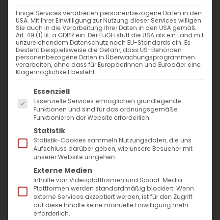
11. März 2025
|
Glaubensfragen
,
Sardaryan
Einige Services verarbeiten personenbezogene Daten in den
Weiterlesen
USA. Mit Ihrer Einwilligung zur Nutzung dieser Services willigen
Sie auch in die Verarbeitung Ihrer Daten in den USA gemäß
Art. 49 (1) lit. a GDPR ein. Der EuGH stuft die USA als ein Land mit
unzureichendem Datenschutz nach EU-Standards ein. Es
besteht beispielsweise die Gefahr, dass US-Behörden
personenbezogene Daten in Überwachungsprogrammen
verarbeiten, ohne dass für Europäerinnen und Europäer eine
Klagemöglichkeit besteht.
Es folgt eine Liste der Service-Gruppen, für die
Essenziell
Essenzielle Services ermöglichen grundlegende
Funktionen und sind für das ordnungsgemäße
Funktionieren der Website erforderlich.
SUCHE
Statistik
Statistik-Cookies sammeln Nutzungsdaten, die uns
Suche
Aufschluss darüber geben, wie unsere Besucher mit
unserer Website umgehen.
nach:
Externe Medien
Inhalte von Videoplattformen und Social-Media-
Plattformen werden standardmäßig blockiert. Wenn
AKTUELLES
externe Services akzeptiert werden, ist für den Zugriff
auf diese Inhalte keine manuelle Einwilligung mehr
Im Fokus: August
erforderlich.