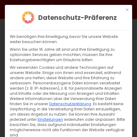
Zum
Facebook
X
Instagram
YouTube
Spotify
Telegram
LinkedIn
SoundCloud
Mit di
Inhalt
Datenschutz-Präferenz
springen
Wir benötigen Ihre Einwilligung, bevor Sie unsere Website
weiter besuchen können.
Wenn Sie unter 16 Jahre alt sind und Ihre Einwilligung zu
optionalen Services geben möchten, müssen Sie Ihre
Erziehungsberechtigten um Erlaubnis bitten.
Wir verwenden Cookies und andere Technologien auf
unserer Website. Einige von ihnen sind essenziell, während
andere uns helfen, diese Website und Ihre Erfahrung zu
Faszination Armenien
verbessern.
Personenbezogene Daten können verarbeitet
werden (z. B. IP-Adressen), z. B. für personalisierte Anzeigen
und Inhalte oder die Messung von Anzeigen und Inhalten.
Weitere Informationen über die Verwendung Ihrer Daten
Faszination Armenien Veranstaltungsreihe
finden Sie in unserer
Datenschutzerklärung
.
Es besteht keine
der Volkshochschule Schwäbisch Gmünd im
Verpflichtung, in die Verarbeitung Ihrer Daten einzuwilligen,
um dieses Angebot zu nutzen.
Sie können Ihre Auswahl
[...]
jederzeit unter
Einstellungen
widerrufen oder anpassen.
Bitte
beachten Sie, dass aufgrund individueller Einstellungen
möglicherweise nicht alle Funktionen der Website verfügbar
sind.