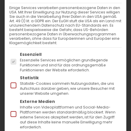
11. Februar 2025
|
Allgemein
Einige Services verarbeiten personenbezogene Daten in den
Weiterlesen
USA. Mit Ihrer Einwilligung zur Nutzung dieser Services willigen
Sie auch in die Verarbeitung Ihrer Daten in den USA gemäß
Art. 49 (1) lit. a GDPR ein. Der EuGH stuft die USA als ein Land mit
unzureichendem Datenschutz nach EU-Standards ein. Es
besteht beispielsweise die Gefahr, dass US-Behörden
personenbezogene Daten in Überwachungsprogrammen
verarbeiten, ohne dass für Europäerinnen und Europäer eine
Klagemöglichkeit besteht.
Es folgt eine Liste der Service-Gruppen, für die
Essenziell
Essenzielle Services ermöglichen grundlegende
Funktionen und sind für das ordnungsgemäße
Funktionieren der Website erforderlich.
SUCHE
Statistik
Statistik-Cookies sammeln Nutzungsdaten, die uns
Suche
Aufschluss darüber geben, wie unsere Besucher mit
unserer Website umgehen.
nach:
Externe Medien
Inhalte von Videoplattformen und Social-Media-
Plattformen werden standardmäßig blockiert. Wenn
AKTUELLES
externe Services akzeptiert werden, ist für den Zugriff
auf diese Inhalte keine manuelle Einwilligung mehr
erforderlich.
Im Fokus: August