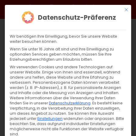
Zum
Facebook
X
Instagram
YouTube
Spotify
Telegram
LinkedIn
SoundCloud
Mit di
Inhalt
Datenschutz-Präferenz
springen
Wir benötigen Ihre Einwilligung, bevor Sie unsere Website
weiter besuchen können.
Wenn Sie unter 16 Jahre alt sind und Ihre Einwilligung zu
optionalen Services geben möchten, müssen Sie Ihre
Erziehungsberechtigten um Erlaubnis bitten.
Wir verwenden Cookies und andere Technologien auf
unserer Website. Einige von ihnen sind essenziell, während
andere uns helfen, diese Website und Ihre Erfahrung zu
verbessern.
Personenbezogene Daten können verarbeitet
werden (z. B. IP-Adressen), z. B. für personalisierte Anzeigen
und Inhalte oder die Messung von Anzeigen und Inhalten.
Weitere Informationen über die Verwendung Ihrer Daten
finden Sie in unserer
Datenschutzerklärung
.
Es besteht keine
Verpflichtung, in die Verarbeitung Ihrer Daten einzuwilligen,
um dieses Angebot zu nutzen.
Sie können Ihre Auswahl
jederzeit unter
Einstellungen
widerrufen oder anpassen.
Bitte
beachten Sie, dass aufgrund individueller Einstellungen
möglicherweise nicht alle Funktionen der Website verfügbar
sind.