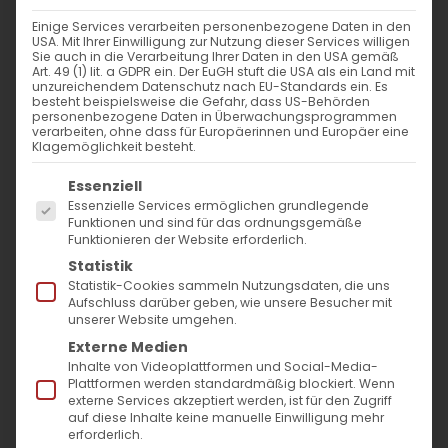
Einige Services verarbeiten personenbezogene Daten in den
USA. Mit Ihrer Einwilligung zur Nutzung dieser Services willigen
Sie auch in die Verarbeitung Ihrer Daten in den USA gemäß
Art. 49 (1) lit. a GDPR ein. Der EuGH stuft die USA als ein Land mit
Die Teilnahme am Surb Patarag. Warum
unzureichendem Datenschutz nach EU-Standards ein. Es
besteht beispielsweise die Gefahr, dass US-Behörden
ist sie so wichtig?
personenbezogene Daten in Überwachungsprogrammen
verarbeiten, ohne dass für Europäerinnen und Europäer eine
Klagemöglichkeit besteht.
Die Teilnahme am Surb Patarag. Warum ist
Es folgt eine Liste der Service-Gruppen, für die
Essenziell
sie so [...]
Essenzielle Services ermöglichen grundlegende
Funktionen und sind für das ordnungsgemäße
Funktionieren der Website erforderlich.
Statistik
25. November 2021
|
Glaubensfragen
Statistik-Cookies sammeln Nutzungsdaten, die uns
Weiterlesen
Aufschluss darüber geben, wie unsere Besucher mit
unserer Website umgehen.
Externe Medien
Inhalte von Videoplattformen und Social-Media-
Plattformen werden standardmäßig blockiert. Wenn
externe Services akzeptiert werden, ist für den Zugriff
auf diese Inhalte keine manuelle Einwilligung mehr
erforderlich.