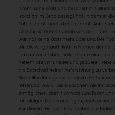
Diesen dritten erkennen die zwei Männer ni
himmlische Kraft und beschert mit Glück. Die
Isolation im Grab besiegt hat, in dem er di
Toten, damit neues Leben, damit Auferstehu
Christus ist auferstanden von den Toten. De
war, hat keine Kraft mehr über uns. Der To
wir, die wir getauft sind im Namen der Heili
Ihm aufzuerstehen, sollen heute einen bes
neuem Eifer, mit neuer und größerer Liebe
die Botschaft seiner Auferstehung zu verbre
Sie stellen ihr eigenes Leben im Gefahr un
retten. So, wie all die Menschen, die ihr L
ermöglichen, damit wir was zum Essen und
mit einigen Beschränkungen, doch unser Le
Vor diesem Heiligen Altar stehend, erlauben