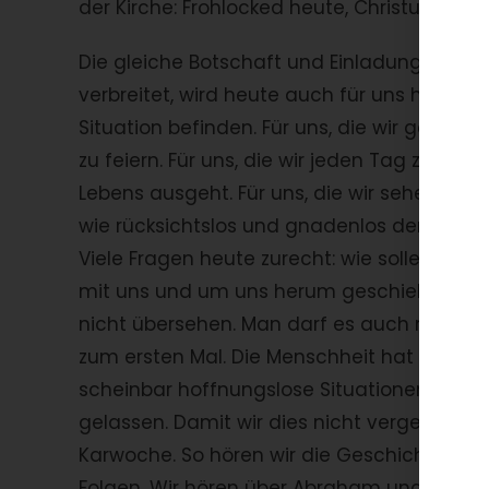
der Kirche: Frohlocked heute, Christus ist 
Die gleiche Botschaft und Einladung, die s
verbreitet, wird heute auch für uns hörbar. 
Situation befinden. Für uns, die wir gezwun
zu feiern. Für uns, die wir jeden Tag zeug
Lebens ausgeht. Für uns, die wir sehen, wie 
wie rücksichtslos und gnadenlos der Tod ist
Viele Fragen heute zurecht: wie sollen wir 
mit uns und um uns herum geschieht. Diese
nicht übersehen. Man darf es auch nicht un
zum ersten Mal. Die Menschheit hat im Lau
scheinbar hoffnungslose Situationen erlebt
gelassen. Damit wir dies nicht vergessen, l
Karwoche. So hören wir die Geschichte der 
Folgen. Wir hören über Abraham und seine 