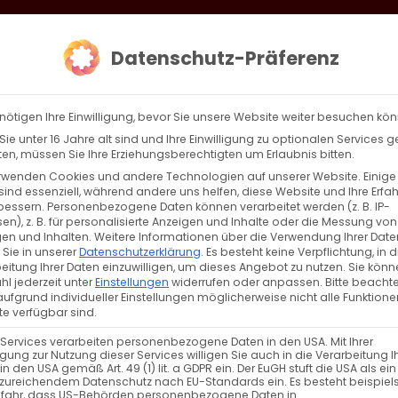
loud
AKTION HEIMAT SCHAFFEN!
Gottesdienste & Events
Se
Datenschutz-Präferenz
AGBW
WIR
BEKENN
nötigen Ihre Einwilligung, bevor Sie unsere Website weiter besuchen kö
ie unter 16 Jahre alt sind und Ihre Einwilligung zu optionalen Services 
n, müssen Sie Ihre Erziehungsberechtigten um Erlaubnis bitten.
rwenden Cookies und andere Technologien auf unserer Website. Einige
sind essenziell, während andere uns helfen, diese Website und Ihre Erfa
Zurück
Vor
bessern.
Personenbezogene Daten können verarbeitet werden (z. B. IP-
en), z. B. für personalisierte Anzeigen und Inhalte oder die Messung von
en und Inhalten.
Weitere Informationen über die Verwendung Ihrer Date
 Sie in unserer
Datenschutzerklärung
.
Es besteht keine Verpflichtung, in d
eitung Ihrer Daten einzuwilligen, um dieses Angebot zu nutzen.
Sie könn
l jederzeit unter
Einstellungen
widerrufen oder anpassen.
Bitte beachte
ufgrund individueller Einstellungen möglicherweise nicht alle Funktione
e verfügbar sind.
 Services verarbeiten personenbezogene Daten in den USA. Mit Ihrer
ligung zur Nutzung dieser Services willigen Sie auch in die Verarbeitung I
in den USA gemäß Art. 49 (1) lit. a GDPR ein. Der EuGH stuft die USA als ei
zureichendem Datenschutz nach EU-Standards ein. Es besteht beispiel
efahr, dass US-Behörden personenbezogene Daten in