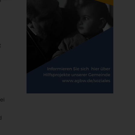
e
e
t
ei
d