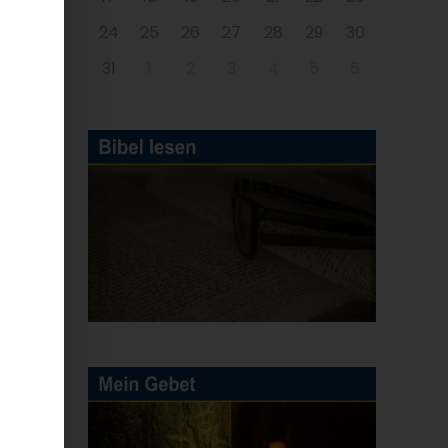
24
25
26
27
28
29
30
31
1
2
3
4
5
6
h