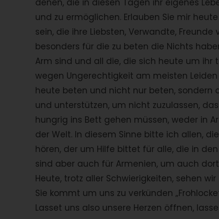
denen, die in diesen Tagen ihr eigenes Le
und zu ermöglichen. Erlauben Sie mir heute
sein, die ihre Liebsten, Verwandte, Freunde
besonders für die zu beten die Nichts haben
Arm sind und all die, die sich heute um ihr 
wegen Ungerechtigkeit am meisten Leiden u
heute beten und nicht nur beten, sondern
und unterstützen, um nicht zuzulassen, da
hungrig ins Bett gehen müssen, weder in A
der Welt. In diesem Sinne bitte ich allen, d
hören, der um Hilfe bittet für alle, die in
sind aber auch für Armenien, um auch dort 
Heute, trotz aller Schwierigkeiten, sehen wi
Sie kommt um uns zu verkünden „Frohlocket
Lasset uns also unsere Herzen öffnen, lasset