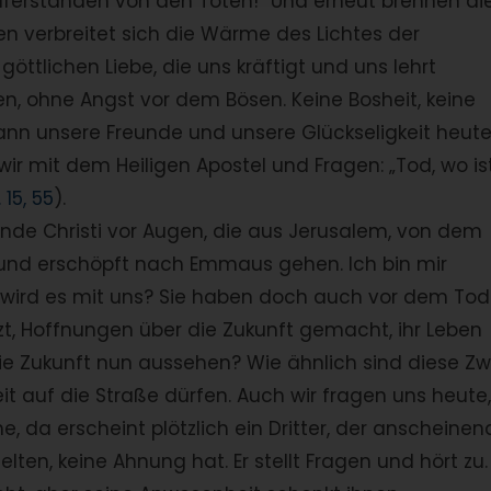
 auferstanden von den Toten!“ Und erneut brennen di
en verbreitet sich die Wärme des Lichtes der
ttlichen Liebe, die uns kräftigt und uns lehrt
n, ohne Angst vor dem Bösen. Keine Bosheit, keine
kann unsere Freunde und unsere Glückseligkeit heut
r mit dem Heiligen Apostel und Fragen: „Tod, wo is
. 15, 55
).
de Christi vor Augen, die aus Jerusalem, von dem
t und erschöpft nach Emmaus gehen. Ich bin mir
s wird es mit uns? Sie haben doch auch vor dem Tod
tzt, Hoffnungen über die Zukunft gemacht, ihr Leben
die Zukunft nun aussehen? Wie ähnlich sind diese Zw
eit auf die Straße dürfen. Auch wir fragen uns heute,
 da erscheint plötzlich ein Dritter, der anscheinen
en, keine Ahnung hat. Er stellt Fragen und hört zu.