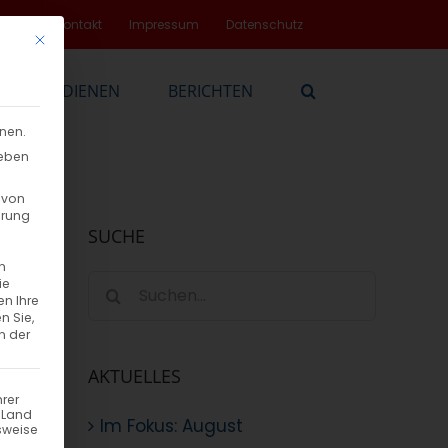
rvice
Kontakt
Impressum
Datenschutz
Mit diesem Button wird der Dialog geschlossen. Seine Funktionalität
EN
DIENEN
BERICHTEN
nnen.
geben
 von
hrung
SUCHE
n
Suche
ie
en Ihre
nach:
n Sie,
n der
AKTUELLES
hrer
n Land
Im Fokus: August
sweise