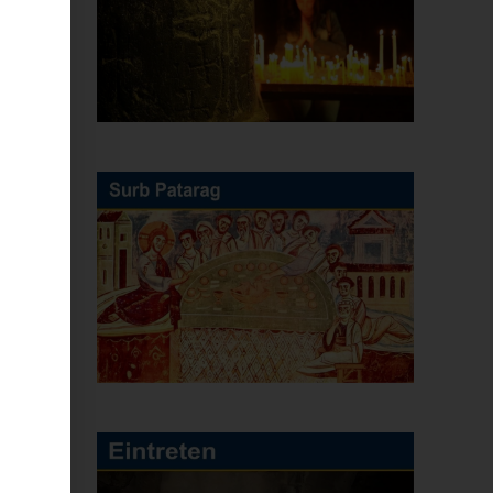
lt
n
es
n,
as
ne