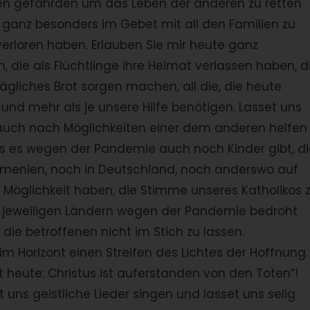
ben gefährden um das Leben der anderen zu retten
 ganz besonders im Gebet mit all den Familien zu
 verloren haben. Erlauben Sie mir heute ganz
, die als Flüchtlinge ihre Heimat verlassen haben, d
tägliches Brot sorgen machen, all die, die heute
nd mehr als je unsere Hilfe benötigen. Lasset uns
 auch nach Möglichkeiten einer dem anderen helfen
ss es wegen der Pandemie auch noch Kinder gibt, di
rmenien, noch in Deutschland, noch anderswo auf
ie Möglichkeit haben, die Stimme unseres Katholikos 
 den jeweiligen Ländern wegen der Pandemie bedroht
die betroffenen nicht im Stich zu lassen.
r im Horizont einen Streifen des Lichtes der Hoffnung.
 heute: Christus ist auferstanden von den Toten“!
 uns geistliche Lieder singen und lasset uns selig