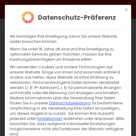
Zum
Facebook
X
Instagram
YouTube
Spotify
Telegram
LinkedIn
SoundCloud
Mit di
Inhalt
Datenschutz-Präferenz
springen
Wir benötigen Ihre Einwilligung, bevor Sie unsere Website
weiter besuchen können.
Wenn Sie unter 16 Jahre alt sind und Ihre Einwilligung zu
optionalen Services geben möchten, müssen Sie Ihre
Erziehungsberechtigten um Erlaubnis bitten.
Wir verwenden Cookies und andere Technologien auf
unserer Website. Einige von ihnen sind essenziell, während
andere uns helfen, diese Website und Ihre Erfahrung zu
Zurück
Vor
verbessern.
Personenbezogene Daten können verarbeitet
werden (z. B. IP-Adressen), z. B. für personalisierte Anzeigen
und Inhalte oder die Messung von Anzeigen und Inhalten.
Weitere Informationen über die Verwendung Ihrer Daten
finden Sie in unserer
Datenschutzerklärung
.
Es besteht keine
Selbstbestimmungsrecht beachten
Verpflichtung, in die Verarbeitung Ihrer Daten einzuwilligen,
um dieses Angebot zu nutzen.
Sie können Ihre Auswahl
10. Oktober 2020
jederzeit unter
Einstellungen
|
Unkategorisiert
widerrufen oder anpassen.
Bitte
beachten Sie, dass aufgrund individueller Einstellungen
möglicherweise nicht alle Funktionen der Website verfügbar
sind.