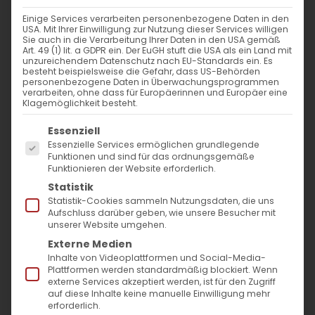
Einige Services verarbeiten personenbezogene Daten in den
USA. Mit Ihrer Einwilligung zur Nutzung dieser Services willigen
Sie auch in die Verarbeitung Ihrer Daten in den USA gemäß
Art. 49 (1) lit. a GDPR ein. Der EuGH stuft die USA als ein Land mit
unzureichendem Datenschutz nach EU-Standards ein. Es
besteht beispielsweise die Gefahr, dass US-Behörden
personenbezogene Daten in Überwachungsprogrammen
verarbeiten, ohne dass für Europäerinnen und Europäer eine
Klagemöglichkeit besteht.
Es folgt eine Liste der Service-Gruppen, für die
Essenziell
Essenzielle Services ermöglichen grundlegende
Funktionen und sind für das ordnungsgemäße
Funktionieren der Website erforderlich.
Statistik
Statistik-Cookies sammeln Nutzungsdaten, die uns
Seit Beginn des Berg-Karabach-Krieges wird
Aufschluss darüber geben, wie unsere Besucher mit
die territoriale Integrität der Republik
unserer Website umgehen.
Externe Medien
Aserbaidschan inklusive der Region Berg-
Inhalte von Videoplattformen und Social-Media-
Karabach, heute Republik Artsakh,
Plattformen werden standardmäßig blockiert. Wenn
externe Services akzeptiert werden, ist für den Zugriff
fortdauernd international hervorgehoben
auf diese Inhalte keine manuelle Einwilligung mehr
erforderlich.
und in den Medien zirkuliert. Was aber außer