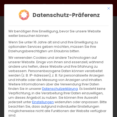
Zum
Facebook
X
Instagram
YouTube
Spotify
Telegram
LinkedIn
SoundCloud
Mit di
Inhalt
Datenschutz-Präferenz
springen
Wir benötigen Ihre Einwilligung, bevor Sie unsere Website
weiter besuchen können.
Wenn Sie unter 16 Jahre alt sind und Ihre Einwilligung zu
optionalen Services geben möchten, müssen Sie Ihre
Erziehungsberechtigten um Erlaubnis bitten.
Wir verwenden Cookies und andere Technologien auf
unserer Website. Einige von ihnen sind essenziell, während
andere uns helfen, diese Website und Ihre Erfahrung zu
Zurück
Vor
verbessern.
Personenbezogene Daten können verarbeitet
werden (z. B. IP-Adressen), z. B. für personalisierte Anzeigen
und Inhalte oder die Messung von Anzeigen und Inhalten.
Weitere Informationen über die Verwendung Ihrer Daten
finden Sie in unserer
Datenschutzerklärung
.
Es besteht keine
Jahresbericht 2020
Verpflichtung, in die Verarbeitung Ihrer Daten einzuwilligen,
um dieses Angebot zu nutzen.
Sie können Ihre Auswahl
jederzeit unter
Einstellungen
widerrufen oder anpassen.
Bitte
beachten Sie, dass aufgrund individueller Einstellungen
möglicherweise nicht alle Funktionen der Website verfügbar
sind.