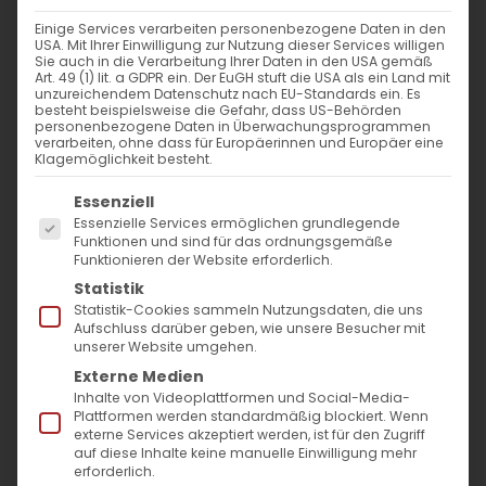
Einige Services verarbeiten personenbezogene Daten in den
USA. Mit Ihrer Einwilligung zur Nutzung dieser Services willigen
Sie auch in die Verarbeitung Ihrer Daten in den USA gemäß
Art. 49 (1) lit. a GDPR ein. Der EuGH stuft die USA als ein Land mit
unzureichendem Datenschutz nach EU-Standards ein. Es
besteht beispielsweise die Gefahr, dass US-Behörden
personenbezogene Daten in Überwachungsprogrammen
verarbeiten, ohne dass für Europäerinnen und Europäer eine
Klagemöglichkeit besteht.
Es folgt eine Liste der Service-Gruppen, für die
Essenziell
Essenzielle Services ermöglichen grundlegende
Funktionen und sind für das ordnungsgemäße
Funktionieren der Website erforderlich.
Statistik
Statistik-Cookies sammeln Nutzungsdaten, die uns
Aufschluss darüber geben, wie unsere Besucher mit
unserer Website umgehen.
Externe Medien
Inhalte von Videoplattformen und Social-Media-
Plattformen werden standardmäßig blockiert. Wenn
externe Services akzeptiert werden, ist für den Zugriff
auf diese Inhalte keine manuelle Einwilligung mehr
Ähnliche Beiträge
erforderlich.