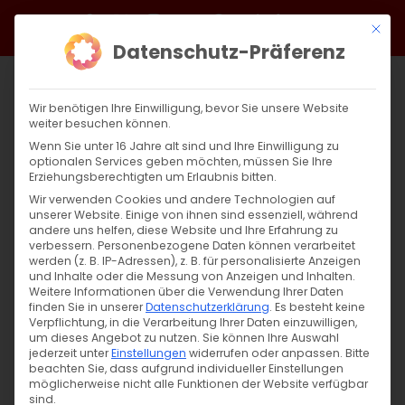
Zum
Facebook
X
Instagram
YouTube
Spotify
Telegram
LinkedIn
SoundCloud
Mit di
Inhalt
Datenschutz-Präferenz
springen
Wir benötigen Ihre Einwilligung, bevor Sie unsere Website
weiter besuchen können.
Wenn Sie unter 16 Jahre alt sind und Ihre Einwilligung zu
optionalen Services geben möchten, müssen Sie Ihre
Erziehungsberechtigten um Erlaubnis bitten.
Wir verwenden Cookies und andere Technologien auf
unserer Website. Einige von ihnen sind essenziell, während
andere uns helfen, diese Website und Ihre Erfahrung zu
Zurück
Vor
verbessern.
Personenbezogene Daten können verarbeitet
werden (z. B. IP-Adressen), z. B. für personalisierte Anzeigen
und Inhalte oder die Messung von Anzeigen und Inhalten.
Weitere Informationen über die Verwendung Ihrer Daten
finden Sie in unserer
Datenschutzerklärung
.
Es besteht keine
Astvatstatsin und Weintraubensegnung
Verpflichtung, in die Verarbeitung Ihrer Daten einzuwilligen,
um dieses Angebot zu nutzen.
Sie können Ihre Auswahl
4. August 2022
jederzeit unter
Einstellungen
|
Aktuell
widerrufen oder anpassen.
Bitte
beachten Sie, dass aufgrund individueller Einstellungen
möglicherweise nicht alle Funktionen der Website verfügbar
sind.