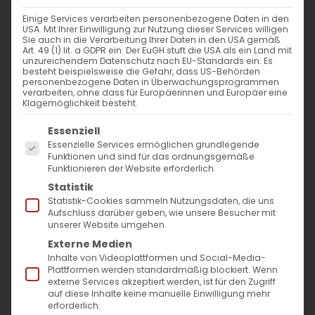
Einige Services verarbeiten personenbezogene Daten in den
Astvatstatsin &
USA. Mit Ihrer Einwilligung zur Nutzung dieser Services willigen
Sie auch in die Verarbeitung Ihrer Daten in den USA gemäß
Weintraubensegnung
Art. 49 (1) lit. a GDPR ein. Der EuGH stuft die USA als ein Land mit
unzureichendem Datenschutz nach EU-Standards ein. Es
besteht beispielsweise die Gefahr, dass US-Behörden
Am 14
. August 2022 feiert die Armenische
personenbezogene Daten in Überwachungsprogrammen
verarbeiten, ohne dass für Europäerinnen und Europäer eine
Apostolische Kirche das kirchliche Hochfest
Klagemöglichkeit besteht.
„
Verapokhumn Surb Astvatsatsni
“.
Auf
Es folgt eine Liste der Service-Gruppen, für die
Essenziell
Deutsch ist das Fest in der katholischen
Essenzielle Services ermöglichen grundlegende
Funktionen und sind für das ordnungsgemäße
Tradition als
„Mariä Aufnahme in den
Funktionieren der Website erforderlich.
Himmel“
und in der orthodoxen Tradition als
Statistik
Statistik-Cookies sammeln Nutzungsdaten, die uns
„Entschlafung der Gottesgebärerin“ bekannt.
Aufschluss darüber geben, wie unsere Besucher mit
unserer Website umgehen.
Der Gottesdienst feiert unsere Gemeinde in
Externe Medien
Inhalte von Videoplattformen und Social-Media-
der Evang. Kirche Bartenbach, um 13 Uhr.
Plattformen werden standardmäßig blockiert. Wenn
externe Services akzeptiert werden, ist für den Zugriff
Anschließend findet die
auf diese Inhalte keine manuelle Einwilligung mehr
Weintraubensegnung statt.
erforderlich.