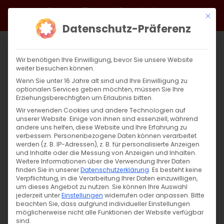
Zum
Facebook
X
Instagram
YouTube
Spotify
Telegram
LinkedIn
SoundCloud
Mit di
Inhalt
Datenschutz-Präferenz
springen
Wir benötigen Ihre Einwilligung, bevor Sie unsere Website
weiter besuchen können.
Wenn Sie unter 16 Jahre alt sind und Ihre Einwilligung zu
optionalen Services geben möchten, müssen Sie Ihre
Erziehungsberechtigten um Erlaubnis bitten.
Wir verwenden Cookies und andere Technologien auf
unserer Website. Einige von ihnen sind essenziell, während
andere uns helfen, diese Website und Ihre Erfahrung zu
Zurück
Vor
verbessern.
Personenbezogene Daten können verarbeitet
werden (z. B. IP-Adressen), z. B. für personalisierte Anzeigen
und Inhalte oder die Messung von Anzeigen und Inhalten.
Weitere Informationen über die Verwendung Ihrer Daten
finden Sie in unserer
Datenschutzerklärung
.
Es besteht keine
Kreuzerhöhung 2022
Verpflichtung, in die Verarbeitung Ihrer Daten einzuwilligen,
um dieses Angebot zu nutzen.
Sie können Ihre Auswahl
1. September 2022
jederzeit unter
Einstellungen
|
Aktuell
widerrufen oder anpassen.
Bitte
beachten Sie, dass aufgrund individueller Einstellungen
möglicherweise nicht alle Funktionen der Website verfügbar
sind.