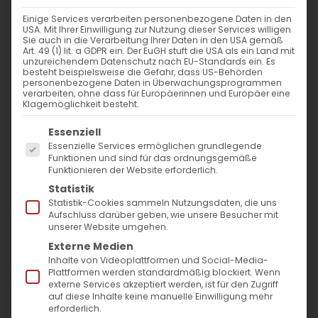
Einige Services verarbeiten personenbezogene Daten in den
USA. Mit Ihrer Einwilligung zur Nutzung dieser Services willigen
Sie auch in die Verarbeitung Ihrer Daten in den USA gemäß
Art. 49 (1) lit. a GDPR ein. Der EuGH stuft die USA als ein Land mit
unzureichendem Datenschutz nach EU-Standards ein. Es
besteht beispielsweise die Gefahr, dass US-Behörden
personenbezogene Daten in Überwachungsprogrammen
verarbeiten, ohne dass für Europäerinnen und Europäer eine
Klagemöglichkeit besteht.
Es folgt eine Liste der Service-Gruppen, für die
Essenziell
Essenzielle Services ermöglichen grundlegende
Funktionen und sind für das ordnungsgemäße
Funktionieren der Website erforderlich.
Statistik
Statistik-Cookies sammeln Nutzungsdaten, die uns
Kreuzerhöhungsfest 2022
Aufschluss darüber geben, wie unsere Besucher mit
unserer Website umgehen.
Am
11.09.2022
feiert die Armenische
Externe Medien
Inhalte von Videoplattformen und Social-Media-
Apostolische Kirche das
Plattformen werden standardmäßig blockiert. Wenn
Kreuzerhöhungsfest
.
externe Services akzeptiert werden, ist für den Zugriff
auf diese Inhalte keine manuelle Einwilligung mehr
erforderlich.