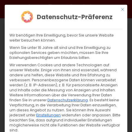
Zum
Facebook
X
Instagram
YouTube
Spotify
Telegram
LinkedIn
SoundCloud
Mit di
Inhalt
Datenschutz-Präferenz
springen
Wir benötigen Ihre Einwilligung, bevor Sie unsere Website
weiter besuchen können.
Wenn Sie unter 16 Jahre alt sind und Ihre Einwilligung zu
optionalen Services geben möchten, müssen Sie Ihre
Erziehungsberechtigten um Erlaubnis bitten.
Wir verwenden Cookies und andere Technologien auf
unserer Website. Einige von ihnen sind essenziell, während
andere uns helfen, diese Website und Ihre Erfahrung zu
Zurück
Vor
verbessern.
Personenbezogene Daten können verarbeitet
werden (z. B. IP-Adressen), z. B. für personalisierte Anzeigen
und Inhalte oder die Messung von Anzeigen und Inhalten.
Weitere Informationen über die Verwendung Ihrer Daten
finden Sie in unserer
Datenschutzerklärung
.
Es besteht keine
Abschied von Erzbischof Karekin Bekdjian
Verpflichtung, in die Verarbeitung Ihrer Daten einzuwilligen,
um dieses Angebot zu nutzen.
Sie können Ihre Auswahl
27. November 2024
jederzeit unter
Einstellungen
|
Allgemein
widerrufen oder anpassen.
,
Diözese
,
Gemeinde
Bitte
beachten Sie, dass aufgrund individueller Einstellungen
möglicherweise nicht alle Funktionen der Website verfügbar
sind.