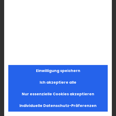
Ähnliche Beiträge
Im Fokus: August
Einwilligung speichern
Sichtbar sein, ins
2. August 2026
Gespräch
Ich akzeptiere alle
kommen
19. Juli 2026
Nur essenzielle Cookies akzeptieren
Individuelle Datenschutz-Präferenzen