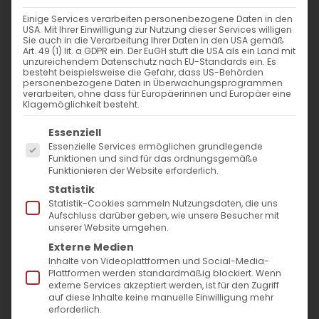
Einige Services verarbeiten personenbezogene Daten in den
Abschied von Erzbischof
USA. Mit Ihrer Einwilligung zur Nutzung dieser Services willigen
Sie auch in die Verarbeitung Ihrer Daten in den USA gemäß
Karekin Bekdjian
Art. 49 (1) lit. a GDPR ein. Der EuGH stuft die USA als ein Land mit
unzureichendem Datenschutz nach EU-Standards ein. Es
besteht beispielsweise die Gefahr, dass US-Behörden
Am Dienstag, dem 26. November 2024,
personenbezogene Daten in Überwachungsprogrammen
verarbeiten, ohne dass für Europäerinnen und Europäer eine
fanden in der Kathedrale des Armenischen
Klagemöglichkeit besteht.
Patriarchats von Konstantinopel die letzte
Es folgt eine Liste der Service-Gruppen, für die
Essenziell
Ölung und das Begräbnis des hochwürdigen
Essenzielle Services ermöglichen grundlegende
Funktionen und sind für das ordnungsgemäße
Altprimas der Diözese der Armenischen
Funktionieren der Website erforderlich.
Kirche in Deutschland, S. E. Erzbischofs
Statistik
Statistik-Cookies sammeln Nutzungsdaten, die uns
Karekin Bekdjian statt. Die Liturgie wurde
Aufschluss darüber geben, wie unsere Besucher mit
unserer Website umgehen.
vom Primas unserer Diözese, S. E. Bischof
Externe Medien
Serovpe Isakhanyan unter Vorsitz S. E.
Inhalte von Videoplattformen und Social-Media-
Patriarch Sahak II. zelebriert, begleitet von
Plattformen werden standardmäßig blockiert. Wenn
externe Services akzeptiert werden, ist für den Zugriff
zahlreichen geistlichen Würdenträgern und
auf diese Inhalte keine manuelle Einwilligung mehr
erforderlich.
Gläubigen.