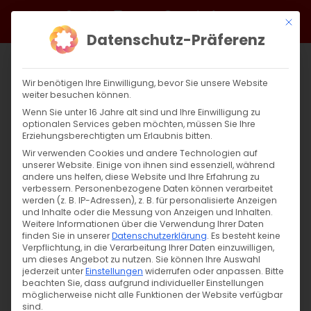
Zum
Facebook
X
Instagram
YouTube
Spotify
Telegram
LinkedIn
SoundCloud
Mit di
Inhalt
Datenschutz-Präferenz
springen
Wir benötigen Ihre Einwilligung, bevor Sie unsere Website
weiter besuchen können.
Wenn Sie unter 16 Jahre alt sind und Ihre Einwilligung zu
optionalen Services geben möchten, müssen Sie Ihre
Erziehungsberechtigten um Erlaubnis bitten.
Wir verwenden Cookies und andere Technologien auf
unserer Website. Einige von ihnen sind essenziell, während
andere uns helfen, diese Website und Ihre Erfahrung zu
Zurück
Vor
verbessern.
Personenbezogene Daten können verarbeitet
werden (z. B. IP-Adressen), z. B. für personalisierte Anzeigen
und Inhalte oder die Messung von Anzeigen und Inhalten.
Weitere Informationen über die Verwendung Ihrer Daten
finden Sie in unserer
Datenschutzerklärung
.
Es besteht keine
Austausch mit Politikern über ein
Verpflichtung, in die Verarbeitung Ihrer Daten einzuwilligen,
Gemeindezentrum in Stuttgart
um dieses Angebot zu nutzen.
Sie können Ihre Auswahl
jederzeit unter
Einstellungen
widerrufen oder anpassen.
Bitte
beachten Sie, dass aufgrund individueller Einstellungen
1. April 2025
|
Allgemein
möglicherweise nicht alle Funktionen der Website verfügbar
sind.