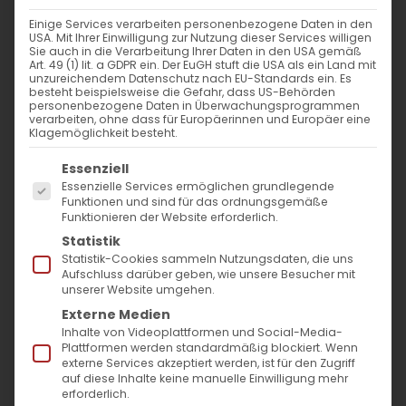
Einige Services verarbeiten personenbezogene Daten in den
USA. Mit Ihrer Einwilligung zur Nutzung dieser Services willigen
Sie auch in die Verarbeitung Ihrer Daten in den USA gemäß
Austausch mit Politikern über
Art. 49 (1) lit. a GDPR ein. Der EuGH stuft die USA als ein Land mit
unzureichendem Datenschutz nach EU-Standards ein. Es
ein Gemeindezentrum in
besteht beispielsweise die Gefahr, dass US-Behörden
personenbezogene Daten in Überwachungsprogrammen
Stuttgart
verarbeiten, ohne dass für Europäerinnen und Europäer eine
Klagemöglichkeit besteht.
Stuttgart, 28. März 2025
–
Austausch mit
Es folgt eine Liste der Service-Gruppen, für die
Essenziell
SPD Politikern über ein
Essenzielle Services ermöglichen grundlegende
Funktionen und sind für das ordnungsgemäße
Mehrgenerationenzentrum und innovative
Funktionieren der Website erforderlich.
Bildungskonzepte
Statistik
Statistik-Cookies sammeln Nutzungsdaten, die uns
Aufschluss darüber geben, wie unsere Besucher mit
Vertreter der Armenischen Gemeinde
unserer Website umgehen.
Baden-Württemberg haben sich am 28.
Externe Medien
März in Stuttgart mit den
Inhalte von Videoplattformen und Social-Media-
Plattformen werden standardmäßig blockiert. Wenn
Landtagsabgeordneten Katrin Steinhülb-
externe Services akzeptiert werden, ist für den Zugriff
auf diese Inhalte keine manuelle Einwilligung mehr
Joos (
Sie ist die Co-Vorsitzende der SPD
erforderlich.