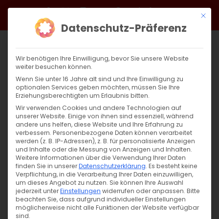
Zum
Facebook
X
Instagram
YouTube
Spotify
Telegram
LinkedIn
SoundCloud
Mit di
Inhalt
Datenschutz-Präferenz
springen
Wir benötigen Ihre Einwilligung, bevor Sie unsere Website
weiter besuchen können.
Wenn Sie unter 16 Jahre alt sind und Ihre Einwilligung zu
optionalen Services geben möchten, müssen Sie Ihre
Erziehungsberechtigten um Erlaubnis bitten.
Wir verwenden Cookies und andere Technologien auf
unserer Website. Einige von ihnen sind essenziell, während
andere uns helfen, diese Website und Ihre Erfahrung zu
Zurück
Vor
verbessern.
Personenbezogene Daten können verarbeitet
werden (z. B. IP-Adressen), z. B. für personalisierte Anzeigen
und Inhalte oder die Messung von Anzeigen und Inhalten.
Weitere Informationen über die Verwendung Ihrer Daten
finden Sie in unserer
Datenschutzerklärung
.
Es besteht keine
Burnout: Die erschöpfte Seele
Verpflichtung, in die Verarbeitung Ihrer Daten einzuwilligen,
um dieses Angebot zu nutzen.
Sie können Ihre Auswahl
21. März 2025
jederzeit unter
|
Einstellungen
Abteilung Diakonie
widerrufen oder anpassen.
,
Allgemein
Bitte
beachten Sie, dass aufgrund individueller Einstellungen
möglicherweise nicht alle Funktionen der Website verfügbar
sind.