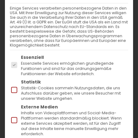
Einige Services verarbeiten personenbezogene Daten in den
USA. Mit Ihrer Einwilligung zur Nutzung dieser Services willigen
Sie auch in die Verarbeitung Ihrer Daten in den USA gemäß
Burnout:
Art. 49 (1) lit. a GDPR ein. Der EuGH stuft die USA als ein Land mit
unzureichendem Datenschutz nach EU-Standards ein. Es
besteht beispielsweise die Gefahr, dass US-Behörden
personenbezogene Daten in Überwachungsprogrammen
verarbeiten, ohne dass für Europäerinnen und Europäer eine
Klagemöglichkeit besteht.
Die erschöpfte Seele
Es folgt eine Liste der Service-Gruppen, für die
Essenziell
Essenzielle Services ermöglichen grundlegende
Funktionen und sind für das ordnungsgemäße
Funktionieren der Website erforderlich.
Ein Beitrag zur Großen Fastenzeit 2025
Statistik
Statistik-Cookies sammeln Nutzungsdaten, die uns
Von Pfr. Dr. Diradur Sardaryan
Aufschluss darüber geben, wie unsere Besucher mit
Gemeindepfarrer
unserer Website umgehen.
Externe Medien
Inhalte von Videoplattformen und Social-Media-
Die Kerzen des Abendandachts (Hskum)
Plattformen werden standardmäßig blockiert. Wenn
flackern sanft in der Dunkelheit. Ihr Licht wirft
externe Services akzeptiert werden, ist für den Zugriff
auf diese Inhalte keine manuelle Einwilligung mehr
tanzende Schatten an die Wände der Kirche,
erforderlich.