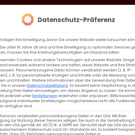
loud
AKTION HEIMAT SCHAFFEN!
Gottesdienste & Events
Se
Datenschutz-Präferenz
AGBW
WIR
BEKENN
nötigen Ihre Einwilligung, bevor Sie unsere Website weiter besuchen kö
ie unter 16 Jahre alt sind und Ihre Einwilligung zu optionalen Services 
n, müssen Sie Ihre Erziehungsberechtigten um Erlaubnis bitten.
rwenden Cookies und andere Technologien auf unserer Website. Einige
sind essenziell, während andere uns helfen, diese Website und Ihre Erfa
Zurück
Vor
bessern.
Personenbezogene Daten können verarbeitet werden (z. B. IP-
en), z. B. für personalisierte Anzeigen und Inhalte oder die Messung von
en und Inhalten.
Weitere Informationen über die Verwendung Ihrer Date
 Sie in unserer
Datenschutzerklärung
.
Es besteht keine Verpflichtung, in d
eitung Ihrer Daten einzuwilligen, um dieses Angebot zu nutzen.
Sie könn
achten als gelebte Solidarität“
l jederzeit unter
Einstellungen
widerrufen oder anpassen.
Bitte beachte
ufgrund individueller Einstellungen möglicherweise nicht alle Funktione
e verfügbar sind.
 Services verarbeiten personenbezogene Daten in den USA. Mit Ihrer
ligung zur Nutzung dieser Services willigen Sie auch in die Verarbeitung I
in den USA gemäß Art. 49 (1) lit. a GDPR ein. Der EuGH stuft die USA als ei
zureichendem Datenschutz nach EU-Standards ein. Es besteht beispiel
efahr, dass US-Behörden personenbezogene Daten in