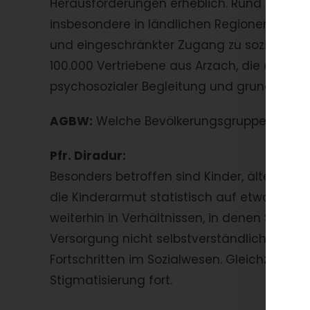
Herausforderungen erheblich. Rund ein Viert
insbesondere in ländlichen Regionen wie Va
und eingeschränkter Zugang zu sozialen D
100.000 Vertriebene aus Arzach, die dring
psychosozialer Begleitung und grundlegen
AGBW:
Welche Bevölkerungsgruppen sind 
Pfr. Diradur:
Besonders betroffen sind Kinder, ältere M
die Kinderarmut statistisch auf etwa 28 Pr
weiterhin in Verhältnissen, in denen Schu
Versorgung nicht selbstverständlich sind. 
Fortschritten im Sozialwesen. Gleichzeitig 
Stigmatisierung fort.