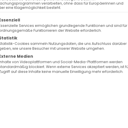
 – Weihnachten als gelebt
achungsprogrammen verarbeiten, ohne dass für Europäerinnen und
er eine Klagemöglichkeit besteht.
olgt eine Liste der Service-Gruppen, für die eine Ein
Essenziell
Essenzielle Services ermöglichen grundlegende Funktionen und sind für
aden-Württemberg
(AGBW)
spricht mit
Pfr. Dr.
ordnungsgemäße Funktionieren der Website erforderlich.
 Armenischen Gemeinde Baden-Württemberg
Statistik
Statistik-Cookies sammeln Nutzungsdaten, die uns Aufschluss darüber
ojekts
„Aktion Weihnachtsfreude“
der Diözese der
geben, wie unsere Besucher mit unserer Website umgehen.
iew erläutert er die aktuelle soziale Lage in Armenie
Externe Medien
Inhalte von Videoplattformen und Social-Media-Plattformen werden
er Hilfsarbeit vor Ort und erklärt, wie aus einer lokal
standardmäßig blockiert. Wenn externe Services akzeptiert werden, ist f
ekt wurde.
Zugriff auf diese Inhalte keine manuelle Einwilligung mehr erforderlich.
ale Lage in Armenien derzeit dar?
Jahren vieles verändert, manches zum Guten,
aftlicher Kennzahlen bleiben die strukturellen