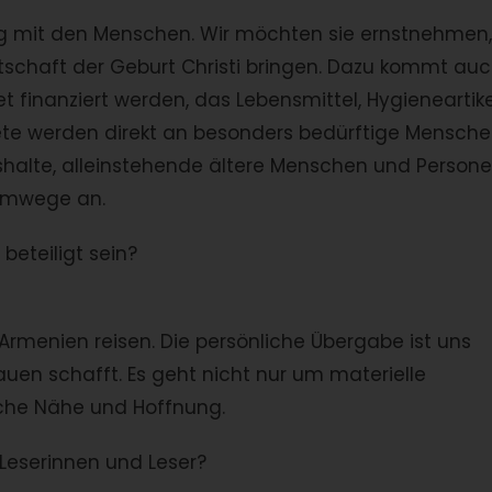
ng mit den Menschen. Wir möchten sie ernstnehmen,
otschaft der Geburt Christi bringen. Dazu kommt au
ket finanziert werden, das Lebensmittel, Hygieneartike
akete werden direkt an besonders bedürftige Mensch
ushalte, alleinstehende ältere Menschen und Person
 Umwege an.
beteiligt sein?
rmenien reisen. Die persönliche Übergabe ist uns
rauen schafft. Es geht nicht nur um materielle
che Nähe und Hoffnung.
Leserinnen und Leser?