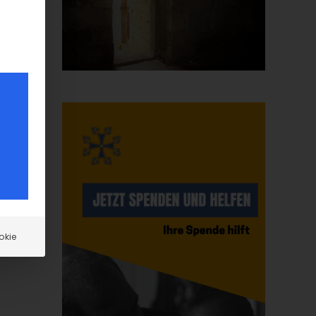
n
ch
okie