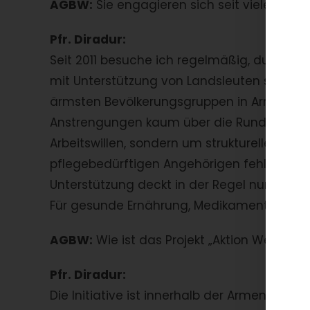
AGBW:
Sie engagieren sich seit vielen Jahr
Pfr. Diradur:
Seit 2011 besuche ich regelmäßig, durch d
mit Unterstützung von Landsleuten sowie 
ärmsten Bevölkerungsgruppen in Armenien.
Anstrengungen kaum über die Runden komm
Arbeitswillen, sondern um strukturelle Armu
pflegebedürftigen Angehörigen fehlen oft r
Unterstützung deckt in der Regel nur die 
Für gesunde Ernährung, Medikamente oder 
AGBW:
Wie ist das Projekt „Aktion Weihna
Pfr. Diradur:
Die Initiative ist innerhalb der Armenis