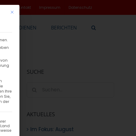
rvice
Kontakt
Impressum
Datenschutz
Mit diesem Button wird der Dialog geschlossen. Seine Funktionalität
EN
DIENEN
BERICHTEN
nnen.
geben
 von
hrung
SUCHE
n
Suche
ie
en Ihre
nach:
n Sie,
n der
AKTUELLES
hrer
n Land
Im Fokus: August
sweise