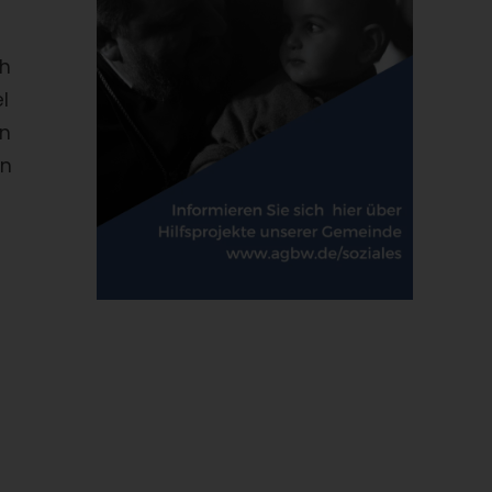
ch
l
en
en