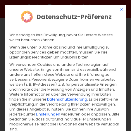
Zum
Facebook
X
Instagram
YouTube
Spotify
Telegram
LinkedIn
SoundCloud
Mit di
Inhalt
Datenschutz-Präferenz
springen
Wir benötigen Ihre Einwilligung, bevor Sie unsere Website
weiter besuchen können.
Wenn Sie unter 16 Jahre alt sind und Ihre Einwilligung zu
optionalen Services geben möchten, müssen Sie Ihre
Erziehungsberechtigten um Erlaubnis bitten.
Wir verwenden Cookies und andere Technologien auf
unserer Website. Einige von ihnen sind essenziell, während
andere uns helfen, diese Website und Ihre Erfahrung zu
Zurück
Vor
verbessern.
Personenbezogene Daten können verarbeitet
werden (z. B. IP-Adressen), z. B. für personalisierte Anzeigen
und Inhalte oder die Messung von Anzeigen und Inhalten.
Weitere Informationen über die Verwendung Ihrer Daten
finden Sie in unserer
Datenschutzerklärung
.
Es besteht keine
Von der Schöpfung zur Auferstehung: Teil
Verpflichtung, in die Verarbeitung Ihrer Daten einzuwilligen,
13
um dieses Angebot zu nutzen.
Sie können Ihre Auswahl
jederzeit unter
Einstellungen
widerrufen oder anpassen.
Bitte
beachten Sie, dass aufgrund individueller Einstellungen
31. März 2025
|
Glaubensfragen
,
Sardaryan
möglicherweise nicht alle Funktionen der Website verfügbar
sind.