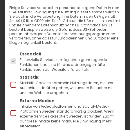
Einige Services verarbeiten personenbezogene Daten in den
USA. Mit Ihrer Einwilligung zur Nutzung dieser Services willigen
Sie auch in die Verarbeitung Ihrer Daten in den USA gemäß
Von der Schöpfung zur
Art. 49 (1) lit. a GDPR ein. Der EuGH stuft die USA als ein Land mit
unzureichendem Datenschutz nach EU-Standards ein. Es
Auferstehung:
besteht beispielsweise die Gefahr, dass US-Behörden
personenbezogene Daten in Überwachungsprogrammen
verarbeiten, ohne dass für Europäerinnen und Europäer eine
Die Fußwaschung –
Klagemöglichkeit besteht.
Die Demut als Weg zur Größe
Es folgt eine Liste der Service-Gruppen, für die
Essenziell
Essenzielle Services ermöglichen grundlegende
Funktionen und sind für das ordnungsgemäße
5. Woche, Montag (31. März 2025):
Funktionieren der Website erforderlich.
Statistik
Statistik-Cookies sammeln Nutzungsdaten, die uns
Biblische Lesung für den Tag:
Aufschluss darüber geben, wie unsere Besucher mit
Johannes 13
:1-15;
Philipper 2
:5-11
unserer Website umgehen.
Externe Medien
Das Paradox der dienenden
Inhalte von Videoplattformen und Social-Media-
Plattformen werden standardmäßig blockiert. Wenn
Herrschaft
externe Services akzeptiert werden, ist für den Zugriff
auf diese Inhalte keine manuelle Einwilligung mehr
erforderlich.