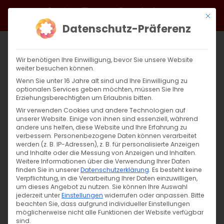
Zum
Facebook
X
Instagram
YouTube
Spotify
Telegram
LinkedIn
SoundCloud
Mit di
Inhalt
Datenschutz-Präferenz
springen
Wir benötigen Ihre Einwilligung, bevor Sie unsere Website
weiter besuchen können.
Wenn Sie unter 16 Jahre alt sind und Ihre Einwilligung zu
optionalen Services geben möchten, müssen Sie Ihre
Erziehungsberechtigten um Erlaubnis bitten.
Wir verwenden Cookies und andere Technologien auf
unserer Website. Einige von ihnen sind essenziell, während
andere uns helfen, diese Website und Ihre Erfahrung zu
Zurück
Vor
verbessern.
Personenbezogene Daten können verarbeitet
werden (z. B. IP-Adressen), z. B. für personalisierte Anzeigen
und Inhalte oder die Messung von Anzeigen und Inhalten.
Weitere Informationen über die Verwendung Ihrer Daten
finden Sie in unserer
Datenschutzerklärung
.
Es besteht keine
Von der Schöpfung zur Auferstehung: Teil
Verpflichtung, in die Verarbeitung Ihrer Daten einzuwilligen,
13
um dieses Angebot zu nutzen.
Sie können Ihre Auswahl
jederzeit unter
Einstellungen
widerrufen oder anpassen.
Bitte
beachten Sie, dass aufgrund individueller Einstellungen
31. März 2025
|
Glaubensfragen
,
Sardaryan
möglicherweise nicht alle Funktionen der Website verfügbar
sind.