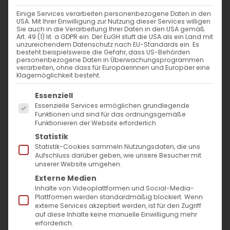
Einige Services verarbeiten personenbezogene Daten in den
USA. Mit Ihrer Einwilligung zur Nutzung dieser Services willigen
Sie auch in die Verarbeitung Ihrer Daten in den USA gemäß
Von der Schöpfung zur
Art. 49 (1) lit. a GDPR ein. Der EuGH stuft die USA als ein Land mit
unzureichendem Datenschutz nach EU-Standards ein. Es
Auferstehung:
besteht beispielsweise die Gefahr, dass US-Behörden
personenbezogene Daten in Überwachungsprogrammen
verarbeiten, ohne dass für Europäerinnen und Europäer eine
Die Fußwaschung –
Klagemöglichkeit besteht.
Die Demut als Weg zur Größe
Es folgt eine Liste der Service-Gruppen, für die
Essenziell
Essenzielle Services ermöglichen grundlegende
Funktionen und sind für das ordnungsgemäße
5. Woche, Montag (31. März 2025):
Funktionieren der Website erforderlich.
Statistik
Statistik-Cookies sammeln Nutzungsdaten, die uns
Biblische Lesung für den Tag:
Aufschluss darüber geben, wie unsere Besucher mit
Johannes 13
:1-15;
Philipper 2
:5-11
unserer Website umgehen.
Externe Medien
Das Paradox der dienenden
Inhalte von Videoplattformen und Social-Media-
Plattformen werden standardmäßig blockiert. Wenn
Herrschaft
externe Services akzeptiert werden, ist für den Zugriff
auf diese Inhalte keine manuelle Einwilligung mehr
erforderlich.