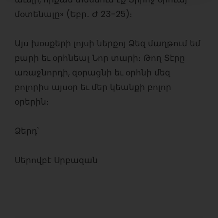
մօտենալը» (Եբր․ Ժ 23-25)։
Այս խօսքերի լոյսի ներքոյ Ձեզ մաղթում եմ
բարի եւ օրհնեալ Նոր տարի։ Թող Տէրը
առաջնորդի, զօրացնի եւ օրհնի մեզ
բոլորիս այսօր եւ մեր կեանքի բոլոր
օրերին։
Ձերդ՝
Սերովբէ Սրբազան