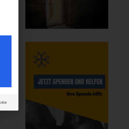
e.
n
r
okie