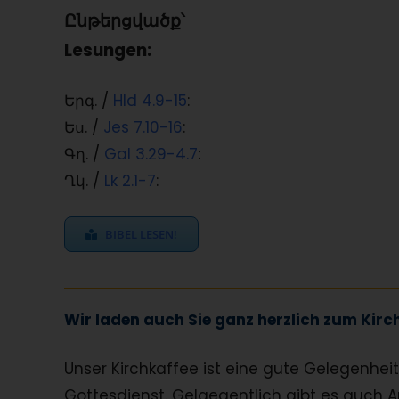
Ընթերցվածք՝
Lesungen:
Երգ. /
Hld 4.9-15
:
Ես. /
Jes 7.10-16
:
Գղ. /
Gal 3.29-4.7
:
Ղկ. /
Lk 2.1-7
:
BIBEL LESEN!
Wir laden auch Sie ganz herzlich zum Kirch
Unser Kirchkaffee ist eine gute Gelegenh
Gottesdienst. Gelgegentlich gibt es auch A