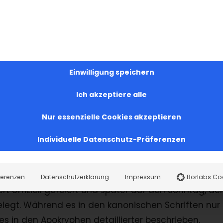
Armenisch und/oder Deutsch gehalten.
el
umn Astuatsatsni
)
menisch volksmündlich genannt wird, bzw. Das
Einwilligung speichern
ist eines der fünf Hochfeste der Armenischen Kirch
Ich akzeptiere alle
lischen Kirchen gefeiert. Gemäß den Überlieferunge
, viele Jahre nach ihrem Sohn Jesus Christus auf de
Nur essenzielle Cookies akzeptieren
r geliebtes Kind im Himmel wiederzusehen, und so
Individuelle Datenschutz-Präferenzen
und Jesus selbst kam mit Engeln herab, um die Seele
ferenzen
Datenschutzerklärung
Impressum
Borlabs Co
rt offiziell gefeiert und später auf den Sonntag, der
legt. Während es in den kanonischen Schriften nur
 es in den Apokryphen detaillierter beschrieben.