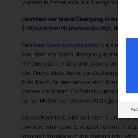
werden in Armenisch, die Predigt wird in 
Hochfest der
Mariä Übergang in den Himm
(
Վերափոխումն Աստուածածնի: Werapokh
Das
Fest Surb Astvatsatsin
, wie sie in Ar
Hochfest der Mariä Übergang in der Himmel 
Sie wird auch in den orthodoxen und katho
der Kirche lebte Maria, die Gottesgebärerin
Erde. Doch ihr Herz sehnte sich danach, ih
betete sie darum. Ihr Gebet wurde erhört, 
seiner Mutter ins Paradies zu tragen.
Prä
Dieses Hochfest, wird seit dem 5. Jahrhunde
am nächsten zum 15. August kommt, festge
wenige Hinweise auf das Ereignis gibt, wird