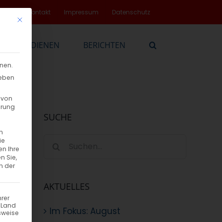
rvice
Kontakt
Impressum
Datenschutz
Mit diesem Button wird der Dialog geschlossen. Seine Funktionalität
EN
DIENEN
BERICHTEN
nnen.
geben
 von
hrung
SUCHE
n
Suche
ie
en Ihre
nach:
n Sie,
n der
AKTUELLES
hrer
n Land
Im Fokus: August
sweise