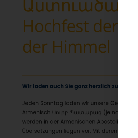
Աստուածած
Hochfest der A
der Himmel
Wir laden auch Sie ganz herzlich zu unser
Jeden Sonntag laden wir unsere Gemeinde zur
Armenisch Սուրբ Պատարագ (je nach Ausspr
werden in der Armenischen Apostolischen Ki
Übersetzungen liegen vor. Mit deren Hilfe