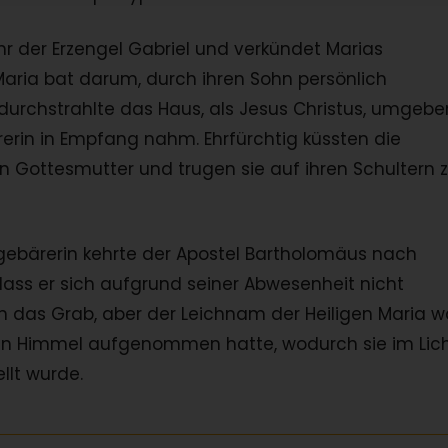
hr der Erzengel Gabriel und verkündet Marias
ria bat darum, durch ihren Sohn persönlich
durchstrahlte das Haus, als Jesus Christus, umgebe
rerin in Empfang nahm. Ehrfürchtig küssten die
en Gottesmutter und trugen sie auf ihren Schultern 
gebärerin kehrte der Apostel Bartholomäus nach
 dass er sich aufgrund seiner Abwesenheit nicht
n das Grab, aber der Leichnam der Heiligen Maria w
 den Himmel aufgenommen hatte, wodurch sie im Lic
llt wurde.