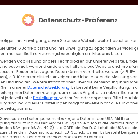
loud
AKTION HEIMAT SCHAFFEN!
Gottesdienste & Events
Se
Datenschutz-Präferenz
AGBW
WIR
BEKENN
nötigen Ihre Einwilligung, bevor Sie unsere Website weiter besuchen kö
ie unter 16 Jahre alt sind und Ihre Einwilligung zu optionalen Services 
n, müssen Sie Ihre Erziehungsberechtigten um Erlaubnis bitten.
rwenden Cookies und andere Technologien auf unserer Website. Einige
sind essenziell, während andere uns helfen, diese Website und Ihre Erfa
Zurück
Vor
bessern.
Personenbezogene Daten können verarbeitet werden (z. B. IP-
en), z. B. für personalisierte Anzeigen und Inhalte oder die Messung von
en und Inhalten.
Weitere Informationen über die Verwendung Ihrer Date
 Sie in unserer
Datenschutzerklärung
.
Es besteht keine Verpflichtung, in d
eitung Ihrer Daten einzuwilligen, um dieses Angebot zu nutzen.
Sie könn
. Astvatsatsin. Surb Patarag
l jederzeit unter
Einstellungen
widerrufen oder anpassen.
Bitte beachte
ufgrund individueller Einstellungen möglicherweise nicht alle Funktione
e verfügbar sind.
 Services verarbeiten personenbezogene Daten in den USA. Mit Ihrer
ligung zur Nutzung dieser Services willigen Sie auch in die Verarbeitung I
in den USA gemäß Art. 49 (1) lit. a GDPR ein. Der EuGH stuft die USA als ei
zureichendem Datenschutz nach EU-Standards ein. Es besteht beispiel
efahr, dass US-Behörden personenbezogene Daten in