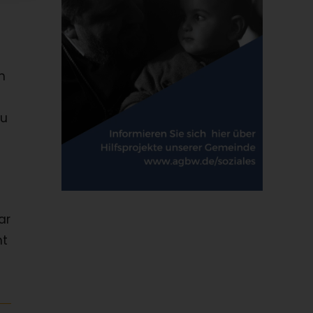
n
zu
ar
ht