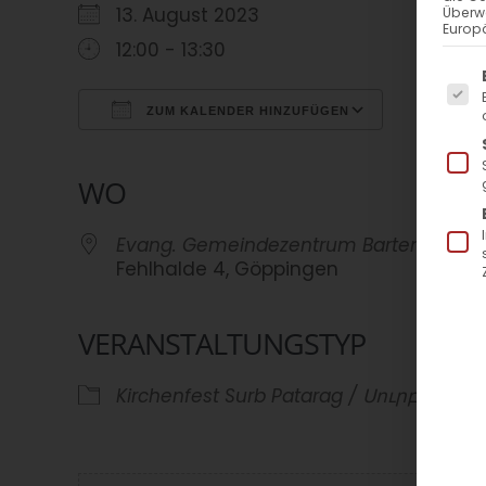
13. August 2023
Überw
Europä
12:00 - 13:30
Es f
ZUM KALENDER HINZUFÜGEN
ICS herunterladen
Google Kalender
iCalendar
Office 365
Outlook Live
WO
Evang. Gemeindezentrum Bartenbach
Fehlhalde 4, Göppingen
VERANSTALTUNGSTYP
Kirchenfest
Surb Patarag / Սուրբ Պա