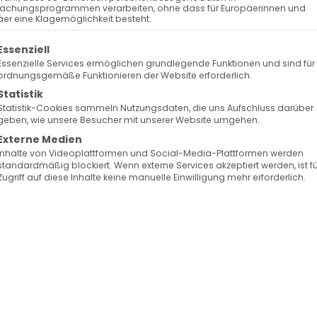
achungsprogrammen verarbeiten, ohne dass für Europäerinnen und
er eine Klagemöglichkeit besteht.
olgt eine Liste der Service-Gruppen, für die eine Ein
Essenziell
Essenzielle Services ermöglichen grundlegende Funktionen und sind für
ordnungsgemäße Funktionieren der Website erforderlich.
Statistik
Statistik-Cookies sammeln Nutzungsdaten, die uns Aufschluss darüber
geben, wie unsere Besucher mit unserer Website umgehen.
Externe Medien
Inhalte von Videoplattformen und Social-Media-Plattformen werden
standardmäßig blockiert. Wenn externe Services akzeptiert werden, ist f
Zugriff auf diese Inhalte keine manuelle Einwilligung mehr erforderlich.
տարագ