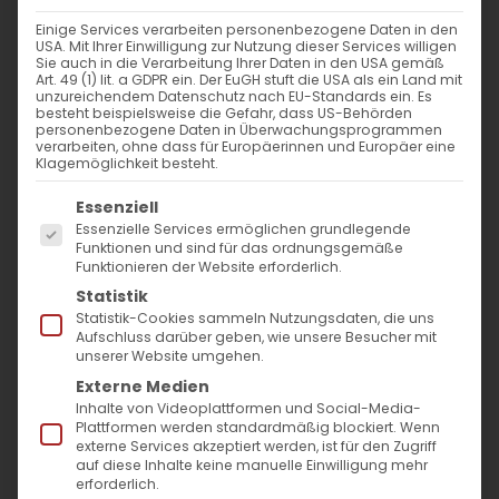
WANN
Einige Services verarbeiten personenbezogene Daten in den
USA. Mit Ihrer Einwilligung zur Nutzung dieser Services willigen
1. September 2024 - 29. November
Sie auch in die Verarbeitung Ihrer Daten in den USA gemäß
Art. 49 (1) lit. a GDPR ein. Der EuGH stuft die USA als ein Land mit
2023
unzureichendem Datenschutz nach EU-Standards ein. Es
besteht beispielsweise die Gefahr, dass US-Behörden
12:00 - 10:53
personenbezogene Daten in Überwachungsprogrammen
verarbeiten, ohne dass für Europäerinnen und Europäer eine
Klagemöglichkeit besteht.
ZUM KALENDER HINZUFÜGEN
Es folgt eine Liste der Service-Gruppen, für die
Essenziell
ICS herunterladen
Google Kalender
iCalendar
Office 365
Outlook Live
Essenzielle Services ermöglichen grundlegende
Funktionen und sind für das ordnungsgemäße
VERANSTALTUNGSTYP
Funktionieren der Website erforderlich.
Statistik
Surb Patarag / Սուրբ Պատարագ
Statistik-Cookies sammeln Nutzungsdaten, die uns
Aufschluss darüber geben, wie unsere Besucher mit
unserer Website umgehen.
Externe Medien
Inhalte von Videoplattformen und Social-Media-
Գ կիւրակէ զկնի Վերափոխման / 3.
Plattformen werden standardmäßig blockiert. Wenn
externe Services akzeptiert werden, ist für den Zugriff
Sonntag nach Astvatsatsin
auf diese Inhalte keine manuelle Einwilligung mehr
erforderlich.