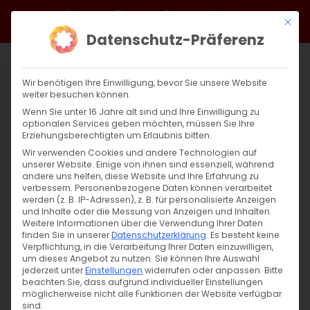
Zum
Facebook
X
Instagram
YouTube
Spotify
Telegram
LinkedIn
SoundCloud
Mit di
Inhalt
Datenschutz-Präferenz
springen
Wir benötigen Ihre Einwilligung, bevor Sie unsere Website
weiter besuchen können.
Wenn Sie unter 16 Jahre alt sind und Ihre Einwilligung zu
optionalen Services geben möchten, müssen Sie Ihre
Erziehungsberechtigten um Erlaubnis bitten.
Wir verwenden Cookies und andere Technologien auf
unserer Website. Einige von ihnen sind essenziell, während
andere uns helfen, diese Website und Ihre Erfahrung zu
Zurück
Vor
verbessern.
Personenbezogene Daten können verarbeitet
werden (z. B. IP-Adressen), z. B. für personalisierte Anzeigen
und Inhalte oder die Messung von Anzeigen und Inhalten.
Weitere Informationen über die Verwendung Ihrer Daten
finden Sie in unserer
Datenschutzerklärung
.
Es besteht keine
Սուրբ Պատարագ / Surb Patarag
Verpflichtung, in die Verarbeitung Ihrer Daten einzuwilligen,
um dieses Angebot zu nutzen.
Sie können Ihre Auswahl
1. September 2024
jederzeit unter
Einstellungen
widerrufen oder anpassen.
Bitte
beachten Sie, dass aufgrund individueller Einstellungen
möglicherweise nicht alle Funktionen der Website verfügbar
sind.