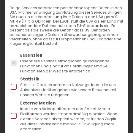
Einige Services verarbeiten personenbezogene Daten in den
USA. Mit Ihrer Einwilligung zur Nutzung dieser Services willigen
Sie auch in die Verarbeitung Ihrer Daten in den USA gemäß
Glückwunsch an Cem Özdemir
Art. 49 (1) lit. a GDPR ein. Der EuGH stuft die USA als ein Land mit
unzureichendem Datenschutz nach EU-Standards ein. Es
besteht beispielsweise die Gefahr, dass US-Behörden
personenbezogene Daten in Überwachungsprogrammen
Gemeindepfarrer und Vorstand gratulieren
verarbeiten, ohne dass für Europäerinnen und Europäer eine
Klagemöglichkeit besteht.
Cem Özdemir zum Wahlsieg [...]
Es folgt eine Liste der Service-Gruppen, für die
Essenziell
Essenzielle Services ermöglichen grundlegende
Funktionen und sind für das ordnungsgemäße
10. März 2026
|
Allgemein
Funktionieren der Website erforderlich.
Weiterlesen
Statistik
Statistik-Cookies sammeln Nutzungsdaten, die uns
Aufschluss darüber geben, wie unsere Besucher mit
unserer Website umgehen.
Externe Medien
Surb Astvatsatsin in Göppingen gefeiert
Inhalte von Videoplattformen und Social-Media-
Plattformen werden standardmäßig blockiert. Wenn
externe Services akzeptiert werden, ist für den Zugriff
Surb Astvatsatsin in Göppingen gefeiert Am
auf diese Inhalte keine manuelle Einwilligung mehr
erforderlich.
14. August [...]