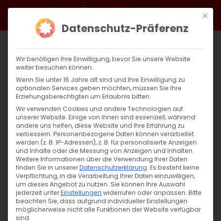
Zum
Facebook
X
Instagram
YouTube
Spotify
Telegram
LinkedIn
SoundCloud
Mit di
Inhalt
Datenschutz-Präferenz
springen
Wir benötigen Ihre Einwilligung, bevor Sie unsere Website
weiter besuchen können.
Wenn Sie unter 16 Jahre alt sind und Ihre Einwilligung zu
optionalen Services geben möchten, müssen Sie Ihre
Erziehungsberechtigten um Erlaubnis bitten.
Wir verwenden Cookies und andere Technologien auf
unserer Website. Einige von ihnen sind essenziell, während
andere uns helfen, diese Website und Ihre Erfahrung zu
verbessern.
Personenbezogene Daten können verarbeitet
werden (z. B. IP-Adressen), z. B. für personalisierte Anzeigen
und Inhalte oder die Messung von Anzeigen und Inhalten.
Weitere Informationen über die Verwendung Ihrer Daten
finden Sie in unserer
Datenschutzerklärung
.
Es besteht keine
Verpflichtung, in die Verarbeitung Ihrer Daten einzuwilligen,
um dieses Angebot zu nutzen.
Sie können Ihre Auswahl
jederzeit unter
Einstellungen
widerrufen oder anpassen.
Bitte
beachten Sie, dass aufgrund individueller Einstellungen
möglicherweise nicht alle Funktionen der Website verfügbar
sind.