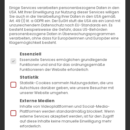
Einige Services verarbeiten personenbezogene Daten in den
USA. Mit Ihrer Einwilligung zur Nutzung dieser Services willigen
Sie auch in die Verarbeitung Ihrer Daten in den USA gemäß
Glückwunsch an Cem Özdemir
Art. 49 (1) lit. a GDPR ein. Der EuGH stuft die USA als ein Land mit
unzureichendem Datenschutz nach EU-Standards ein. Es
besteht beispielsweise die Gefahr, dass US-Behörden
personenbezogene Daten in Überwachungsprogrammen
Gemeindepfarrer und Vorstand gratulieren
verarbeiten, ohne dass für Europäerinnen und Europäer eine
Klagemöglichkeit besteht.
Cem Özdemir zum Wahlsieg [...]
Es folgt eine Liste der Service-Gruppen, für die
Essenziell
Essenzielle Services ermöglichen grundlegende
Funktionen und sind für das ordnungsgemäße
10. März 2026
|
Allgemein
Funktionieren der Website erforderlich.
Weiterlesen
Statistik
Statistik-Cookies sammeln Nutzungsdaten, die uns
Aufschluss darüber geben, wie unsere Besucher mit
unserer Website umgehen.
Externe Medien
Surb Astvatsatsin in Göppingen gefeiert
Inhalte von Videoplattformen und Social-Media-
Plattformen werden standardmäßig blockiert. Wenn
externe Services akzeptiert werden, ist für den Zugriff
Surb Astvatsatsin in Göppingen gefeiert Am
auf diese Inhalte keine manuelle Einwilligung mehr
erforderlich.
14. August [...]