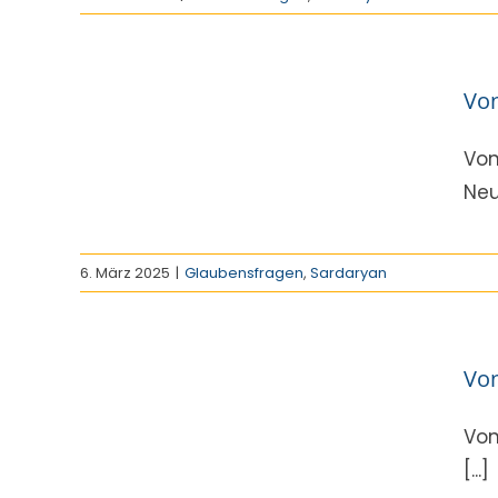
ur
Von
3
n
Von
Neu
6. März 2025
|
Glaubensfragen
,
Sardaryan
ur
Von
2
n
Von
[...]