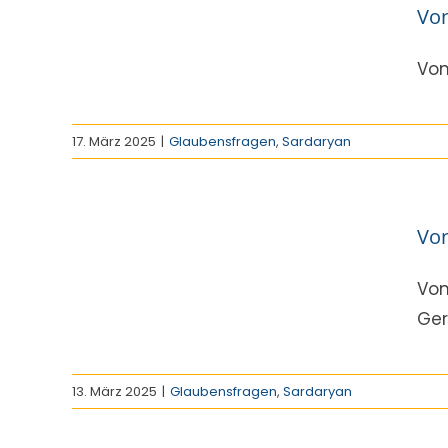
ur
Von
7
n
Von
17. März 2025
|
Glaubensfragen
,
Sardaryan
ur
Von
6
n
Von
Gere
13. März 2025
|
Glaubensfragen
,
Sardaryan