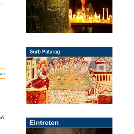
sen
nd