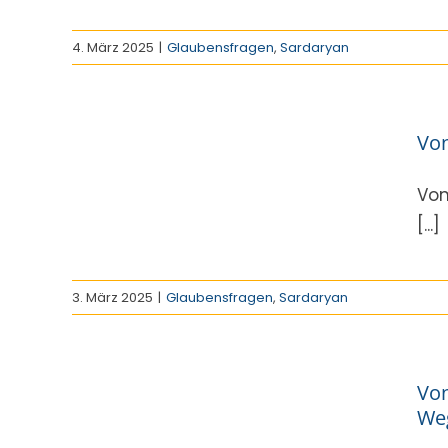
4. März 2025
|
Glaubensfragen
,
Sardaryan
ur
Von
1
n
Von
[...]
3. März 2025
|
Glaubensfragen
,
Sardaryan
ur
ische
Von
ie
Weg