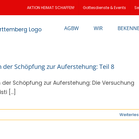
loud
AKTION HEIMAT SCHAFFEN!
Gottesdienste & Events
Se
AGBW
WIR
BEKENN
 der Schöpfung zur Auferstehung: Teil 8
 der Schöpfung zur Auferstehung: Die Versuchung
sti [...]
Weiterle