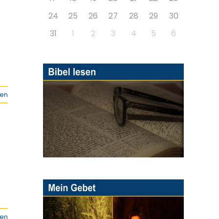
24
25
26
27
28
29
30
31
1
2
3
4
5
6
sen
sen