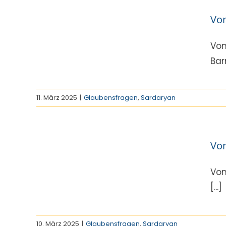
ur
Von
5
n
Von
Bar
11. März 2025
|
Glaubensfragen
,
Sardaryan
ur
Von
4
n
Von
[...]
10. März 2025
|
Glaubensfragen
,
Sardaryan