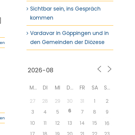
Sichtbar sein, ins Gespräch
kommen
]
Vardavar in Göppingen und in
den Gemeinden der Diözese
sen
MO
DI
MI
DO
FR
SA
SO
27
28
29
30
31
1
2
6
3
4
5
7
8
9
sen
10
11
12
13
14
15
16
17
18
19
20
21
22
23