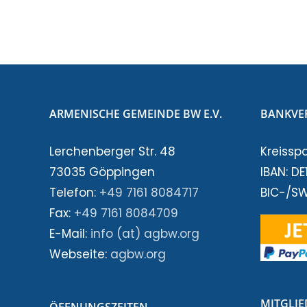
ARMENISCHE GEMEINDE BW E.V.
BANKVE
Lerchenberger Str. 48
Kreissp
73035 Göppingen
IBAN: D
Telefon:
+49 7161 8084717
BIC-/S
Fax:
+49 7161 8084709
E-Mail:
info (at) agbw.org
Webseite:
agbw.org
MITGLI