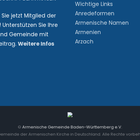
Wichtige Links
Anredeformen
Sie jetzt Mitglied der
Armenische Namen
 Unterstützen Sie Ihre
Armenien
und Gemeinde mit
Arzach
eitrag.
Weitere Infos
©
Armenische Gemeinde Baden-Württemberg e.V.
Gemeinde der Armenischen Kirche in Deutschland. Alle Rechte vorbeh