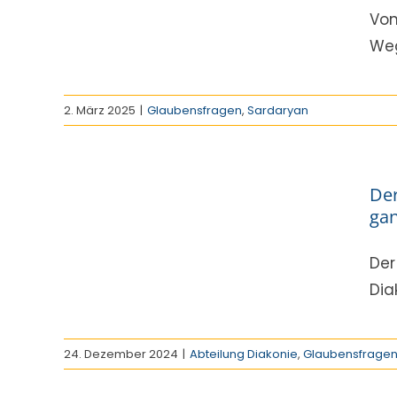
n
Von
Weg
2. März 2025
|
Glaubensfragen
,
Sardaryan
Vom
Der
nie
gan
agen
Der
Diak
24. Dezember 2024
|
Abteilung Diakonie
,
Glaubensfrage