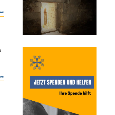
sen
s
sen
e