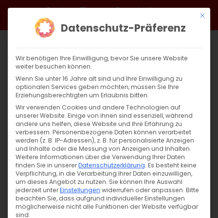
Zum
Facebook
X
Instagram
YouTube
Spotify
Telegram
LinkedIn
SoundCloud
Mit di
Inhalt
Datenschutz-Präferenz
springen
Wir benötigen Ihre Einwilligung, bevor Sie unsere Website
weiter besuchen können.
Wenn Sie unter 16 Jahre alt sind und Ihre Einwilligung zu
optionalen Services geben möchten, müssen Sie Ihre
Erziehungsberechtigten um Erlaubnis bitten.
Wir verwenden Cookies und andere Technologien auf
unserer Website. Einige von ihnen sind essenziell, während
andere uns helfen, diese Website und Ihre Erfahrung zu
Vier große Heilige
verbessern.
Personenbezogene Daten können verarbeitet
werden (z. B. IP-Adressen), z. B. für personalisierte Anzeigen
und Inhalte oder die Messung von Anzeigen und Inhalten.
Weitere Informationen über die Verwendung Ihrer Daten
Vier große Heilige Hl. Basilios der Große, Hl.
finden Sie in unserer
Datenschutzerklärung
.
Es besteht keine
[...]
Verpflichtung, in die Verarbeitung Ihrer Daten einzuwilligen,
um dieses Angebot zu nutzen.
Sie können Ihre Auswahl
jederzeit unter
Einstellungen
widerrufen oder anpassen.
Bitte
beachten Sie, dass aufgrund individueller Einstellungen
möglicherweise nicht alle Funktionen der Website verfügbar
5. Januar 2025
|
Allgemein
,
Glaubensfragen
sind.