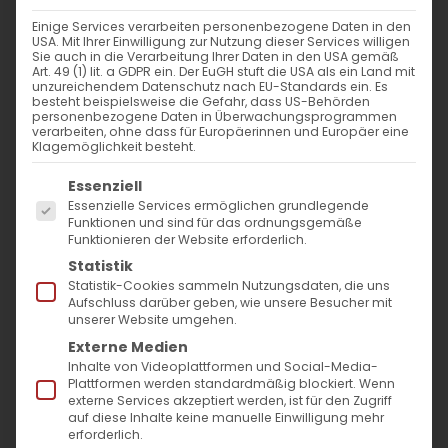
Weiterlesen
Einige Services verarbeiten personenbezogene Daten in den
USA. Mit Ihrer Einwilligung zur Nutzung dieser Services willigen
Sie auch in die Verarbeitung Ihrer Daten in den USA gemäß
Art. 49 (1) lit. a GDPR ein. Der EuGH stuft die USA als ein Land mit
unzureichendem Datenschutz nach EU-Standards ein. Es
besteht beispielsweise die Gefahr, dass US-Behörden
personenbezogene Daten in Überwachungsprogrammen
verarbeiten, ohne dass für Europäerinnen und Europäer eine
Die Rolle des Bischofs von Rom
Klagemöglichkeit besteht.
Es folgt eine Liste der Service-Gruppen, für die
Essenziell
Die Rolle des Bischofs von Rom und die
Essenzielle Services ermöglichen grundlegende
Funktionen und sind für das ordnungsgemäße
Wiederaufnahme [...]
Funktionieren der Website erforderlich.
Statistik
Statistik-Cookies sammeln Nutzungsdaten, die uns
Aufschluss darüber geben, wie unsere Besucher mit
25. Juni 2024
|
Allgemein
,
Ökumene
unserer Website umgehen.
Weiterlesen
Externe Medien
Inhalte von Videoplattformen und Social-Media-
Plattformen werden standardmäßig blockiert. Wenn
externe Services akzeptiert werden, ist für den Zugriff
auf diese Inhalte keine manuelle Einwilligung mehr
erforderlich.