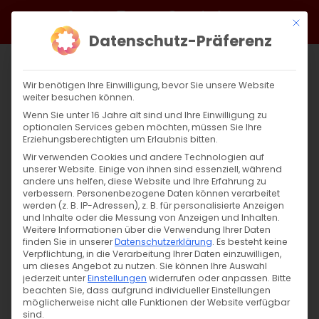
Zum
Facebook
X
Instagram
YouTube
Spotify
Telegram
LinkedIn
SoundCloud
Mit di
Inhalt
Datenschutz-Präferenz
springen
Wir benötigen Ihre Einwilligung, bevor Sie unsere Website
weiter besuchen können.
Wenn Sie unter 16 Jahre alt sind und Ihre Einwilligung zu
optionalen Services geben möchten, müssen Sie Ihre
Erziehungsberechtigten um Erlaubnis bitten.
Wir verwenden Cookies und andere Technologien auf
unserer Website. Einige von ihnen sind essenziell, während
andere uns helfen, diese Website und Ihre Erfahrung zu
Von der Schöpfung zur Auferstehung: Teil
verbessern.
Personenbezogene Daten können verarbeitet
werden (z. B. IP-Adressen), z. B. für personalisierte Anzeigen
11
und Inhalte oder die Messung von Anzeigen und Inhalten.
Weitere Informationen über die Verwendung Ihrer Daten
finden Sie in unserer
Datenschutzerklärung
.
Es besteht keine
Von der Schöpfung zur Auferstehung: Die
Verpflichtung, in die Verarbeitung Ihrer Daten einzuwilligen,
um dieses Angebot zu nutzen.
Sie können Ihre Auswahl
Heilung des [...]
jederzeit unter
Einstellungen
widerrufen oder anpassen.
Bitte
beachten Sie, dass aufgrund individueller Einstellungen
möglicherweise nicht alle Funktionen der Website verfügbar
sind.