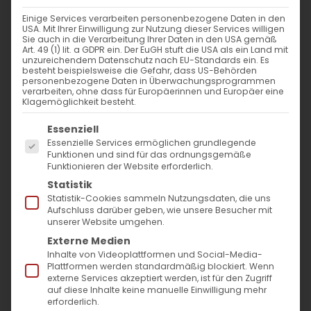
25. März 2025
|
Glaubensfragen
,
Sardaryan
Einige Services verarbeiten personenbezogene Daten in den
Weiterlesen
USA. Mit Ihrer Einwilligung zur Nutzung dieser Services willigen
Sie auch in die Verarbeitung Ihrer Daten in den USA gemäß
Art. 49 (1) lit. a GDPR ein. Der EuGH stuft die USA als ein Land mit
unzureichendem Datenschutz nach EU-Standards ein. Es
besteht beispielsweise die Gefahr, dass US-Behörden
personenbezogene Daten in Überwachungsprogrammen
verarbeiten, ohne dass für Europäerinnen und Europäer eine
Klagemöglichkeit besteht.
Es folgt eine Liste der Service-Gruppen, für die
Essenziell
Essenzielle Services ermöglichen grundlegende
Funktionen und sind für das ordnungsgemäße
Funktionieren der Website erforderlich.
SUCHE
Statistik
Statistik-Cookies sammeln Nutzungsdaten, die uns
Suche
Aufschluss darüber geben, wie unsere Besucher mit
unserer Website umgehen.
nach:
Externe Medien
Inhalte von Videoplattformen und Social-Media-
Plattformen werden standardmäßig blockiert. Wenn
AKTUELLES
externe Services akzeptiert werden, ist für den Zugriff
auf diese Inhalte keine manuelle Einwilligung mehr
Im Fokus: August
erforderlich.