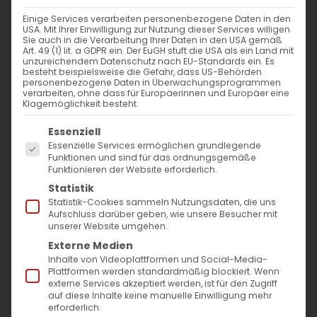
Einige Services verarbeiten personenbezogene Daten in den
USA. Mit Ihrer Einwilligung zur Nutzung dieser Services willigen
Sie auch in die Verarbeitung Ihrer Daten in den USA gemäß
Art. 49 (1) lit. a GDPR ein. Der EuGH stuft die USA als ein Land mit
unzureichendem Datenschutz nach EU-Standards ein. Es
besteht beispielsweise die Gefahr, dass US-Behörden
personenbezogene Daten in Überwachungsprogrammen
verarbeiten, ohne dass für Europäerinnen und Europäer eine
Klagemöglichkeit besteht.
Es folgt eine Liste der Service-Gruppen, für die
Essenziell
Essenzielle Services ermöglichen grundlegende
Funktionen und sind für das ordnungsgemäße
Funktionieren der Website erforderlich.
Statistik
Statistik-Cookies sammeln Nutzungsdaten, die uns
Es ist ein ziemlich verbreiteter Brauch in der
Aufschluss darüber geben, wie unsere Besucher mit
Armenischen Kirche, zu Weihnachten die
unserer Website umgehen.
Externe Medien
Wohnungen durch den Gemeindepfarrer
Inhalte von Videoplattformen und Social-Media-
segnen zu lassen. Man nennt diesen Brauch
Plattformen werden standardmäßig blockiert. Wenn
externe Services akzeptiert werden, ist für den Zugriff
„
Weihanchtliche Haussegnung
“ (arm.
auf diese Inhalte keine manuelle Einwilligung mehr
erforderlich.
Տնօրհնեք / Tnorhneq).