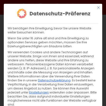
Zum
Facebook
X
Instagram
YouTube
Spotify
Telegram
LinkedIn
SoundCloud
Mit di
Inhalt
Datenschutz-Präferenz
springen
Wir benötigen Ihre Einwilligung, bevor Sie unsere Website
weiter besuchen können.
Wenn Sie unter 16 Jahre alt sind und Ihre Einwilligung zu
optionalen Services geben möchten, müssen Sie Ihre
Erziehungsberechtigten um Erlaubnis bitten.
Wir verwenden Cookies und andere Technologien auf
unserer Website. Einige von ihnen sind essenziell, während
andere uns helfen, diese Website und Ihre Erfahrung zu
Zurück
Vor
verbessern.
Personenbezogene Daten können verarbeitet
werden (z. B. IP-Adressen), z. B. für personalisierte Anzeigen
und Inhalte oder die Messung von Anzeigen und Inhalten.
Weitere Informationen über die Verwendung Ihrer Daten
finden Sie in unserer
Datenschutzerklärung
.
Es besteht keine
Weihnachtliche Haussegnung
Verpflichtung, in die Verarbeitung Ihrer Daten einzuwilligen,
um dieses Angebot zu nutzen.
Sie können Ihre Auswahl
23. Dezember 2021
jederzeit unter
Einstellungen
|
Allgemein
widerrufen oder anpassen.
,
Glaubensfragen
Bitte
beachten Sie, dass aufgrund individueller Einstellungen
möglicherweise nicht alle Funktionen der Website verfügbar
sind.