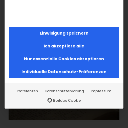
15
16
17
18
19
20
21
22
23
24
25
26
27
28
29
30
1
2
3
4
5
Einwilligung speichern
Ich akzeptiere alle
Nur essenzielle Cookies akzeptieren
Individuelle Datenschutz-Präferenzen
Präferenzen
Datenschutzerklärung
Impressum
Borlabs Cookie