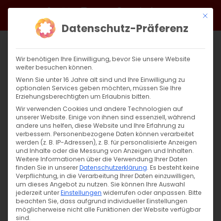
Zum
Facebook
X
Instagram
YouTube
Spotify
Telegram
LinkedIn
SoundCloud
Mit di
Inhalt
Datenschutz-Präferenz
springen
Wir benötigen Ihre Einwilligung, bevor Sie unsere Website
weiter besuchen können.
Wenn Sie unter 16 Jahre alt sind und Ihre Einwilligung zu
optionalen Services geben möchten, müssen Sie Ihre
Erziehungsberechtigten um Erlaubnis bitten.
Wir verwenden Cookies und andere Technologien auf
unserer Website. Einige von ihnen sind essenziell, während
andere uns helfen, diese Website und Ihre Erfahrung zu
Zurück
Vor
verbessern.
Personenbezogene Daten können verarbeitet
werden (z. B. IP-Adressen), z. B. für personalisierte Anzeigen
und Inhalte oder die Messung von Anzeigen und Inhalten.
Weitere Informationen über die Verwendung Ihrer Daten
finden Sie in unserer
Datenschutzerklärung
.
Es besteht keine
FROHES NEUES JAHR 2023
Verpflichtung, in die Verarbeitung Ihrer Daten einzuwilligen,
um dieses Angebot zu nutzen.
Sie können Ihre Auswahl
1. Januar 2023
jederzeit unter
Einstellungen
|
Aktuell
,
Allgemein
widerrufen oder anpassen.
Bitte
beachten Sie, dass aufgrund individueller Einstellungen
möglicherweise nicht alle Funktionen der Website verfügbar
sind.