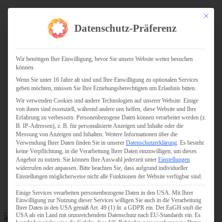
Zum
Facebook
X
Instagram
YouTube
Spotify
Telegram
LinkedIn
SoundCloud
AKTION HEIMAT SCHAFFEN!
Mit dies
Inhalt
Spenden für die Aktion
Datenschutz-Präferenz
springen
Gottesdienste & Events
Service
Gemeinde Online
Kirchencafé
Wir benötigen Ihre Einwilligung, bevor Sie unsere Website weiter besuchen
Mitgliedschaft
können.
Gebetsanliegen
Wenn Sie unter 16 Jahre alt sind und Ihre Einwilligung zu optionalen Services
Spenden
geben möchten, müssen Sie Ihre Erziehungsberechtigten um Erlaubnis bitten.
Gottesdienste & Events
Wir verwenden Cookies und andere Technologien auf unserer Website. Einige
Gedenktage
von ihnen sind essenziell, während andere uns helfen, diese Website und Ihre
Newsletter
Erfahrung zu verbessern.
Personenbezogene Daten können verarbeitet werden (z.
Presse
B. IP-Adressen), z. B. für personalisierte Anzeigen und Inhalte oder die
Jahresbericht Archiv
Messung von Anzeigen und Inhalten.
Weitere Informationen über die
Wichtige Links
Verwendung Ihrer Daten finden Sie in unserer
Datenschutzerklärung
.
Es besteht
Anredeformen
keine Verpflichtung, in die Verarbeitung Ihrer Daten einzuwilligen, um dieses
Armenische Namen
Angebot zu nutzen.
Sie können Ihre Auswahl jederzeit unter
Einstellungen
Armenien
widerrufen oder anpassen.
Bitte beachten Sie, dass aufgrund individueller
Arzach
Einstellungen möglicherweise nicht alle Funktionen der Website verfügbar sind.
Kontakt
Impressum
Einige Services verarbeiten personenbezogene Daten in den USA. Mit Ihrer
Datenschutz
Einwilligung zur Nutzung dieser Services willigen Sie auch in die Verarbeitung
Ihrer Daten in den USA gemäß Art. 49 (1) lit. a GDPR ein. Der EuGH stuft die
USA als ein Land mit unzureichendem Datenschutz nach EU-Standards ein. Es