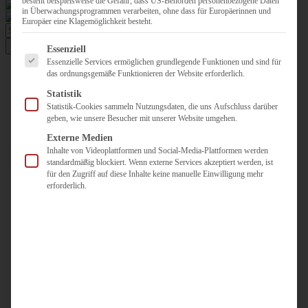
besteht beispielsweise die Gefahr, dass US-Behörden personenbezogene Daten
in Überwachungsprogrammen verarbeiten, ohne dass für Europäerinnen und
Europäer eine Klagemöglichkeit besteht.
Suche
nach:
Es folgt eine Liste der Service-Gruppen, für die eine Einwilligun
Essenziell
Essenzielle Services ermöglichen grundlegende Funktionen und sind für
AGBW
das ordnungsgemäße Funktionieren der Website erforderlich.
WIR
Statistik
Gemeinde
Statistik-Cookies sammeln Nutzungsdaten, die uns Aufschluss darüber
Hl. Kreuz Kirche
geben, wie unsere Besucher mit unserer Website umgehen.
Gemeindevorstand
Gemeindepfarrer
Externe Medien
Diözese
Inhalte von Videoplattformen und Social-Media-Plattformen werden
Bischof
standardmäßig blockiert. Wenn externe Services akzeptiert werden, ist
BEKENNEN
für den Zugriff auf diese Inhalte keine manuelle Einwilligung mehr
Bibel
erforderlich.
Gebet
Katechese
Surb Patarag
Kirchenjahr
Glaubensfragen
DIENEN
Glaube
Bildung
Kultur
Soziales