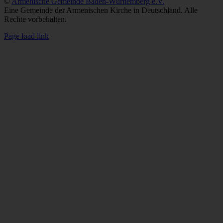
©
Armenische Gemeinde Baden-Württemberg e.V.
Eine Gemeinde der Armenischen Kirche in Deutschland. Alle
Rechte vorbehalten.
Facebook
X
Instagram
YouTube
Spotify
Telegram
LinkedIn
SoundCloud
Page load link
Nach
oben